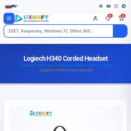
RU
0
0
Logiech H340 Corded Headset
Главная
»
Магазин
»
Оборудование
»
Аксессуары
»
Logiech H340 Corded Headset