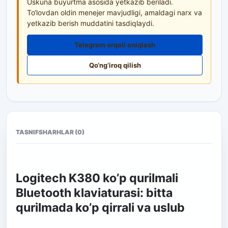
Uskuna buyurtma asosida yetkazib beriladi.
To‘lovdan oldin menejer mavjudligi, amaldagi narx va
yetkazib berish muddatini tasdiqlaydi.
Telegram orqali aniqlash
Qo‘ng‘iroq qilish
TASNIF
SHARHLAR (0)
Logitech K380 ko’p qurilmali
Bluetooth klaviaturasi: bitta
qurilmada ko’p qirrali va uslub