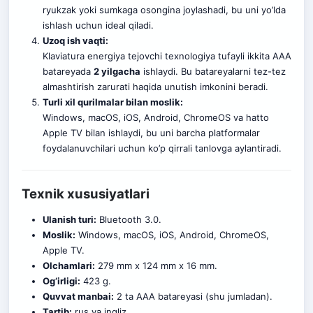
ryukzak yoki sumkaga osongina joylashadi, bu uni yo’lda
ishlash uchun ideal qiladi.
Uzoq ish vaqti:
Klaviatura energiya tejovchi texnologiya tufayli ikkita AAA
batareyada
2 yilgacha
ishlaydi. Bu batareyalarni tez-tez
almashtirish zarurati haqida unutish imkonini beradi.
Turli xil qurilmalar bilan moslik:
Windows, macOS, iOS, Android, ChromeOS va hatto
Apple TV bilan ishlaydi, bu uni barcha platformalar
foydalanuvchilari uchun ko’p qirrali tanlovga aylantiradi.
Texnik xususiyatlari
Ulanish turi:
Bluetooth 3.0.
Moslik:
Windows, macOS, iOS, Android, ChromeOS,
Apple TV.
Olchamlari:
279 mm x 124 mm x 16 mm.
Og’irligi:
423 g.
Quvvat manbai:
2 ta AAA batareyasi (shu jumladan).
Tartib:
rus va ingliz.