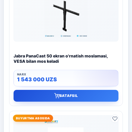
Jabra PanaCast 50 ekran o'rnatish moslamasi,
VESA bilan mos keladi
1 543 000
UZS
BATAFSIL
BUYURTMA ASOSIDA