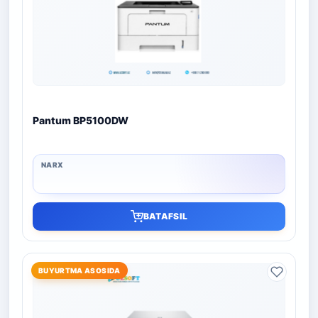
Pantum BP5100DW
BATAFSIL
BUYURTMA ASOSIDA