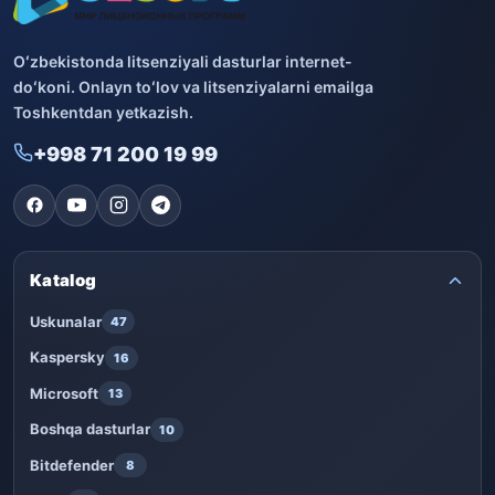
Oʻzbekistonda litsenziyali dasturlar internet-
doʻkoni. Onlayn toʻlov va litsenziyalarni emailga
Toshkentdan yetkazish.
+998 71 200 19 99
Katalog
Uskunalar
47
Kaspersky
16
Microsoft
13
Boshqa dasturlar
10
Bitdefender
8