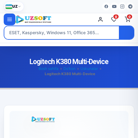
UZ
0
0
Logitech K380 Multi-Device
Bosh sahifa
»
Do’kon
»
Uskunalar
»
Logitech K380 Multi-Device