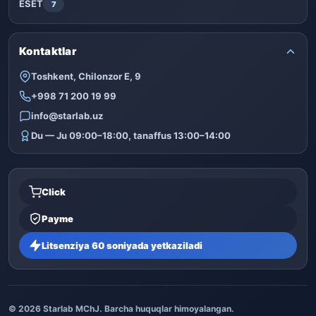
ESET
7
Kontaktlar
Toshkent, Chilonzor E, 9
+998 71 200 19 99
info@starlab.uz
Du — Ju 09:00–18:00, tanaffus 13:00–14:00
Click
Payme
Litsenziya 60 soniyada yetkaziladi
© 2026 Starlab MChJ. Barcha huquqlar himoyalangan.