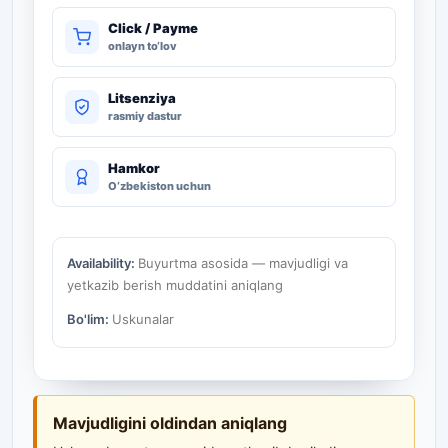
Click / Payme
onlayn to‘lov
Litsenziya
rasmiy dastur
Hamkor
O‘zbekiston uchun
Availability:
Buyurtma asosida — mavjudligi va
yetkazib berish muddatini aniqlang
Bo'lim:
Uskunalar
Mavjudligini oldindan aniqlang