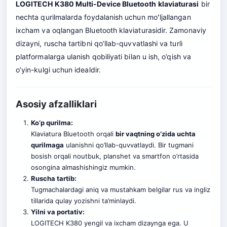
LOGITECH K380 Multi-Device Bluetooth klaviaturasi
bir
nechta qurilmalarda foydalanish uchun moʻljallangan
ixcham va oqlangan Bluetooth klaviaturasidir. Zamonaviy
dizayni, ruscha tartibni qo’llab-quvvatlashi va turli
platformalarga ulanish qobiliyati bilan u ish, o’qish va
o’yin-kulgi uchun idealdir.
Asosiy afzalliklari
Ko’p qurilma:
Klaviatura Bluetooth orqali
bir vaqtning o’zida uchta
qurilmaga
ulanishni qo’llab-quvvatlaydi. Bir tugmani
bosish orqali noutbuk, planshet va smartfon o’rtasida
osongina almashishingiz mumkin.
Ruscha tartib:
Tugmachalardagi aniq va mustahkam belgilar rus va ingliz
tillarida qulay yozishni ta’minlaydi.
Yilni va portativ:
LOGITECH K380 yengil va ixcham dizaynga ega. U