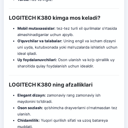
LOGITECH K380 kimga mos keladi?
Mobil mutaxassislar:
tez-tez turli xil qurilmalar o’rtasida
almashinadiganlar uchun ajoyib.
O’quvchilar va talabalar:
Uning engil va ixcham dizayni
uni uyda, kutubxonada yoki ma’ruzalarda ishlatish uchun
ideal qiladi.
Uy foydalanuvchilari:
Oson ulanish va ko’p qirralilik uy
sharoitida qulay foydalanish uchun idealdir.
LOGITECH K380 ning afzalliklari
Elegant dizayn:
zamonaviy rang zamonaviy ish
maydonini to’ldiradi.
Oson sozlash:
qo’shimcha drayverlarni o’rnatmasdan tez
ulanish.
Chidamlilik:
Yuqori qurilish sifati va uzoq batareya
muddati
.