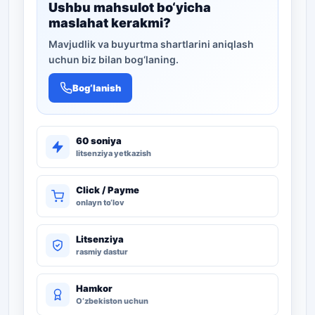
Ushbu mahsulot bo‘yicha
maslahat kerakmi?
Mavjudlik va buyurtma shartlarini aniqlash
uchun biz bilan bog‘laning.
Bog‘lanish
60 soniya
litsenziya yetkazish
Click / Payme
onlayn to‘lov
Litsenziya
rasmiy dastur
Hamkor
O‘zbekiston uchun