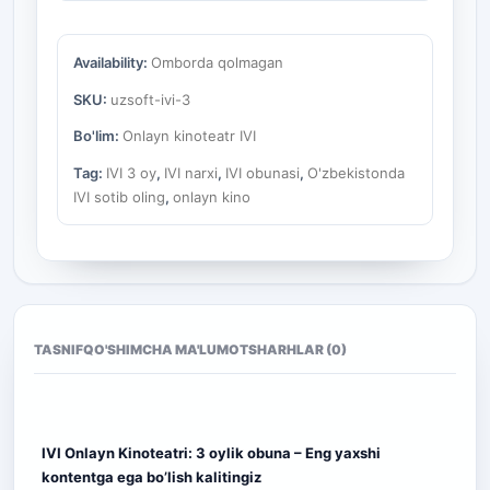
Availability:
Omborda qolmagan
SKU:
uzsoft-ivi-3
Bo'lim:
Onlayn kinoteatr IVI
Tag:
IVI 3 oy
,
IVI narxi
,
IVI obunasi
,
O'zbekistonda
IVI sotib oling
,
onlayn kino
TASNIF
QO'SHIMCHA MA'LUMOT
SHARHLAR (0)
IVI Onlayn Kinoteatri: 3 oylik obuna – Eng yaxshi
kontentga ega bo’lish kalitingiz