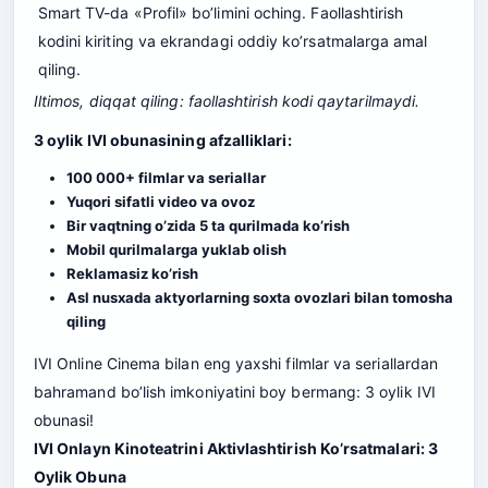
Smart TV-da «Profil» bo’limini oching. Faollashtirish
kodini kiriting va ekrandagi oddiy ko’rsatmalarga amal
qiling.
Iltimos, diqqat qiling: faollashtirish kodi qaytarilmaydi.
3 oylik IVI obunasining afzalliklari:
100 000+ filmlar va seriallar
Yuqori sifatli video va ovoz
Bir vaqtning o’zida 5 ta qurilmada ko’rish
Mobil qurilmalarga yuklab olish
Reklamasiz ko’rish
Asl nusxada aktyorlarning soxta ovozlari bilan tomosha
qiling
IVI Online Cinema bilan eng yaxshi filmlar va seriallardan
bahramand bo’lish imkoniyatini boy bermang: 3 oylik IVI
obunasi!
IVI Onlayn Kinoteatrini Aktivlashtirish Ko’rsatmalari: 3
Oylik Obuna