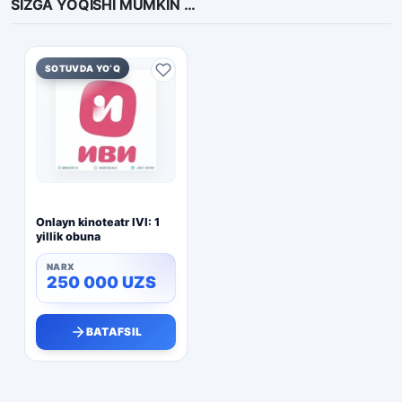
SIZGA YOQISHI MUMKIN …
SOTUVDA YO‘Q
Onlayn kinoteatr IVI: 1
yillik obuna
250 000
UZS
BATAFSIL