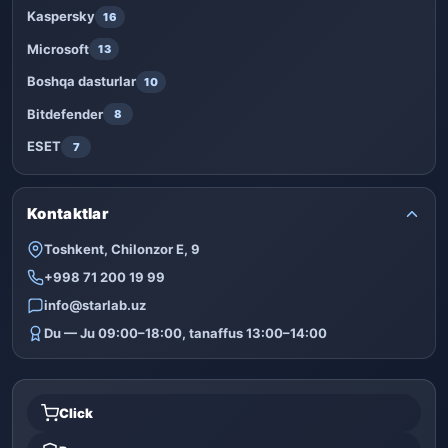
Kaspersky
16
Microsoft
13
Boshqa dasturlar
10
Bitdefender
8
ESET
7
Kontaktlar
Toshkent, Chilonzor E, 9
+998 71 200 19 99
info@starlab.uz
Du — Ju 09:00–18:00, tanaffus 13:00–14:00
Click