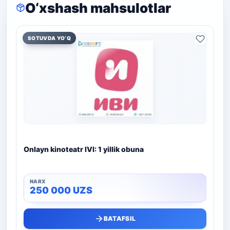
O‘xshash mahsulotlar
SOTUVDA YO‘Q
Onlayn kinoteatr IVI: 1 yillik obuna
250 000
UZS
BATAFSIL