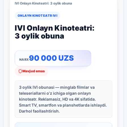
IVI Onlayn Kinoteatri: 3 oylik obuna
ONLAYN KINOTEATR IVI
IVI Onlayn Kinoteatri:
3 oylik obuna
90 000
UZS
Mavjud emas
3 oylik IVI obunasi — minglab filmlar va
teleseriallarni o’z ichiga olgan onlayn
kinoteatr. Reklamasiz, HD va 4K sifatida.
Smart TV, smartfon va planshetlarda ishlaydi.
Darhol faollashtirish.