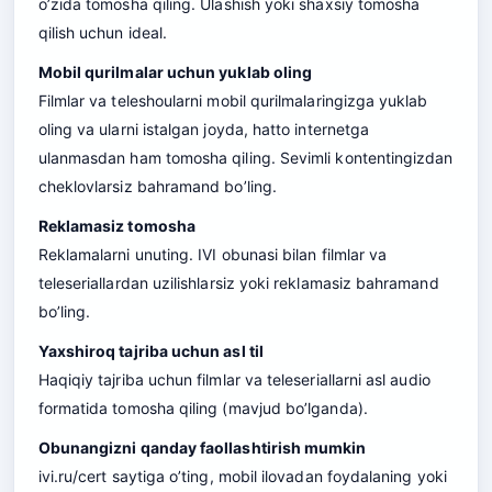
o’zida tomosha qiling. Ulashish yoki shaxsiy tomosha
qilish uchun ideal.
Mobil qurilmalar uchun yuklab oling
Filmlar va teleshoularni mobil qurilmalaringizga yuklab
oling va ularni istalgan joyda, hatto internetga
ulanmasdan ham tomosha qiling. Sevimli kontentingizdan
cheklovlarsiz bahramand bo’ling.
Reklamasiz tomosha
Reklamalarni unuting. IVI obunasi bilan filmlar va
teleseriallardan uzilishlarsiz yoki reklamasiz bahramand
bo’ling.
Yaxshiroq tajriba uchun asl til
Haqiqiy tajriba uchun filmlar va teleseriallarni asl audio
formatida tomosha qiling (mavjud bo’lganda).
Obunangizni qanday faollashtirish mumkin
ivi.ru/cert saytiga o’ting, mobil ilovadan foydalaning yoki