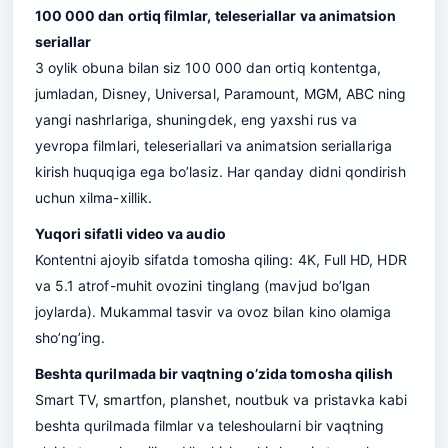
100 000 dan ortiq filmlar, teleseriallar va animatsion
seriallar
3 oylik obuna bilan siz 100 000 dan ortiq kontentga,
jumladan, Disney, Universal, Paramount, MGM, ABC ning
yangi nashrlariga, shuningdek, eng yaxshi rus va
yevropa filmlari, teleseriallari va animatsion seriallariga
kirish huquqiga ega bo’lasiz. Har qanday didni qondirish
uchun xilma-xillik.
Yuqori sifatli video va audio
Kontentni ajoyib sifatda tomosha qiling: 4K, Full HD, HDR
v
a
5.1 atrof-muhit ovozini tinglang (mavjud bo’lgan
joylarda). Mukammal tasvir va ovoz bilan kino olamiga
sho’ng’ing.
Beshta qurilmada bir vaqtning o’zida tomosha qilish
Smart TV, smartfon, planshet, noutbuk va pristavka kabi
beshta qurilmada filmlar va teleshoularni bir vaqtning