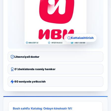
Kattalashtirish
Litsenziyali dastur
Oʻzbekistonda rasmiy hamkor
60 soniyada yetkazish
Bosh sahifa
/
Katalog
/
Onlayn kinoteatr IVI
/