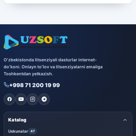
Oʻzbekistonda litsenziyali dasturlar internet-
doʻkoni. Onlayn toʻlov va litsenziyalarni emailga
Toshkentdan yetkazish.
+998 71 200 19 99
Katalog
Uskunalar
47