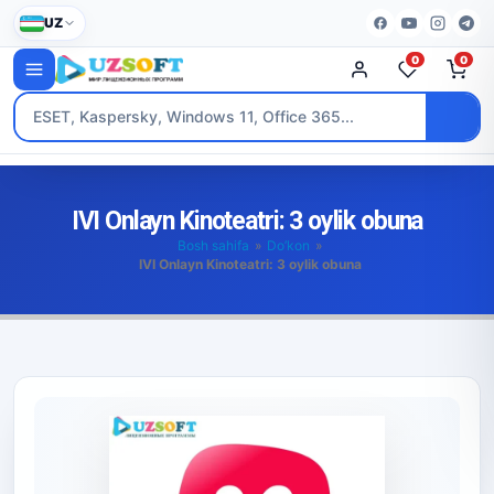
UZ
0
0
IVI Onlayn Kinoteatri: 3 oylik obuna
Bosh sahifa
»
Do’kon
»
IVI Onlayn Kinoteatri: 3 oylik obuna