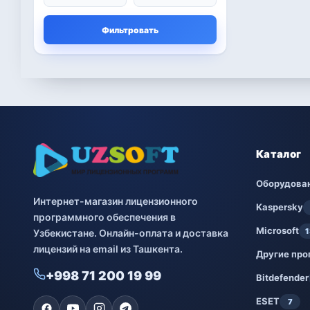
Microsoft
13
Фильтровать
Другие программы
4
Bitdefender
8
ESET
7
Avast
2
Каталог
PRO32
4
Оборудова
Интернет-магазин лицензионного
Dr.Web
4
Kaspersky
программного обеспечения в
Microsoft
1
Узбекистане. Онлайн-оплата и доставка
Jivo
3
лицензий на email из Ташкента.
Другие пр
Онлайн кинотеатр
3
+998 71 200 19 99
IVI
Bitdefender
ESET
7