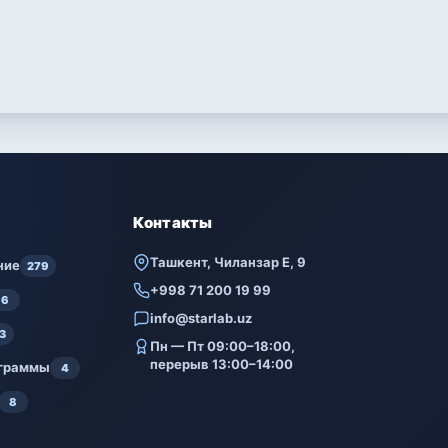
Контакты
Ташкент, Чиланзар Е, 9
ние
279
+998 71 200 19 99
6
info@starlab.uz
3
Пн — Пт 09:00–18:00,
перерыв 13:00–14:00
ограммы
4
8