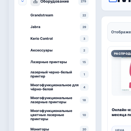
Оборудование
279
Grandstream
22
Jabra
29
Отображе
Kerio Control
3
Аксессуары
2
РАСПРОД
Лазерные принтеры
15
лазерный черно-белый
1
принтер
Многофункциональное для
4
чёрно-белой
Многофункциональные
18
лазерные принтеры
Онлайн-ки
Многофункциональные
месяца п
цветные лазерные
10
принтеры
Мониторы
20