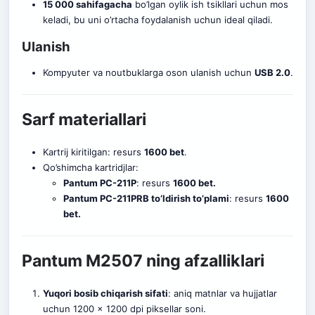
15 000 sahifagacha
bo’lgan oylik ish tsikllari uchun mos
keladi, bu uni o’rtacha foydalanish uchun ideal qiladi.
Ulanish
Kompyuter va noutbuklarga oson ulanish uchun
USB 2.0
.
Sarf materiallari
Kartrij kiritilgan: resurs
1600 bet
.
Qo’shimcha kartridjlar:
Pantum PC-211P
: resurs
1600 bet.
Pantum PC-211PRB to’ldirish to’plami
: resurs
1600
bet.
Pantum M2507 ning afzalliklari
Yuqori bosib chiqarish sifati
: aniq matnlar va hujjatlar
uchun 1200 x 1200 dpi piksellar soni.