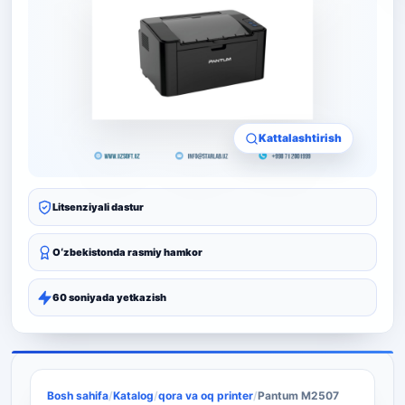
Kattalashtirish
Litsenziyali dastur
Oʻzbekistonda rasmiy hamkor
60 soniyada yetkazish
Bosh sahifa
/
Katalog
/
qora va oq printer
/
Pantum M2507