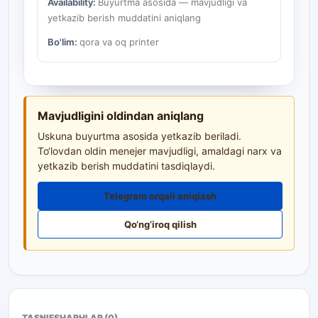
Availability:
Buyurtma asosida — mavjudligi va
yetkazib berish muddatini aniqlang
Bo'lim:
qora va oq printer
Mavjudligini oldindan aniqlang
Uskuna buyurtma asosida yetkazib beriladi.
To‘lovdan oldin menejer mavjudligi, amaldagi narx va
yetkazib berish muddatini tasdiqlaydi.
Telegram orqali aniqlash
Qo‘ng‘iroq qilish
TASNIF
SHARHLAR (0)