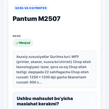
QORA VA OQ PRINTER
Pantum M2507
Mavjud
Asosiy xususiyatlar Qurilma turi: MFP
(printer, skaner, nusxa ko’chirish) Chop etish
texnologiyasi: lazer, qora va oq Chop etish
tezligi: daqiqada 22 sahifagacha Chop etish
ruxsati: 1200 x 1200 dpi gacha Skanerlash
ruxsati: 600 x...
Ushbu mahsulot bo‘yicha
maslahat kerakmi?