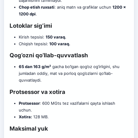
bajarilishini ta’minlaydi.
Chop etish ruxsati
: aniq matn va grafiklar uchun
1200 x
1200 dpi
.
Lotoklar sig‘imi
Kirish tepsisi:
150 varaq.
Chiqish tepsisi:
100 varaq.
Qog’ozni qo’llab-quvvatlash
65 dan 163 g/m²
gacha bo’lgan qog’oz og’irligini, shu
jumladan oddiy, mat va porloq qog’ozlarni qo’llab-
quvvatlaydi.
Protsessor va xotira
Protsessor
: 600 MGts tez vazifalarni qayta ishlash
uchun.
Xotira:
128 MB.
Maksimal yuk