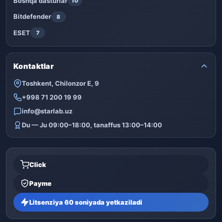
Boshqa dasturlar
10
Bitdefender
8
ESET
7
Kontaktlar
Toshkent, Chilonzor E, 9
+998 71 200 19 99
info@starlab.uz
Du — Ju 09:00–18:00, tanaffus 13:00–14:00
Click
Payme
Litsenziya 60 soniyada yetkaziladi