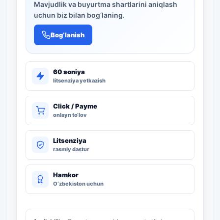
Mavjudlik va buyurtma shartlarini aniqlash
uchun biz bilan bog‘laning.
Bog‘lanish
60 soniya
litsenziya yetkazish
Click / Payme
onlayn to‘lov
Litsenziya
rasmiy dastur
Hamkor
O‘zbekiston uchun