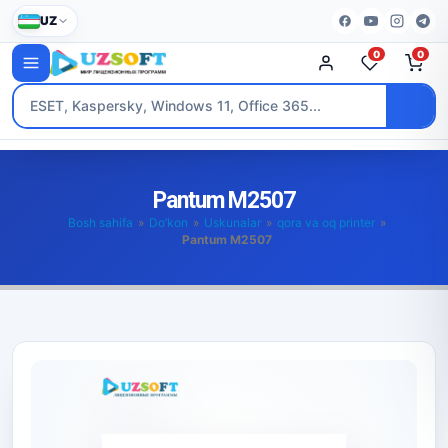
UZ
0
0
Pantum M2507
Bosh sahifa
»
Do’kon
»
Uskunalar
»
qora va oq printer
»
Pantum M2507