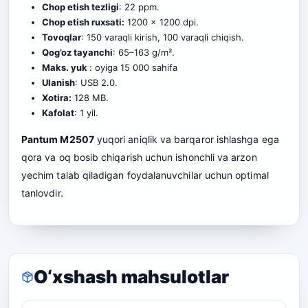
Chop etish tezligi
: 22 ppm.
Chop etish ruxsati:
1200 x 1200 dpi.
Tovoqlar
: 150 varaqli kirish, 100 varaqli chiqish.
Qog’oz tayanchi
: 65–163 g/m².
Maks. yuk
: oyiga 15 000 sahifa
Ulanish
: USB 2.0.
Xotira:
128 MB.
Kafolat
: 1 yil.
Pantum M2507
yuqori aniqlik va barqaror ishlashga ega
qora va oq bosib chiqarish uchun ishonchli va arzon
yechim talab qiladigan foydalanuvchilar uchun optimal
tanlovdir.
O‘xshash mahsulotlar