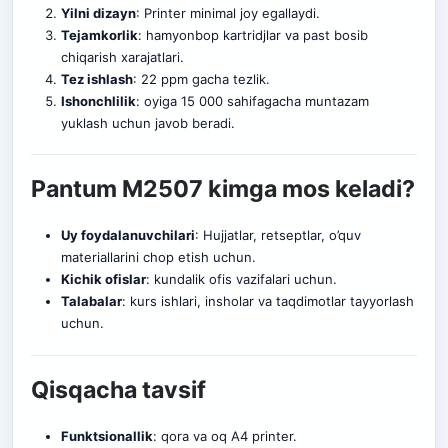
Yilni dizayn
: Printer minimal joy egallaydi.
Tejamkorlik
: hamyonbop kartridjlar va past bosib
chiqarish xa
r
ajatlari.
Tez ishlash
: 22 ppm gacha tezlik.
Ishonchlilik
: oyiga 15 000 sahifagacha muntazam
yuklash uchun javob beradi.
Pantum M2507 kimga mos keladi?
Uy foydalanuvchilari
: Hujjatlar, retseptlar, o’quv
materiallarini chop etish uchun.
Kichik ofislar
: kundalik ofis vazifalari uchun.
Talabalar
: kurs ishlari, insholar va taqdimotlar tayyorlash
uchun.
Qisqacha tavsif
Funktsionallik
: qora va oq A4 p
r
inter.