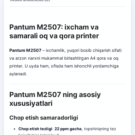
Pantum M2507: ixcham va
samarali oq va qora printer
Pantum M2507
– ixchamlik, yuqori bosib chiqarish sifati
va arzon narxni mukammal birlashtirgan A4 qora va oq
printer. U uyda ham, ofisda ham ishonchli yordamchiga
aylanadi.
Pantum M2507 ning asosiy
xususiyatlari
Chop etish samaradorligi
Chop etish tezligi
:
22 ppm gacha
, topshiriqning tez