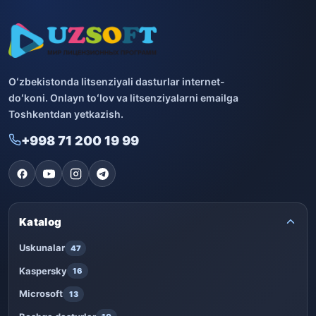
Oʻzbekistonda litsenziyali dasturlar internet-
doʻkoni. Onlayn toʻlov va litsenziyalarni emailga
Toshkentdan yetkazish.
+998 71 200 19 99
Katalog
Uskunalar
47
Kaspersky
16
Microsoft
13