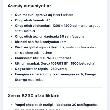
Asosiy xususiyatlar
Qurilma turi:
qora va oq
lazerli printer
Chop etish formati:
A4
Chop etish o’lchamlari
:
1200 × 1200 dpi
– aniq va yuqori
sifatli matnlar
Chop etish tezligi:
daqiqada 30 sahifagacha
Birinchi sahifa:
8 soniyadan kam
Wi-Fi-ni qo’llab-quvvatlash
:
ha,
mobil qurilmalardan
simsiz chop etish uchun
Ulanishlar:
USB 2.0, Wi-Fi, Ethernet
Ultrium manbai
:
Xerox 106R03181
(
1500 betgacha
)
Qog’oz kiritish tepsisi:
250 varaq
Energiya samaradorligi:
kam energiya sarfi
,
Energy
Star-ga
mos keladi
Xerox B230 afzalliklari:
Yuqori chop etish tezligi
–
daqiqada 30 sahifagacha,