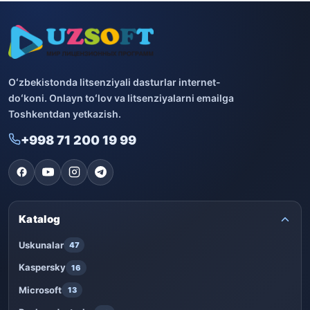
Oʻzbekistonda litsenziyali dasturlar internet-
doʻkoni. Onlayn toʻlov va litsenziyalarni emailga
Toshkentdan yetkazish.
+998 71 200 19 99
Katalog
Uskunalar
47
Kaspersky
16
Microsoft
13