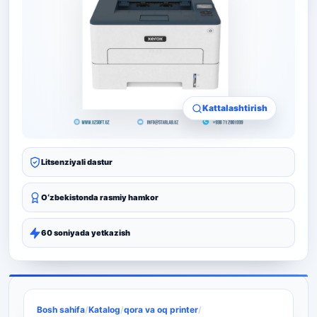
Kattalashtirish
Litsenziyali dastur
Oʻzbekistonda rasmiy hamkor
60 soniyada yetkazish
Bosh sahifa
/
Katalog
/
qora va oq printer
/