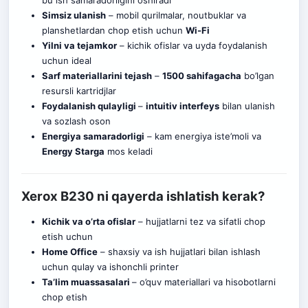
bu ish samaradorligini oshiradi
Simsiz ulanish
– mobil qurilmalar, noutbuklar va
planshetlardan chop etish uchun
Wi-Fi
Yilni va tejamkor
– kichik ofislar va uyda foydalanish
uchun ideal
Sarf materiallarini tejash
–
1500 sahifagacha
bo’lgan
resursli kartrid
j
lar
Foydalanish qulayligi
–
intuitiv interfeys
bilan ulanish
va sozlash oson
Energiya samaradorligi
– kam energiya iste’moli va
Energy Starga
mos keladi
Xerox B230 ni qayerda ishlatish kerak?
Kichik va o’rta ofislar
– hujjatlarni tez va sifatli chop
etish uchun
Home Office
– shaxsiy va ish hujjatlari bilan ishlash
uchun qulay va ishonchli printer
Ta’lim muassasalari
– o’quv materiallari va hisobotlarni
chop etish