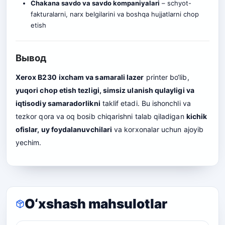
Chakana savdo va savdo kompaniyalari
– schyot-
fakturalarni, n
a
rx belgilarini va boshqa hujjatlarni chop
etish
Вывод
Xerox B230
ixcham va samarali lazer
printer bo‘lib,
yuqori chop etish tezligi, simsiz ulanish qulayligi va
iqtisodiy samaradorlikni
taklif etadi. Bu ishonchli va
tezkor qora va oq bosib chiqarishni talab qiladigan
kichik
ofislar, uy foydalanuvchilari
va korxonalar uchun ajoyib
yechim.
O‘xshash mahsulotlar