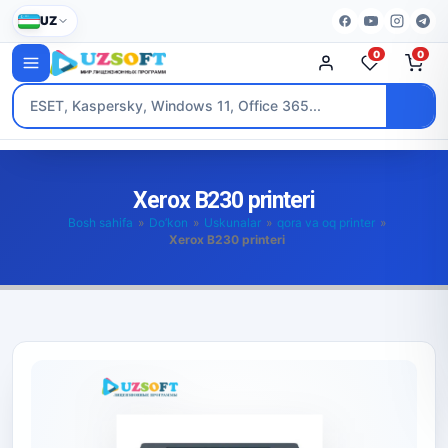
UZ
0
0
Xerox B230 printeri
Bosh sahifa
»
Do’kon
»
Uskunalar
»
qora va oq printer
»
Xerox B230 printeri