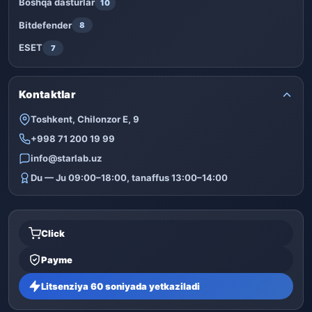
Boshqa dasturlar
10
Bitdefender
8
ESET
7
Kontaktlar
Toshkent, Chilonzor E, 9
+998 71 200 19 99
info@starlab.uz
Du — Ju 09:00–18:00, tanaffus 13:00–14:00
Click
Payme
Litsenziya 60 soniyada yetkaziladi