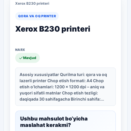
Xerox B230 printeri
QORA VA OQ PRINTER
Xerox B230 printeri
Mavjud
Asosiy xususiyatlar Qurilma turi: qora va oq
lazerli printer Chop etish formati: A4 Chop
etish o’lchamlari: 1200 × 1200 dpi – aniq va
yuqori sifatli matnlar Chop etish tezligi:
daqiqada 30 sahifagacha Birinchi sahifa:...
Ushbu mahsulot bo‘yicha
maslahat kerakmi?