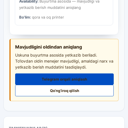
Availability:
Buyurtma asosida — mavjudligi va
yetkazib berish muddatini aniqlang
Bo'lim:
qora va oq printer
Mavjudligini oldindan aniqlang
Uskuna buyurtma asosida yetkazib beriladi.
To‘lovdan oldin menejer mavjudligi, amaldagi narx va
yetkazib berish muddatini tasdiqlaydi.
Telegram orqali aniqlash
Qo‘ng‘iroq qilish