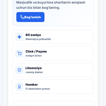
Mavjudlik va buyurtma shartlarini aniqlash
uchun biz bilan bog‘laning.
Bog‘lanish
60 soniya
litsenziya yetkazish
Click / Payme
onlayn to‘lov
Litsenziya
rasmiy dastur
Hamkor
O‘zbekiston uchun