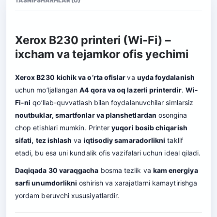
TASNIF
SHARHLAR (0)
Xerox B230 printeri (Wi-Fi) –
ixcham va tejamkor ofis yechimi
Xerox B230
kichik va o’rta ofislar
va
uyda foydalanish
uchun mo’ljallangan
A4 qora va oq lazerli printerdir
.
Wi-
Fi-ni
qo’llab-quvvatlash bilan foydalanuvchilar simlarsiz
noutbuklar, smartfonlar va planshetlardan
osongina
chop etishlari mumkin. Printer
yuqori bosib chiqarish
sifati,
tez ishlash
va
iqtisodiy samaradorlikni
taklif
etadi, bu esa uni kundalik ofis vazifalari uchun ideal qiladi.
Daqiqada 30 varaqgacha
bosma tezlik va
kam energiya
sarfi unumdorlikni
oshirish va xarajatlarni kamaytirishga
yordam beruvchi xususiyatlardir.