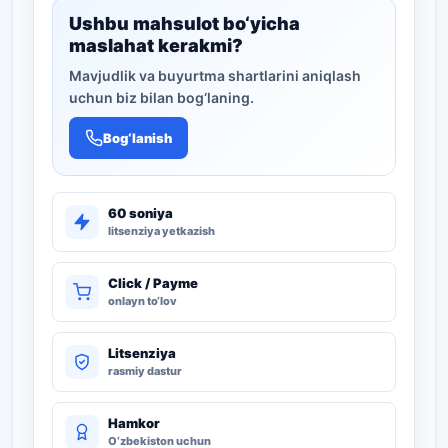
Ushbu mahsulot bo‘yicha
maslahat kerakmi?
Mavjudlik va buyurtma shartlarini aniqlash
uchun biz bilan bog‘laning.
Bog‘lanish
60 soniya
litsenziya yetkazish
Click / Payme
onlayn to‘lov
Litsenziya
rasmiy dastur
Hamkor
O‘zbekiston uchun