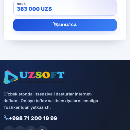
383 000
UZS
SAVATGA
Oʻzbekistonda litsenziyali dasturlar internet-
doʻkoni. Onlayn toʻlov va litsenziyalarni emailga
Toshkentdan yetkazish.
+998 71 200 19 99