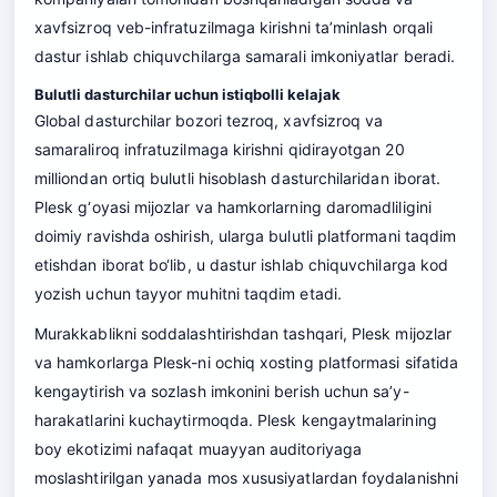
xavfsizroq veb-infratuzilmaga kirishni ta’minlash orqali
dastur ishlab chiquvchilarga samarali imkoniyatlar beradi.
Bulutli dasturchilar uchun istiqbolli kelajak
Global dasturchilar bozori tezroq, xavfsizroq va
samaraliroq infratuzilmaga kirishni qidirayotgan 20
milliondan ortiq bulutli hisoblash dasturchilaridan iborat.
Plesk g‘oyasi mijozlar va hamkorlarning daromadliligini
doimiy ravishda oshirish, ularga bulutli platformani taqdim
etishdan iborat bo‘lib, u dastur ishlab chiquvchilarga kod
yozish uchun tayyor muhitni taqdim etadi.
Murakkablikni soddalashtirishdan tashqari, Plesk mijozlar
va hamkorlarga Plesk-ni ochiq xosting platformasi sifatida
kengaytirish va sozlash imkonini berish uchun sa’y-
harakatlarini kuchaytirmoqda. Plesk kengaytmalarining
boy ekotizimi nafaqat muayyan auditoriyaga
moslashtirilgan yanada mos xususiyatlardan foydalanishni