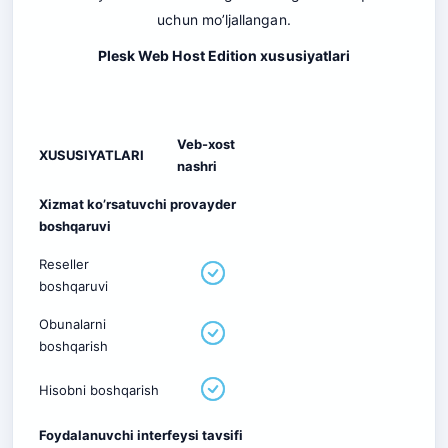
uchun mo’ljallangan.
Plesk Web Host Edition xususiyatlari
Veb-xost
XUSUSIYATLARI
nashri
Xizmat ko’rsatuvchi provayder
boshqaruvi
Reseller
boshqaruvi
Obunalarni
boshqarish
Hisobni boshqarish
Foydalanuvchi interfeysi tavsifi