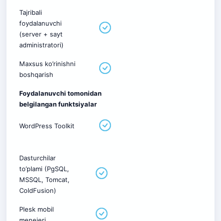
Tajribali
foydalanuvchi
(server + sayt
administratori)
Maxsus ko’rinishni
boshqarish
Foydalanuvchi tomonidan
belgilangan funktsiyalar
WordPress Toolkit
Dasturchilar
to’plami (PgSQL,
MSSQL, Tomcat,
ColdFusion)
Plesk mobil
menejeri