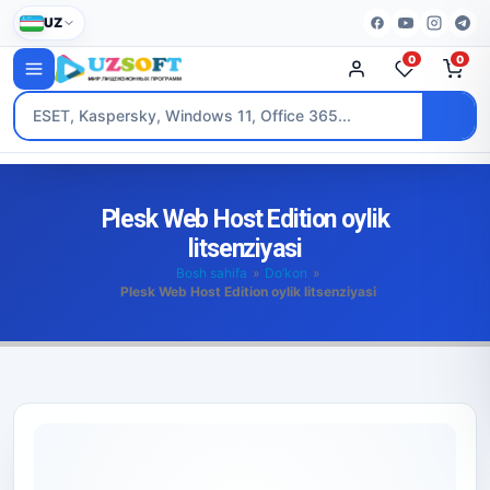
UZ
0
0
Plesk Web Host Edition oylik
litsenziyasi
Bosh sahifa
»
Do’kon
»
Plesk Web Host Edition oylik litsenziyasi