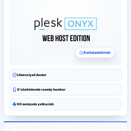
Kattalashtirish
Litsenziyali dastur
Oʻzbekistonda rasmiy hamkor
60 soniyada yetkazish