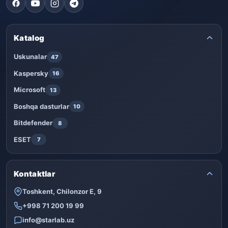
Katalog
Uskunalar
47
Kaspersky
16
Microsoft
13
Boshqa dasturlar
10
Bitdefender
8
ESET
7
Kontaktlar
Toshkent, Chilonzor E, 9
+998 71 200 19 99
info@starlab.uz