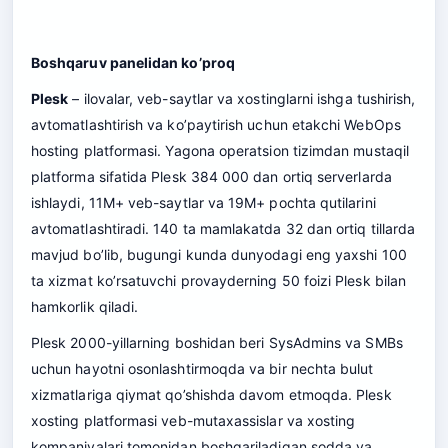
Boshqaruv panelidan ko’proq
Plesk
– ilovalar, veb-saytlar va xostinglarni ishga tushirish,
avtomatlashtirish va ko’paytirish uchun etakchi WebOps
hosting platformasi. Yagona operatsion tizimdan mustaqil
platforma sifatida Plesk 384 000 dan ortiq serverlarda
ishlaydi, 11M+ veb-saytlar va 19M+ pochta qutilarini
avtomatlashtiradi. 140 ta mamlakatda 32 dan ortiq tillarda
mavjud bo’lib, bugungi kunda dunyodagi eng yaxshi 100
ta xizmat ko’rsatuvchi provayderning 50 foizi Plesk bilan
hamkorlik qiladi.
Plesk 2000-yillarning boshidan beri SysAdmins va SMBs
uchun hayotni osonlashtirmoqda va bir nechta bulut
xizmatlariga qiymat qo’shishda davom etmoqda. Plesk
xosting platformasi veb-mutaxassislar va xosting
kompaniyalari tomonidan boshqariladigan sodda va