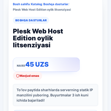
Bosh sahifa
/
Katalog
/
Boshqa dasturlar
/
Plesk Web Host Edition oylik litsenziyasi
BOSHQA DASTURLAR
Plesk Web Host
Edition oylik
litsenziyasi
45
UZS
Mavjud emas
To’lov paytida sharhlarda serverning statik IP
manzilini yuboring. Buyurtmalar 3 ish kuni
ichida bajariladi!