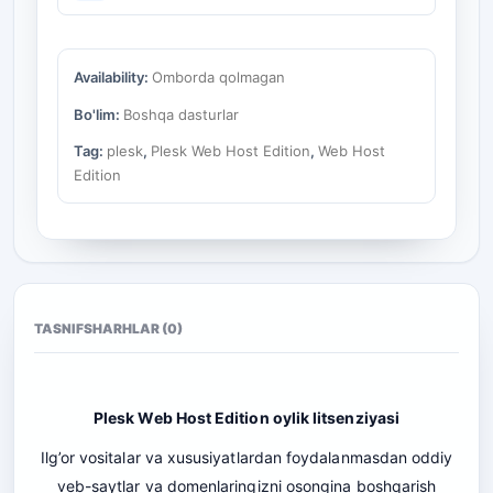
Availability:
Omborda qolmagan
Bo'lim:
Boshqa dasturlar
Tag:
plesk
,
Plesk Web Host Edition
,
Web Host
Edition
TASNIF
SHARHLAR (0)
Plesk Web Host Edition oylik litsenziyasi
Ilg’or vositalar va xususiyatlardan foydalanmasdan oddiy
veb-saytlar va domenlaringizni osongina boshqarish