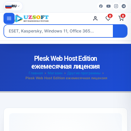
RU
0
0
Plesk Web Host Edition
ежемесячная лицензия
Главная
»
Магазин
»
Другие программы
»
Plesk Web Host Edition ежемесячная лицензия