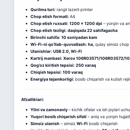
Qurilma turi:
rangli lazerli printer
Chop etish formati:
A4
Chop etish ruxsati:
1200 × 1200 dpi
– yorqin va ani
Chop etish tezligi:
daqiqada 22 sahifagacha
Birinchi sahifa:
10 soniyadan kam
Wi-Fi-ni qo’llab-quvvatlash:
ha,
qulay simsiz chop 
Ulanishlar:
USB 2.0, Wi-Fi
Kartrij manbasi:
Xerox 106R03571/106R03572/1
Qog’oz kiritish tepsisi:
250 varaq
Chiqish tepsisi:
100 varaq
Energiya tejamkorligi:
bosib chiqarish va kutish rej
Afzalliklari:
Yilni va zamonaviy
– kichik
o
fislar va ish joylari uch
Yuqori bosib chiqarish sifati
– aniq va yorqin hujja
Simsiz ulanish
– simsiz
Wi-Fi
bosib chiqarish