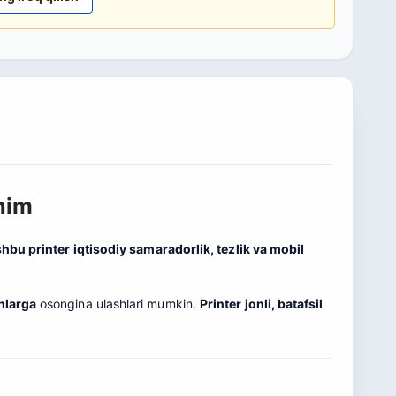
him
hbu printer iqtisodiy samaradorlik, tezlik va mobil
nlarga
osongina ulashlari mumkin.
Printer jonli, batafsil