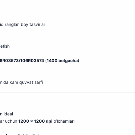
q ranglar, boy tasvirlar
etish
06R03573/106R03574
(
1400 betgacha
)
imida kam quvvat sarfi
un ideal
tlar uchun
1200 x 1200 dpi
o’lchamlari