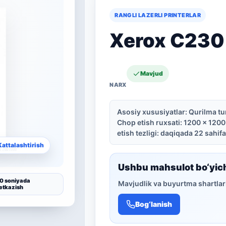
RANGLI LAZERLI PRINTERLAR
Xerox C230 
Mavjud
Asosiy xususiyatlar: Qurilma turi
Chop etish ruxsati: 1200 × 1200 
etish tezligi: daqiqada 22 sahifa
Kattalashtirish
Ushbu mahsulot bo‘yic
0 soniyada
Mavjudlik va buyurtma shartlari
etkazish
Bog‘lanish