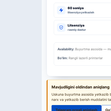
60 soniya
litsenziya yetkazish
Litsenziya
rasmiy dastur
Availability:
Buyurtma asosida — mav
Bo'lim:
Rangli lazerli printerlar
Mavjudligini oldindan aniqlang
Uskuna buyurtma asosida yetkazib be
narx va yetkazib berish muddatini ta
Telegram orqali aniqlash
Qo‘