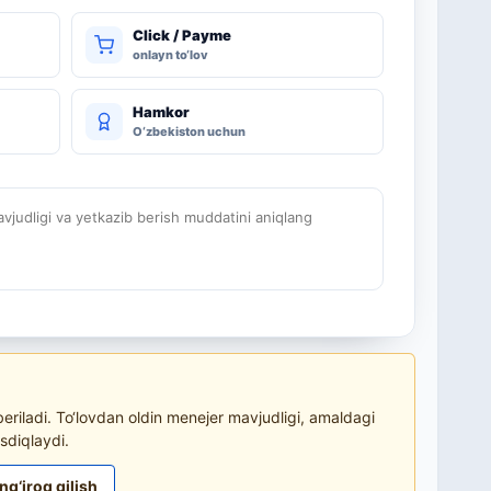
Click / Payme
onlayn to‘lov
Hamkor
O‘zbekiston uchun
judligi va yetkazib berish muddatini aniqlang
riladi. To‘lovdan oldin menejer mavjudligi, amaldagi
sdiqlaydi.
ng‘iroq qilish