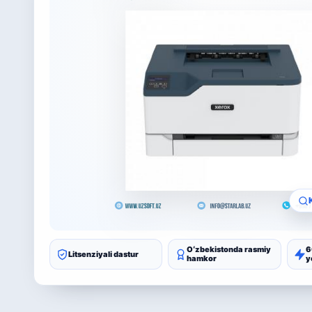
Oʻzbekistonda rasmiy
6
Litsenziyali dastur
hamkor
y