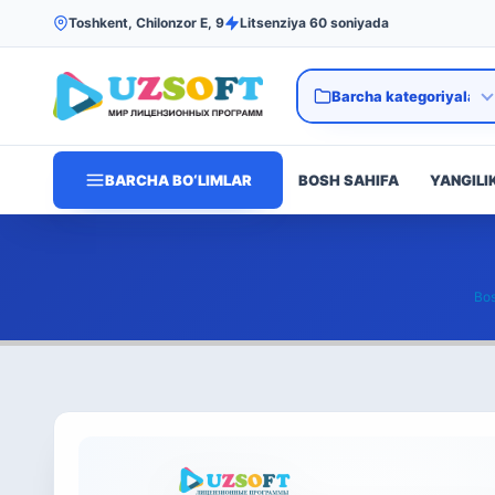
Toshkent, Chilonzor E, 9
Litsenziya 60 soniyada
BARCHA BO‘LIMLAR
BOSH SAHIFA
YANGILI
Bos