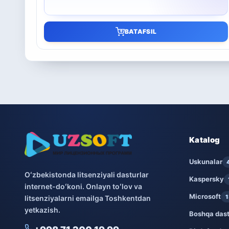
BATAFSIL
Katalog
Uskunalar
Oʻzbekistonda litsenziyali dasturlar
Kaspersky
internet-doʻkoni. Onlayn toʻlov va
Microsoft
1
litsenziyalarni emailga Toshkentdan
yetkazish.
Boshqa dast