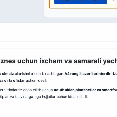
Biznes uchun ixcham va samarali yec
a simsiz
ulanishni o‘zida birlashtirgan
A4 rangli lazerli printerdir.
Us
va o’rta ofislar
uchun ideal.
terni simlarsiz chop etish uchun
noutbuklar, planshetlar va smartfo
tiplar va tasvirlarga ega hujjatlar uchun ideal qiladi.