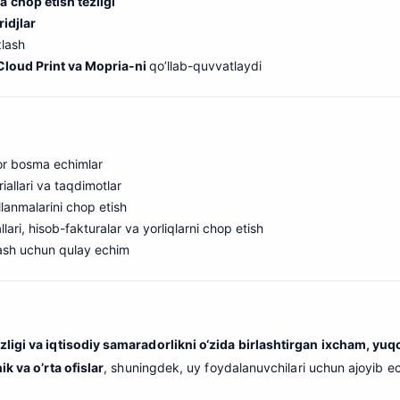
ha
chop etish tezligi
idjlar
zlash
Cloud Print va Mopria-ni
qo’llab-quvvatlaydi
or bosma echimlar
allari va taqdimotlar
lanmalarini chop etish
lari, hisob-fakturalar va yorliqlarni chop etish
shlash uchun qulay echim
zligi va iqtisodiy samaradorlikni o‘zida birlashtirgan ixcham, yuqori
ik va o’rta ofislar
, shuningdek, uy foydalanuvchilari uchun ajoyib ec