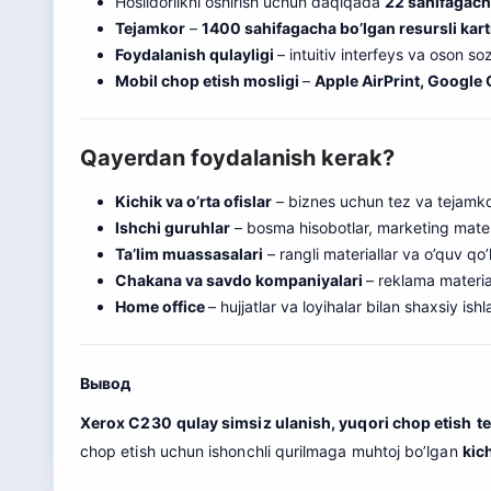
Hosildorlikni oshirish uchun daqiqada
22 sahifagac
Tejamkor
–
1400 sahifagacha bo’lgan resursli kartr
Foydalanish qulayligi
– intuitiv interfeys va oson so
Mobil chop etish mosligi
–
Apple AirPrint, Google 
Qayerdan foydalanish kerak?
Kichik va o’rta ofislar
– biznes uchun tez va tejamk
Ishchi guruhlar
– bosma hisobotlar, marketing materi
Ta’lim muassasalari
– rangli materialla
r
va o’quv qo’l
Chakana va savdo kompaniyalari
– reklama material
Home office
– hujjatlar va loyihalar bilan shaxsiy i
Вывод
Xerox C230
qulay simsiz ulanish, yuqori chop etish
te
chop etish uchun ishonchli qurilmaga muhtoj bo’lgan
kich