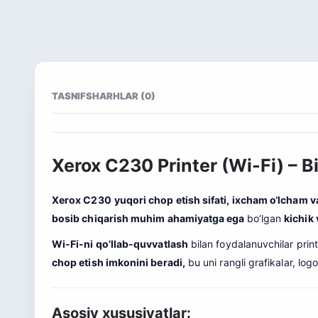
TASNIF
SHARHLAR (0)
Xerox C230 Printer (Wi-Fi) – 
Xerox C230
yuqori chop etish sifati, ixcham o‘lcham v
bosib chiqarish muhim ahamiyatga ega
bo’lgan
kichik 
Wi-Fi-ni qo’llab-quvvatlash
bilan foydalanuvchilar prin
chop etish imkonini beradi,
bu uni rangli grafikalar, logo
Asosiy xususiyatlar: