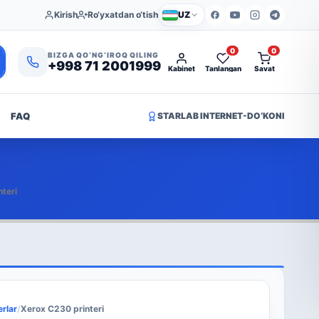
Kirish
Ro‘yxatdan o‘tish
UZ
0
0
BIZGA QO‘NG‘IROQ QILING
+998 71 2001999
Kabinet
Tanlangan
Savat
FAQ
STARLAB INTERNET-DO‘KONI
teri
erlar
/
Xerox C230 printeri