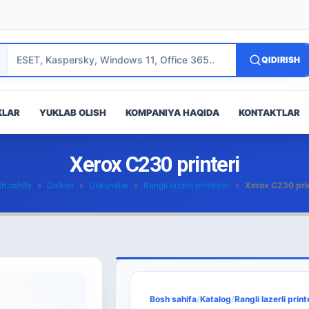
QIDIRISH
KLAR
YUKLAB OLISH
KOMPANIYA HAQIDA
KONTAKTLAR
Xerox C230 printeri
h sahifa
»
Do’kon
»
Uskunalar
»
Rangli lazerli printerlar
»
Xerox C230 prin
Bosh sahifa
/
Katalog
/
Rangli lazerli print