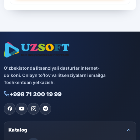
Oʻzbekistonda litsenziyali dasturlar internet-
doʻkoni. Onlayn toʻlov va litsenziyalarni emailga
Toshkentdan yetkazish.
+998 71 200 19 99
Katalog