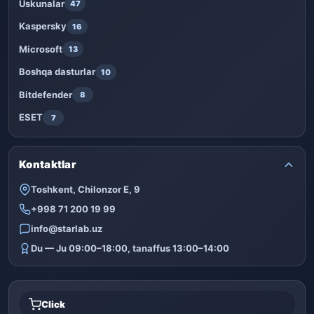
Uskunalar
47
Kaspersky
16
Microsoft
13
Boshqa dasturlar
10
Bitdefender
8
ESET
7
Kontaktlar
Toshkent, Chilonzor E, 9
+998 71 200 19 99
info@starlab.uz
Du — Ju 09:00–18:00, tanaffus 13:00–14:00
Click