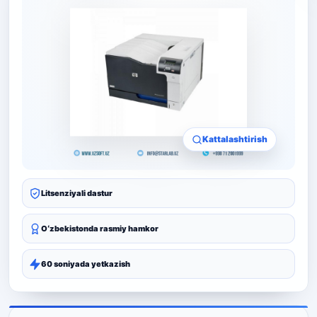
Kattalashtirish
Litsenziyali dastur
Oʻzbekistonda rasmiy hamkor
60 soniyada yetkazish