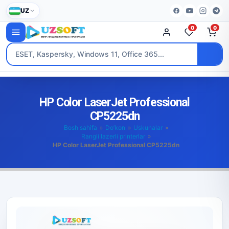
UZ
0
0
HP Color LaserJet Professional
CP5225dn
Bosh sahifa
»
Do’kon
»
Uskunalar
»
Rangli lazerli printerlar
»
HP Color LaserJet Professional CP5225dn