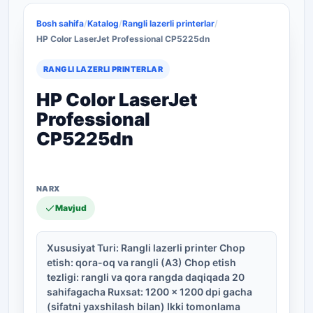
Bosh sahifa
/
Katalog
/
Rangli lazerli printerlar
/
HP Color LaserJet Professional CP5225dn
RANGLI LAZERLI PRINTERLAR
HP Color LaserJet
Professional
CP5225dn
Mavjud
Xususiyat Turi: Rangli lazerli printer Chop
etish: qora-oq va rangli (A3) Chop etish
tezligi: rangli va qora rangda daqiqada 20
sahifagacha Ruxsat: 1200 x 1200 dpi gacha
(sifatni yaxshilash bilan) Ikki tomonlama