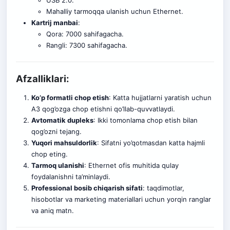
USB 2.0.
Mahalliy tarmoqqa ulanish uchun Ethernet.
Kartrij manbai
:
Qora: 7000 sahifagacha.
Rangli: 7300 sahifagacha.
Afzalliklari:
Ko’p formatli chop etish
: Katta hujjatlarni yaratish uchun
A3 qog’ozga chop etishni qo’llab-quvvatlaydi.
Avtomatik dupleks
: Ikki tomonlama chop etish bilan
qog’ozni tejang.
Yuqori mahsuldorlik
: Sifatni yo’qotmasdan katta hajmli
chop eting.
Tarmoq ulanishi
: Ethernet ofis muhitida qulay
foydalanishni ta’minlaydi.
Professional bosib chiqarish sifati
: taqdimotlar,
hisobotlar va marketing materiallari uchun yorqin ranglar
va aniq matn
.