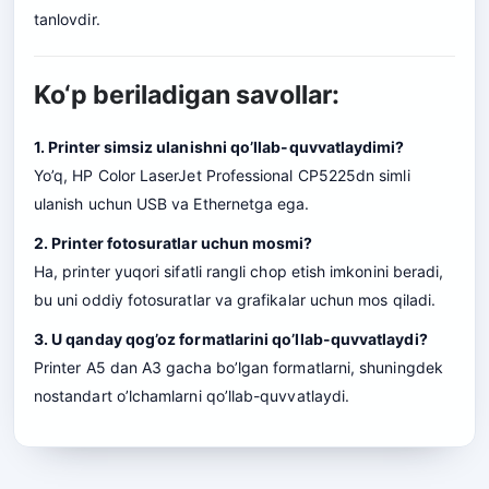
tanlovdir.
Ko‘p beriladigan savollar:
1. Printer simsiz ulanishni qo’llab-quvvatlaydimi?
Yo’q, HP Color LaserJet Professional CP5225dn simli
ulanish uchun USB va Ethernetga ega.
2. Printer fotosuratlar uchun mosmi?
Ha, printer yuqori sifatli rangli chop etish imkonini beradi,
bu uni oddiy fotosuratlar va grafikalar uchun mos qiladi.
3. U qanday qog’oz formatlarini qo’llab-quvvatlaydi?
Printer A5 dan A3 gacha bo’lgan formatlarni, shuningdek
nostandart o’lchamlarni qo’llab-quvvatlaydi.