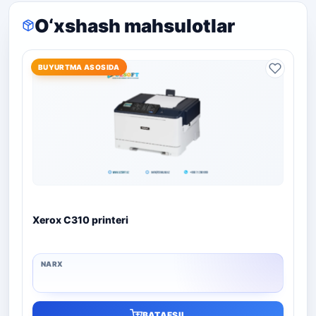
O‘xshash mahsulotlar
BUYURTMA ASOSIDA
Xerox C310 printeri
BATAFSIL