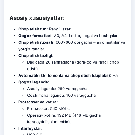
Asosiy xususiyatlar:
Chop etish turi
: Rangli lazer.
Qog’oz formatlari
: A3, A4, Letter, Legal va boshqalar.
Chop etish ruxsati
: 600×600 dpi gacha – aniq matnlar va
yorqin ranglar.
Chop etish tezligi
:
Daqiqada 20 sahifagacha (qora-oq va rangli chop
etish).
Avtomatik ikki tomonlama chop etish (dupleks)
: Ha.
Qog’oz laganda
:
Asosiy laganda: 250 varaqgach
a.
Qo’shimcha laganda: 100 varaqgacha.
Protsessor va xotira
:
Protsessor: 540 MGts.
Operativ xotira: 192 MB (448 MB gacha
kengaytirilishi mumkin).
Interfeyslar
: