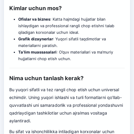
Kimlar uchun mos?
Ofislar va biznes
: Katta hajmdagi hujjatlar bilan
ishlaydigan va professional rangli chop etishni talab
qiladigan korxonalar uchun ideal.
Grafik dizaynerlar
: Yuqori sifatli taqdimotlar va
materiallarni yaratish.
Ta’lim muassasalari
: O’quv materiallari va ma’muriy
hujjatlarni chop etish uchun.
Nima uchun tanlash kerak?
Bu yuqori sifatli va tez rangli chop etish uchun universal
echimdir. Uning yuqori ishlashi va turli formatlarni qo’llab-
quvvatlashi uni samaradorlik va professional yondashuvni
qadrlaydigan tashkilotlar uchun ajralmas vositaga
aylantiradi.
Bu sifat va ishonchlilikka intiladigan korxonalar uchun