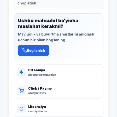
chop etish:...
Ushbu mahsulot bo‘yicha
maslahat kerakmi?
Mavjudlik va buyurtma shartlarini aniqlash
uchun biz bilan bog‘laning.
Bog‘lanish
60 soniya
litsenziya yetkazish
Click / Payme
onlayn to‘lov
Litsenziya
rasmiy dastur