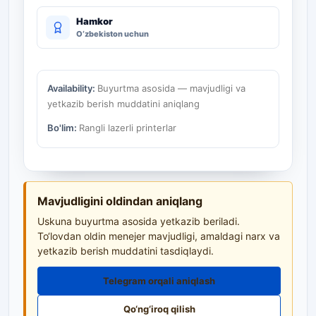
Hamkor
O‘zbekiston uchun
Availability:
Buyurtma asosida — mavjudligi va
yetkazib berish muddatini aniqlang
Bo'lim:
Rangli lazerli printerlar
Mavjudligini oldindan aniqlang
Uskuna buyurtma asosida yetkazib beriladi.
To‘lovdan oldin menejer mavjudligi, amaldagi narx va
yetkazib berish muddatini tasdiqlaydi.
Telegram orqali aniqlash
Qo‘ng‘iroq qilish