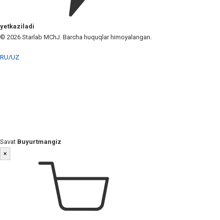
yetkaziladi
© 2026 Starlab MChJ. Barcha huquqlar himoyalangan.
RU
/
UZ
Savat
Buyurtmangiz
×