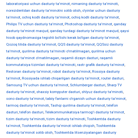
laboratoriyasi uchun dasturiy ta'minot
,
nimaning dasturiy ta'minoti
,
norezidentdan dasturiy ta'minotni sotib olish
,
o'yinlar uchun dasturiy
ta'minot
,
ochiq kodli dasturiy ta'minot
,
ochiq kodli dasturiy ta'minot
,
Philips TV uchun dasturiy ta'minot
,
Photoshop dasturiy ta'minot
,
qanday
dasturiy ta'minot mavjud
,
qanday turdagi dasturiy ta'minot mavjud
,
qaysi
hisob qaydnomasiga tegishli bo'lishi kerak bo'lgan dasturiy ta'minot
,
Qozoq tilida dasturiy ta'minot
,
QQS dasturiy ta'minot
,
QQSsiz dasturiy
ta'minot
,
qurilma dasturiy ta'minoti o'rnatilmagan
,
qurilma uchun
dasturiy ta'minot o'rnatilmagan
,
raqamli dizayn dasturi
,
raqamli
kommutatsiya tizimlari dasturiy ta'minoti
,
rastr grafik dasturiy ta'minot
,
Restoran dasturiy ta'minot
,
robot dasturiy ta'minot
,
Rossiya dasturiy
ta'minot
,
Rossiyada ishlab chiqarilgan dasturiy ta'minot
,
router dasturi
,
Samsung TV uchun dasturiy ta'minot
,
Schlumberger dasturi
,
Sharp TV
dasturiy ta'minot
,
shaxsiy kompyuter dasturi
,
shlyuz dasturiy ta'minoti
,
sono dasturiy ta'minot
,
tabiiy fanlarni o'rganish uchun dasturiy ta'minot
,
tarmoq dasturiy ta'minoti
,
Tashqi qurilma dasturiy ta'minot
,
telefon
dasturi
,
telefon dasturi
,
Telekommunikatsiya tarmog'i dasturiy ta'minot
,
tizim dasturiy ta'minoti
,
tizim dasturiy ta'minoti
,
Toshkentda dasturiy
ta'minot
,
Toshkentda dasturiy ta'minot ishlab chiqish
,
Toshkentda
dasturiy ta'minot sotib olish
,
Toshkentda litsenziyalangan dasturiy