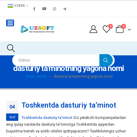
UZBEK
0
0
dasturiy ta'minotning yagona nomi
Bosh sahifa
»
dasturiy ta'minotning yagona nomi
Toshkentda dasturiy ta’minot
04
Iyul
Toshkentda dasturiy ta'minot
Siz yetakchi kompaniyalardan
eng qulay narxlarda dasturiy ta'minotga Toshkentda qayerdan
buyurtma berish va sotib olishni qidiryapsizmi? Tashkilotingiz uchun