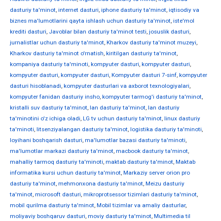
dasturiy ta'minot
,
internet dasturi
,
iphone dasturiy ta'minot
,
iqtisodiy va
biznes ma'lumotlarini qayta ishlash uchun dasturiy ta'minot
,
iste'mol
krediti dasturi
,
Javoblar bilan dasturiy ta'minot testi
,
josuslik dasturi
,
jurnalistlar uchun dasturiy ta'minot
,
Kharkov dasturiy ta'minot muzeyi
,
Kharkov dasturiy ta'minot o'rnatish
,
kiritilgan dasturiy ta'minot
,
kompaniya dasturiy ta'minoti
,
kompyuter dasturi
,
kompyuter dasturi
,
kompyuter dasturi
,
kompyuter dasturi
,
Kompyuter dasturi 7-sinf
,
kompyuter
dasturi hisoblanadi
,
kompyuter dasturlari va axborot texnologiyalari
,
kompyuter fanidan dasturiy insho
,
kompyuter tarmog'i dasturiy ta'minot
,
kristalli suv dasturiy ta'minot
,
lan dasturiy ta'minot
,
lan dasturiy
ta'minotini o'z ichiga oladi
,
LG tv uchun dasturiy ta'minot
,
linux dasturiy
ta'minoti
,
litsenziyalangan dasturiy ta'minot
,
logistika dasturiy ta'minoti
,
loyihani boshqarish dasturi
,
ma'lumotlar bazasi dasturiy ta'minoti
,
ma'lumotlar markazi dasturiy ta'minot
,
macbook dasturiy ta'minot
,
mahalliy tarmoq dasturiy ta'minoti
,
maktab dasturiy ta'minot
,
Maktab
informatika kursi uchun dasturiy ta'minot
,
Markaziy server orion pro
dasturiy ta'minot
,
mehmonxona dasturiy ta'minot
,
Meizu dasturiy
ta'minot
,
microsoft dasturi
,
mikroprotsessor tizimlari dasturiy ta'minot
,
mobil qurilma dasturiy ta'minot
,
Mobil tizimlar va amaliy dasturlar
,
moliyaviy boshqaruv dasturi
,
moviy dasturiy ta'minot
,
Multimedia til