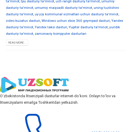
ta'minot
,
tpu dasturiy ta'minot
,
uch rangli dasturiy ta'minot
,
umumiy
dasturiy ta'minot
,
umumiy maqsadli dasturiy ta'minot
,
uning tuzilishini
dasturiy ta'minot
,
uy-joy kommunal xizmatlari uchun dasturiy ta'minot
,
video kuzatuv dasturi
,
Windows uchun xbox 360 geympad dasturi
,
Yandex
dasturiy ta'minot
,
Yandex taksi dasturi
,
Yupiter dasturiy ta'minot
,
yuridik
dasturiy ta'minot
,
zamonaviy kompyuter dasturlari
READ MORE...
Oʻzbekistonda litsenziyali dasturlar internet-doʻkoni. Onlayn toʻlov va
litsenziyalarni emailga Toshkentdan yetkazish.