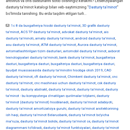
antivirus va ofis dasturlarini sotib olishingiz kerakmi? Litsenziyalangan
dasturiy ta'minot katalogi bilan veb-saytimizning "
Dasturiy ta'minot
"
bo'limida tanishing. Bu erda taqdim etilgan turli...
1c 8 da buxgalteriya hisobi dasturiy ta'minot
,
3D grafik dasturiy
ta'minot
,
ACS TP dasturiy ta'minot
,
advokat dasturiy ta'minot
,
ais
dasturiy ta'minoti
,
amaliy dasturiy ta'minot
,
android dasturiy ta'minot
,
asu dasturiy ta'minot
,
ATM dasturiy ta'minot
,
Aurora dasturiy ta'minot
,
avtomatlashtirilgan tizim dasturlari
,
avtomobil dasturiy ta'minot
,
axborot
texnologiyalari dasturiy ta'minoti
,
bank dasturiy ta'minot
,
buxgalteriya
dasturi
,
buxgalteriya dasturi
,
buxgalteriya dasturi
,
buxgalteriya dasturi
,
byudjet muassasasida dasturiy ta'minotni hisobga olish 2019
,
CAD
dasturiy ta'minot
,
cft dasturiy ta'minot
,
Chimkent dasturiy ta'minot
,
cnc
dasturiy ta'minot
,
cnc mashinasi uchun dasturiy ta'minot
,
csk dasturiy
ta'minot
,
dasturiy abstrakt
,
dasturiy ta'minot
,
dasturiy ta'minot
,
dasturiy
ta'minot - bu kompyuterga o'rnatilgan qurilmalar to'plami
,
dasturiy
ta'minot (dasturiy ta'minot) hisoblanadi
,
dasturiy ta'minot adabiyoti
,
dasturiy ta'minot amortizatsiya guruhi
,
dasturiy ta'minot arxitektorining
ish haqi
,
dasturiy ta'minot Belarusbank
,
dasturiy ta'minot bo'yicha
ma'ruza
,
dasturiy ta'minot bolide
,
dasturiy ta'minot ce
,
dasturiy ta'minot
diagrammani to'ldiradi
,
dasturiy ta'minot funktsiyalari
,
dasturiy ta'minot