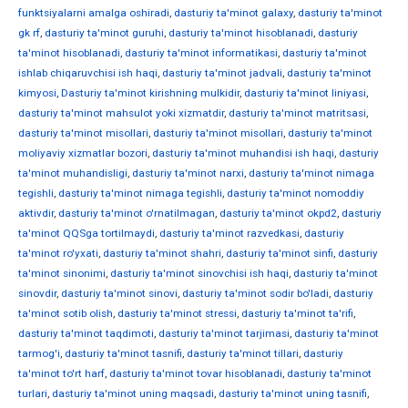
funktsiyalarni amalga oshiradi
,
dasturiy ta'minot galaxy
,
dasturiy ta'minot
gk rf
,
dasturiy ta'minot guruhi
,
dasturiy ta'minot hisoblanadi
,
dasturiy
ta'minot hisoblanadi
,
dasturiy ta'minot informatikasi
,
dasturiy ta'minot
ishlab chiqaruvchisi ish haqi
,
dasturiy ta'minot jadvali
,
dasturiy ta'minot
kimyosi
,
Dasturiy ta'minot kirishning mulkidir
,
dasturiy ta'minot liniyasi
,
dasturiy ta'minot mahsulot yoki xizmatdir
,
dasturiy ta'minot matritsasi
,
dasturiy ta'minot misollari
,
dasturiy ta'minot misollari
,
dasturiy ta'minot
moliyaviy xizmatlar bozori
,
dasturiy ta'minot muhandisi ish haqi
,
dasturiy
ta'minot muhandisligi
,
dasturiy ta'minot narxi
,
dasturiy ta'minot nimaga
tegishli
,
dasturiy ta'minot nimaga tegishli
,
dasturiy ta'minot nomoddiy
aktivdir
,
dasturiy ta'minot o'rnatilmagan
,
dasturiy ta'minot okpd2
,
dasturiy
ta'minot QQSga tortilmaydi
,
dasturiy ta'minot razvedkasi
,
dasturiy
ta'minot ro'yxati
,
dasturiy ta'minot shahri
,
dasturiy ta'minot sinfi
,
dasturiy
ta'minot sinonimi
,
dasturiy ta'minot sinovchisi ish haqi
,
dasturiy ta'minot
sinovdir
,
dasturiy ta'minot sinovi
,
dasturiy ta'minot sodir bo'ladi
,
dasturiy
ta'minot sotib olish
,
dasturiy ta'minot stressi
,
dasturiy ta'minot ta'rifi
,
dasturiy ta'minot taqdimoti
,
dasturiy ta'minot tarjimasi
,
dasturiy ta'minot
tarmog'i
,
dasturiy ta'minot tasnifi
,
dasturiy ta'minot tillari
,
dasturiy
ta'minot to'rt harf
,
dasturiy ta'minot tovar hisoblanadi
,
dasturiy ta'minot
turlari
,
dasturiy ta'minot uning maqsadi
,
dasturiy ta'minot uning tasnifi
,