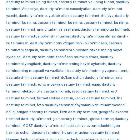
dasturiy ta'minot uning turlari
,
dasturiy ta'minot va uning turlari
,
dasturiy
ta'minot Vikipediya
,
dasturiy ta'minot xususiyatlari
,
dasturiy ta'minot
yaxshi
,
dasturiy ta'minot yuklab olish
,
dasturiy ta'minot zhuldyz
,
dasturiy
ta'minot, bu nima
,
dasturiy ta'minot, bu nima
,
dasturiy ta'minot, bu nima
,
dasturiy ta'minot, uning turlari va vazifalari
,
dasturiy ta'minotga bo'linadi
,
dasturiy ta'minotga bo'linishi mumkin
,
dasturiy ta'minotni almashtirish -
bu ta'mirlash
,
dasturiy ta'minotni o'zgartirish - bu ta'mirlash
,
dasturiy
ta'minotni saqlash
,
dasturiy ta'minotni sinovdan o'tkazishning hayot
aylanishi
,
dasturiy ta'minotni tasniflash mumkin emas
,
dasturiy
ta'minotni yangilash
,
dasturiy ta'minotning hayot aylanishi
,
dasturiy
ta'minotning maqsadi va vazifalari
,
dasturiy ta'minotning yagona nomi
,
dasturlash tili dasturiy ta'minot
,
do'kon uchun dasturiy ta'minot
,
eais
dasturiy ta'minoti
,
echo moskva dasturiy ta'minot
,
egais dasturiy
ta'minot
,
elektron ofis dasturlari kiradi
,
esso dasturiy ta'minot
,
ev3
dasturiy ta'minot
,
farmatsevtika dasturi
,
Feniks dasturiy ta'minot
,
fns
dasturiy ta'minot
,
foto dasturiy ta'minot
,
foydalanuvchi muammolarini
hal qiladigan dasturiy ta'minot
,
fszn dasturiy ta'minot
,
geografik axborot
tizimlari dasturiy ta'minoti
,
gis dasturiy ta'minoti
,
global tarmoq dasturiy
ta'minoti
,
GOST dasturiy ta'minot
,
hisoblash va avtomatlashtirilgan
tizimlar uchun dasturiy ta'minot
,
hp printer uchun dasturiy ta'minot
,
Huawei dasturiy ta'minot
,
Ingliz tilida dasturiy ta'minot
,
Ingliz tilida