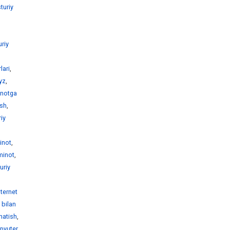
turiy
uriy
lari
,
yz
,
inotga
ash
,
iy
,
inot
,
'minot
,
uriy
nternet
 bilan
natish
,
pyuter