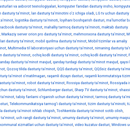
sturlari va axborot texnologiyalari
,
kompyuter fanidan dasturiy insho
,
kompyute
n dasturiy ta'minot
,
lan dasturiy ta'minotini o'z ichiga oladi
,
LG tv uchun dasturiy
 ta'minot
,
logistika dasturiy ta'minoti
,
loyihani boshqarish dasturi
,
ma'lumotlar b
acbook dasturiy ta'minot
,
mahalliy tarmoq dasturiy ta'minoti
,
maktab dasturiy
,
Markaziy server orion pro dasturiy ta'minot
,
mehmonxona dasturiy ta'minot
,
M
ari dasturiy ta'minot
,
mobil qurilma dasturiy ta'minot
,
Mobil tizimlar va amaliy
inot
,
Multimedia til laboratoriyasi uchun dasturiy ta'minot
,
nimaning dasturiy ta'
un dasturiy ta'minot
,
ochiq kodli dasturiy ta'minot
,
ochiq kodli dasturiy ta'minot
,
anday dasturiy ta'minot mavjud
,
qanday turdagi dasturiy ta'minot mavjud
,
qaysi
inot
,
Qozoq tilida dasturiy ta'minot
,
QQS dasturiy ta'minot
,
QQSsiz dasturiy ta'mi
turiy ta'minot o'rnatilmagan
,
raqamli dizayn dasturi
,
raqamli kommutatsiya tizim
asturiy ta'minot
,
robot dasturiy ta'minot
,
Rossiya dasturiy ta'minot
,
Rossiyada i
hun dasturiy ta'minot
,
Schlumberger dasturi
,
Sharp TV dasturiy ta'minot
,
shaxsi
 ta'minot
,
tabiiy fanlarni o'rganish uchun dasturiy ta'minot
,
tarmoq dasturiy ta'm
sturi
,
Telekommunikatsiya tarmog'i dasturiy ta'minot
,
tizim dasturiy ta'minoti
,
t
a dasturiy ta'minot ishlab chiqish
,
Toshkentda dasturiy ta'minot sotib olish
,
y ta'minot
,
uch rangli dasturiy ta'minot
,
umumiy dasturiy ta'minot
,
umumiy maqsa
 kommunal xizmatlari uchun dasturiy ta'minot
,
video kuzatuv dasturi
,
Windows u