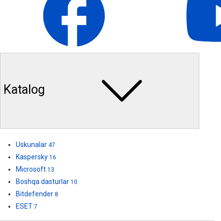
Katalog
Uskunalar
47
Kaspersky
16
Microsoft
13
Boshqa dasturlar
10
Bitdefender
8
ESET
7