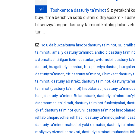
Iyul
Toshkentda dasturiy ta'minot
Siz yetakchi k
buyurtma berish va sotib olishni qidiryapsizmi? Tashki
Litsenziyalangan dasturiy ta'minot katalogi bilan veb
turli...
1c 8 da buxgalteriya hisobi dasturiy ta'minot
,
3D grafik 
ta'minoti
,
amaliy dasturiy ta'minot
,
android dasturiy ta'min
avtomatlashtirilgan tizim dasturlari
,
avtomobil dasturiy ta'
dasturi
,
buxgalteriya dasturi
,
buxgalteriya dasturi
,
buxgalter
dasturiy ta'minot
,
cft dasturiy ta'minot
,
Chimkent dasturiy 
ta'minot
,
dasturiy abstrakt
,
dasturiy ta'minot
,
dasturiy ta'm
ta'minot (dasturiy ta'minot) hisoblanadi
,
dasturiy ta'minot 
haqi
,
dasturiy ta'minot Belarusbank
,
dasturiy ta'minot bo'
diagrammani to'ldiradi
,
dasturiy ta'minot funktsiyalari
,
dast
gk rf
,
dasturiy ta'minot guruhi
,
dasturiy ta'minot hisoblanad
ishlab chiqaruvchisi ish haqi
,
dasturiy ta'minot jadvali
,
dast
dasturiy ta'minot mahsulot yoki xizmatdir
,
dasturiy ta'mino
moliyaviy xizmatlar bozori
,
dasturiy ta'minot muhandisi ish