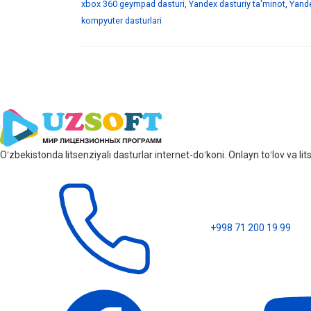
xbox 360 geympad dasturi
,
Yandex dasturiy ta'minot
,
Yande
kompyuter dasturlari
Oʻzbekistonda litsenziyali dasturlar internet-doʻkoni. Onlayn toʻlov va 
+998 71 200 19 99