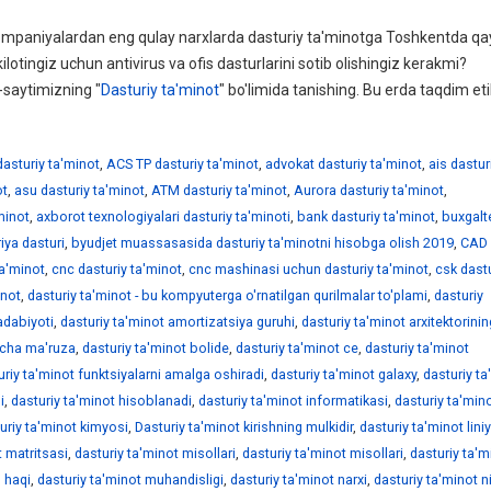
ompaniyalardan eng qulay narxlarda dasturiy ta'minotga Toshkentda q
lotingiz uchun antivirus va ofis dasturlarini sotib olishingiz kerakmi?
-saytimizning "
Dasturiy ta'minot
" bo'limida tanishing. Bu erda taqdim et
dasturiy ta'minot
,
ACS TP dasturiy ta'minot
,
advokat dasturiy ta'minot
,
ais dastur
ot
,
asu dasturiy ta'minot
,
ATM dasturiy ta'minot
,
Aurora dasturiy ta'minot
,
minot
,
axborot texnologiyalari dasturiy ta'minoti
,
bank dasturiy ta'minot
,
buxgalt
iya dasturi
,
byudjet muassasasida dasturiy ta'minotni hisobga olish 2019
,
CAD
ta'minot
,
cnc dasturiy ta'minot
,
cnc mashinasi uchun dasturiy ta'minot
,
csk dastu
inot
,
dasturiy ta'minot - bu kompyuterga o'rnatilgan qurilmalar to'plami
,
dasturiy
adabiyoti
,
dasturiy ta'minot amortizatsiya guruhi
,
dasturiy ta'minot arxitektorinin
yicha ma'ruza
,
dasturiy ta'minot bolide
,
dasturiy ta'minot ce
,
dasturiy ta'minot
uriy ta'minot funktsiyalarni amalga oshiradi
,
dasturiy ta'minot galaxy
,
dasturiy ta
i
,
dasturiy ta'minot hisoblanadi
,
dasturiy ta'minot informatikasi
,
dasturiy ta'min
uriy ta'minot kimyosi
,
Dasturiy ta'minot kirishning mulkidir
,
dasturiy ta'minot lini
t matritsasi
,
dasturiy ta'minot misollari
,
dasturiy ta'minot misollari
,
dasturiy ta'm
 haqi
,
dasturiy ta'minot muhandisligi
,
dasturiy ta'minot narxi
,
dasturiy ta'minot 