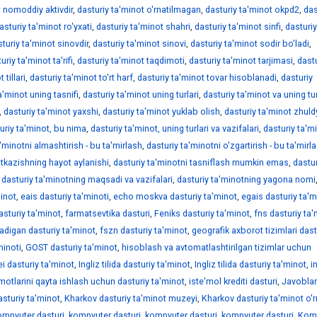
t nomoddiy aktivdir
,
dasturiy ta'minot o'rnatilmagan
,
dasturiy ta'minot okpd2
,
das
asturiy ta'minot ro'yxati
,
dasturiy ta'minot shahri
,
dasturiy ta'minot sinfi
,
dasturiy
turiy ta'minot sinovdir
,
dasturiy ta'minot sinovi
,
dasturiy ta'minot sodir bo'ladi
,
uriy ta'minot ta'rifi
,
dasturiy ta'minot taqdimoti
,
dasturiy ta'minot tarjimasi
,
dast
 tillari
,
dasturiy ta'minot to'rt harf
,
dasturiy ta'minot tovar hisoblanadi
,
dasturiy
a'minot uning tasnifi
,
dasturiy ta'minot uning turlari
,
dasturiy ta'minot va uning tur
,
dasturiy ta'minot yaxshi
,
dasturiy ta'minot yuklab olish
,
dasturiy ta'minot zhuld
uriy ta'minot, bu nima
,
dasturiy ta'minot, uning turlari va vazifalari
,
dasturiy ta'm
'minotni almashtirish - bu ta'mirlash
,
dasturiy ta'minotni o'zgartirish - bu ta'mirl
'tkazishning hayot aylanishi
,
dasturiy ta'minotni tasniflash mumkin emas
,
dastur
,
dasturiy ta'minotning maqsadi va vazifalari
,
dasturiy ta'minotning yagona nomi
inot
,
eais dasturiy ta'minoti
,
echo moskva dasturiy ta'minot
,
egais dasturiy ta'm
asturiy ta'minot
,
farmatsevtika dasturi
,
Feniks dasturiy ta'minot
,
fns dasturiy ta
adigan dasturiy ta'minot
,
fszn dasturiy ta'minot
,
geografik axborot tizimlari dast
minoti
,
GOST dasturiy ta'minot
,
hisoblash va avtomatlashtirilgan tizimlar uchun
 dasturiy ta'minot
,
Ingliz tilida dasturiy ta'minot
,
Ingliz tilida dasturiy ta'minot
,
i
motlarini qayta ishlash uchun dasturiy ta'minot
,
iste'mol krediti dasturi
,
Javoblar
asturiy ta'minot
,
Kharkov dasturiy ta'minot muzeyi
,
Kharkov dasturiy ta'minot o'r
ompyuter dasturi
,
kompyuter dasturi
,
kompyuter dasturi
,
kompyuter dasturi
,
Kom