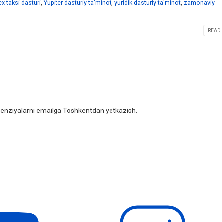
x taksi dasturi
,
Yupiter dasturiy ta'minot
,
yuridik dasturiy ta'minot
,
zamonaviy
READ 
litsenziyalarni emailga Toshkentdan yetkazish.