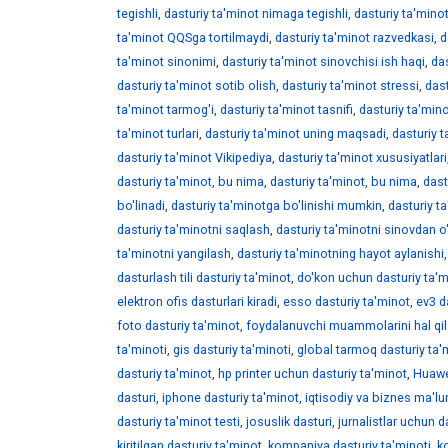
tegishli
,
dasturiy ta'minot nimaga tegishli
,
dasturiy ta'mino
ta'minot QQSga tortilmaydi
,
dasturiy ta'minot razvedkasi
,
d
ta'minot sinonimi
,
dasturiy ta'minot sinovchisi ish haqi
,
das
dasturiy ta'minot sotib olish
,
dasturiy ta'minot stressi
,
dast
ta'minot tarmog'i
,
dasturiy ta'minot tasnifi
,
dasturiy ta'minot
ta'minot turlari
,
dasturiy ta'minot uning maqsadi
,
dasturiy t
dasturiy ta'minot Vikipediya
,
dasturiy ta'minot xususiyatlari
dasturiy ta'minot, bu nima
,
dasturiy ta'minot, bu nima
,
dast
bo'linadi
,
dasturiy ta'minotga bo'linishi mumkin
,
dasturiy ta
dasturiy ta'minotni saqlash
,
dasturiy ta'minotni sinovdan o
ta'minotni yangilash
,
dasturiy ta'minotning hayot aylanishi
dasturlash tili dasturiy ta'minot
,
do'kon uchun dasturiy ta'm
elektron ofis dasturlari kiradi
,
esso dasturiy ta'minot
,
ev3 d
foto dasturiy ta'minot
,
foydalanuvchi muammolarini hal qil
ta'minoti
,
gis dasturiy ta'minoti
,
global tarmoq dasturiy ta'
dasturiy ta'minot
,
hp printer uchun dasturiy ta'minot
,
Huawei
dasturi
,
iphone dasturiy ta'minot
,
iqtisodiy va biznes ma'lu
dasturiy ta'minot testi
,
josuslik dasturi
,
jurnalistlar uchun d
kiritilgan dasturiy ta'minot
,
kompaniya dasturiy ta'minoti
,
k