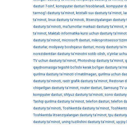
dasturi 7-sinf
,
kompyuter dasturi hisoblanadi
,
kompyuter da
tarmog'i dasturiy ta'minot
,
kristalli suv dasturiy ta'minot
,
la
ta'minot
,
linux dasturiy ta'minoti
,
litsenziyalangan dasturiy
dasturiy ta'minoti
,
ma'lumotlar markazi dasturiy ta'minot
,
m
ta'minot
,
Maktab informatika kursi uchun dasturiy ta'minot
dasturiy ta'minot
,
microsoft dasturi
,
mikroprotsessor tiziml
dasturlar
,
moliyaviy boshqaruv dasturi
,
moviy dasturiy ta'm
norezidentdan dasturiy ta'minotni sotib olish
,
o'yinlar uch
TV uchun dasturiy ta'minot
,
Photoshop dasturiy ta'minot
,
q
qaydnomasiga tegishli bo'lishi kerak bo'lgan dasturiy ta'm
qurilma dasturiy ta'minoti o'rnatilmagan
,
qurilma uchun das
dasturiy ta'minoti
,
rastr grafik dasturiy ta'minot
,
Restoran d
chiqarilgan dasturiy ta'minot
,
router dasturi
,
Samsung TV uc
kompyuter dasturi
,
shlyuz dasturiy ta'minoti
,
sono dasturiy
Tashqi qurilma dasturiy ta'minot
,
telefon dasturi
,
telefon da
dasturiy ta'minoti
,
Toshkentda dasturiy ta'minot
,
Toshkentd
Toshkentda litsenziyalangan dasturiy ta'minot
,
tpu dasturi
dasturiy ta'minot
,
uning tuzilishini dasturiy ta'minot
,
uy-joy