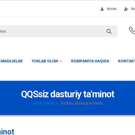
Kirish
Ro
YANGILIKLAR
YUKLAB OLISH
KOMPANIYA HAQIDA
KONTAK
QQSsiz dasturiy ta'minot
Bosh sahifa
»
QQSsiz dasturiy ta'minot
minot