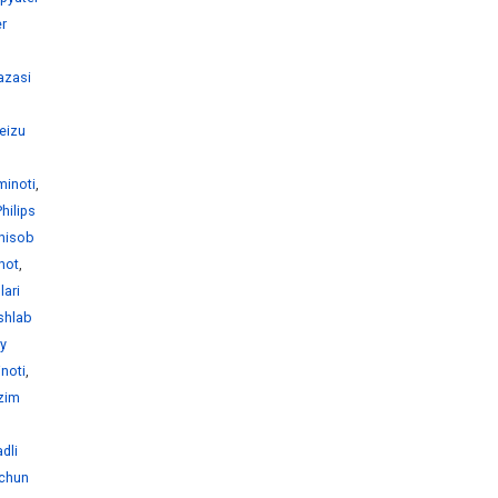
r
azasi
eizu
minoti
,
Philips
 hisob
not
,
lari
shlab
y
inoti
,
izim
dli
chun