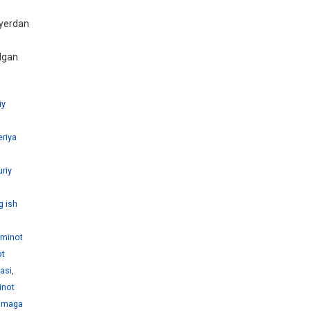
ayerdan
ilgan
iy
eriya
riy
g ish
'minot
ot
yasi
,
inot
nimaga