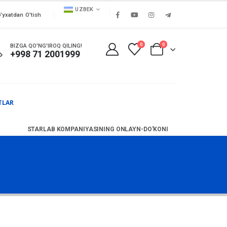
UZBEK
'yxatdan O'tish
0
0
BIZGA QO'NG'IROQ QILING!
+998 71 2001999
TLAR
STARLAB KOMPANIYASINING ONLAYN-DO'KONI