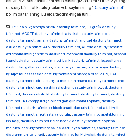
antivirus va ofis dasturlarini sotib olishingiz kerakmi? Litsenziyalangan
dasturiy ta'minot katalogi bilan veb-saytimizning "
Dasturiy ta'minot
"
bo'limida tanishing. Bu erda taqdim etilgan turli...
1c 8 da buxgalteriya hisobi dasturiy ta'minot
,
3D grafik dasturiy
ta'minot
,
ACS TP dasturiy ta'minot
,
advokat dasturiy ta'minot
,
ais
dasturiy ta'minoti
,
amaliy dasturiy ta'minot
,
android dasturiy ta'minot
,
asu dasturiy ta'minot
,
ATM dasturiy ta'minot
,
Aurora dasturiy ta'minot
,
avtomatlashtirilgan tizim dasturlari
,
avtomobil dasturiy ta'minot
,
axborot
texnologiyalari dasturiy ta'minoti
,
bank dasturiy ta'minot
,
buxgalteriya
dasturi
,
buxgalteriya dasturi
,
buxgalteriya dasturi
,
buxgalteriya dasturi
,
byudjet muassasasida dasturiy ta'minotni hisobga olish 2019
,
CAD
dasturiy ta'minot
,
cft dasturiy ta'minot
,
Chimkent dasturiy ta'minot
,
cnc
dasturiy ta'minot
,
cnc mashinasi uchun dasturiy ta'minot
,
csk dasturiy
ta'minot
,
dasturiy abstrakt
,
dasturiy ta'minot
,
dasturiy ta'minot
,
dasturiy
ta'minot - bu kompyuterga o'rnatilgan qurilmalar to'plami
,
dasturiy
ta'minot (dasturiy ta'minot) hisoblanadi
,
dasturiy ta'minot adabiyoti
,
dasturiy ta'minot amortizatsiya guruhi
,
dasturiy ta'minot arxitektorining
ish haqi
,
dasturiy ta'minot Belarusbank
,
dasturiy ta'minot bo'yicha
ma'ruza
,
dasturiy ta'minot bolide
,
dasturiy ta'minot ce
,
dasturiy ta'minot
diagrammani to'ldiradi
,
dasturiy ta'minot funktsiyalari
,
dasturiy ta'minot