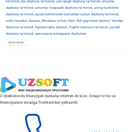
ta'minot
,
tpu dasturiy ta'minot
,
uch rangli dasturiy ta'minot
,
umumiy
dasturiy ta'minot
,
umumiy maqsadli dasturiy ta'minot
,
uning tuzilishini
dasturiy ta'minot
,
uy-joy kommunal xizmatlari uchun dasturiy ta'minot
,
video kuzatuv dasturi
,
Windows uchun xbox 360 geympad dasturi
,
Yandex
dasturiy ta'minot
,
Yandex taksi dasturi
,
Yupiter dasturiy ta'minot
,
yuridik
dasturiy ta'minot
,
zamonaviy kompyuter dasturlari
READ MORE...
Oʻzbekistonda litsenziyali dasturlar internet-doʻkoni. Onlayn toʻlov va
litsenziyalarni emailga Toshkentdan yetkazish.