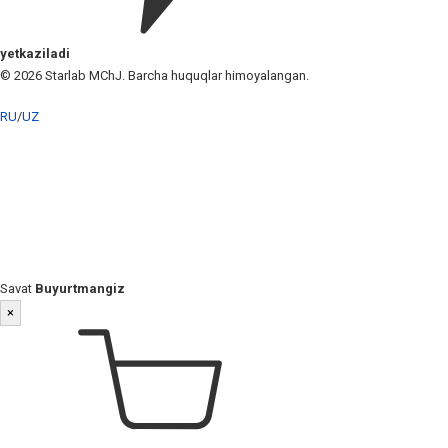
yetkaziladi
© 2026 Starlab MChJ. Barcha huquqlar himoyalangan.
RU
/
UZ
Savat
Buyurtmangiz
×