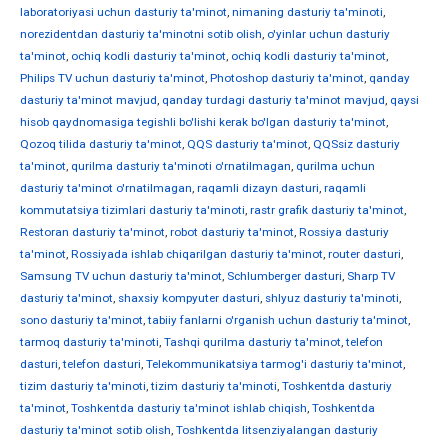
laboratoriyasi uchun dasturiy ta'minot
,
nimaning dasturiy ta'minoti
,
norezidentdan dasturiy ta'minotni sotib olish
,
o'yinlar uchun dasturiy
ta'minot
,
ochiq kodli dasturiy ta'minot
,
ochiq kodli dasturiy ta'minot
,
Philips TV uchun dasturiy ta'minot
,
Photoshop dasturiy ta'minot
,
qanday
dasturiy ta'minot mavjud
,
qanday turdagi dasturiy ta'minot mavjud
,
qaysi
hisob qaydnomasiga tegishli bo'lishi kerak bo'lgan dasturiy ta'minot
,
Qozoq tilida dasturiy ta'minot
,
QQS dasturiy ta'minot
,
QQSsiz dasturiy
ta'minot
,
qurilma dasturiy ta'minoti o'rnatilmagan
,
qurilma uchun
dasturiy ta'minot o'rnatilmagan
,
raqamli dizayn dasturi
,
raqamli
kommutatsiya tizimlari dasturiy ta'minoti
,
rastr grafik dasturiy ta'minot
,
Restoran dasturiy ta'minot
,
robot dasturiy ta'minot
,
Rossiya dasturiy
ta'minot
,
Rossiyada ishlab chiqarilgan dasturiy ta'minot
,
router dasturi
,
Samsung TV uchun dasturiy ta'minot
,
Schlumberger dasturi
,
Sharp TV
dasturiy ta'minot
,
shaxsiy kompyuter dasturi
,
shlyuz dasturiy ta'minoti
,
sono dasturiy ta'minot
,
tabiiy fanlarni o'rganish uchun dasturiy ta'minot
,
tarmoq dasturiy ta'minoti
,
Tashqi qurilma dasturiy ta'minot
,
telefon
dasturi
,
telefon dasturi
,
Telekommunikatsiya tarmog'i dasturiy ta'minot
,
tizim dasturiy ta'minoti
,
tizim dasturiy ta'minoti
,
Toshkentda dasturiy
ta'minot
,
Toshkentda dasturiy ta'minot ishlab chiqish
,
Toshkentda
dasturiy ta'minot sotib olish
,
Toshkentda litsenziyalangan dasturiy