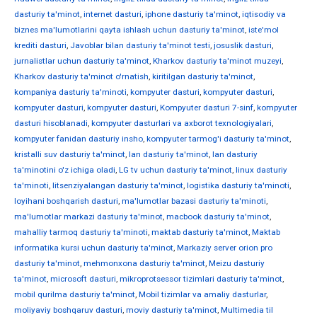
dasturiy ta'minot
,
internet dasturi
,
iphone dasturiy ta'minot
,
iqtisodiy va
biznes ma'lumotlarini qayta ishlash uchun dasturiy ta'minot
,
iste'mol
krediti dasturi
,
Javoblar bilan dasturiy ta'minot testi
,
josuslik dasturi
,
jurnalistlar uchun dasturiy ta'minot
,
Kharkov dasturiy ta'minot muzeyi
,
Kharkov dasturiy ta'minot o'rnatish
,
kiritilgan dasturiy ta'minot
,
kompaniya dasturiy ta'minoti
,
kompyuter dasturi
,
kompyuter dasturi
,
kompyuter dasturi
,
kompyuter dasturi
,
Kompyuter dasturi 7-sinf
,
kompyuter
dasturi hisoblanadi
,
kompyuter dasturlari va axborot texnologiyalari
,
kompyuter fanidan dasturiy insho
,
kompyuter tarmog'i dasturiy ta'minot
,
kristalli suv dasturiy ta'minot
,
lan dasturiy ta'minot
,
lan dasturiy
ta'minotini o'z ichiga oladi
,
LG tv uchun dasturiy ta'minot
,
linux dasturiy
ta'minoti
,
litsenziyalangan dasturiy ta'minot
,
logistika dasturiy ta'minoti
,
loyihani boshqarish dasturi
,
ma'lumotlar bazasi dasturiy ta'minoti
,
ma'lumotlar markazi dasturiy ta'minot
,
macbook dasturiy ta'minot
,
mahalliy tarmoq dasturiy ta'minoti
,
maktab dasturiy ta'minot
,
Maktab
informatika kursi uchun dasturiy ta'minot
,
Markaziy server orion pro
dasturiy ta'minot
,
mehmonxona dasturiy ta'minot
,
Meizu dasturiy
ta'minot
,
microsoft dasturi
,
mikroprotsessor tizimlari dasturiy ta'minot
,
mobil qurilma dasturiy ta'minot
,
Mobil tizimlar va amaliy dasturlar
,
moliyaviy boshqaruv dasturi
,
moviy dasturiy ta'minot
,
Multimedia til