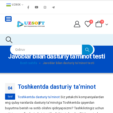
UZBEK
0
0
Javoblar bilan dasturiy ta'minot testi
Bosh sahifa
»
Javoblar bilan dasturiy ta'minot testi
Toshkentda dasturiy ta’minot
04
Iyul
Toshkentda dasturiy ta'minot
Siz yetakchi kompaniyalardan
eng qulay narxlarda dasturiy ta'minotga Toshkentda qayerdan
buyurtma berish va sotib olishni qidiryapsizmi? Tashkilotingiz uchun