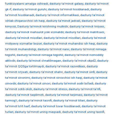
funktsiyalarni amalga oshiradi
,
dasturiy ta'minot galaxy
,
dasturiy ta'minot
gk rf
,
dasturiy ta'minot guruhi
,
dasturiy ta'minot hisoblanadi
,
dasturiy
ta'minot hisoblanadi
,
dasturiy ta'minot informatikasi
,
dasturiy ta'minot
ishlab chiqaruvchisi ish haqi
,
dasturiy ta'minot jadvali
,
dasturiy ta'minot
kimyosi
,
Dasturiy ta'minot kirishning mulkidir
,
dasturiy ta'minot liniyasi
,
dasturiy ta'minot mahsulot yoki xizmatdir
,
dasturiy ta'minot matritsasi
,
dasturiy ta'minot misollari
,
dasturiy ta'minot misollari
,
dasturiy ta'minot
moliyaviy xizmatlar bozori
,
dasturiy ta'minot muhandisi ish haqi
,
dasturiy
ta'minot muhandisligi
,
dasturiy ta'minot narxi
,
dasturiy ta'minot nimaga
tegishli
,
dasturiy ta'minot nimaga tegishli
,
dasturiy ta'minot nomoddiy
aktivdir
,
dasturiy ta'minot o'rnatilmagan
,
dasturiy ta'minot okpd2
,
dasturiy
ta'minot QQSga tortilmaydi
,
dasturiy ta'minot razvedkasi
,
dasturiy
ta'minot ro'yxati
,
dasturiy ta'minot shahri
,
dasturiy ta'minot sinfi
,
dasturiy
ta'minot sinonimi
,
dasturiy ta'minot sinovchisi ish haqi
,
dasturiy ta'minot
sinovdir
,
dasturiy ta'minot sinovi
,
dasturiy ta'minot sodir bo'ladi
,
dasturiy
ta'minot sotib olish
,
dasturiy ta'minot stressi
,
dasturiy ta'minot ta'rifi
,
dasturiy ta'minot taqdimoti
,
dasturiy ta'minot tarjimasi
,
dasturiy ta'minot
tarmog'i
,
dasturiy ta'minot tasnifi
,
dasturiy ta'minot tillari
,
dasturiy
ta'minot to'rt harf
,
dasturiy ta'minot tovar hisoblanadi
,
dasturiy ta'minot
turlari
,
dasturiy ta'minot uning maqsadi
,
dasturiy ta'minot uning tasnifi
,