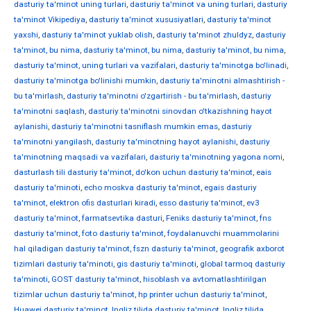
dasturiy ta'minot uning turlari
,
dasturiy ta'minot va uning turlari
,
dasturiy
ta'minot Vikipediya
,
dasturiy ta'minot xususiyatlari
,
dasturiy ta'minot
yaxshi
,
dasturiy ta'minot yuklab olish
,
dasturiy ta'minot zhuldyz
,
dasturiy
ta'minot, bu nima
,
dasturiy ta'minot, bu nima
,
dasturiy ta'minot, bu nima
,
dasturiy ta'minot, uning turlari va vazifalari
,
dasturiy ta'minotga bo'linadi
,
dasturiy ta'minotga bo'linishi mumkin
,
dasturiy ta'minotni almashtirish -
bu ta'mirlash
,
dasturiy ta'minotni o'zgartirish - bu ta'mirlash
,
dasturiy
ta'minotni saqlash
,
dasturiy ta'minotni sinovdan o'tkazishning hayot
aylanishi
,
dasturiy ta'minotni tasniflash mumkin emas
,
dasturiy
ta'minotni yangilash
,
dasturiy ta'minotning hayot aylanishi
,
dasturiy
ta'minotning maqsadi va vazifalari
,
dasturiy ta'minotning yagona nomi
,
dasturlash tili dasturiy ta'minot
,
do'kon uchun dasturiy ta'minot
,
eais
dasturiy ta'minoti
,
echo moskva dasturiy ta'minot
,
egais dasturiy
ta'minot
,
elektron ofis dasturlari kiradi
,
esso dasturiy ta'minot
,
ev3
dasturiy ta'minot
,
farmatsevtika dasturi
,
Feniks dasturiy ta'minot
,
fns
dasturiy ta'minot
,
foto dasturiy ta'minot
,
foydalanuvchi muammolarini
hal qiladigan dasturiy ta'minot
,
fszn dasturiy ta'minot
,
geografik axborot
tizimlari dasturiy ta'minoti
,
gis dasturiy ta'minoti
,
global tarmoq dasturiy
ta'minoti
,
GOST dasturiy ta'minot
,
hisoblash va avtomatlashtirilgan
tizimlar uchun dasturiy ta'minot
,
hp printer uchun dasturiy ta'minot
,
Huawei dasturiy ta'minot
,
Ingliz tilida dasturiy ta'minot
,
Ingliz tilida