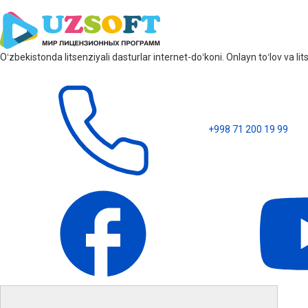
Oʻzbekistonda litsenziyali dasturlar internet-doʻkoni. Onlayn toʻlov va 
+998 71 200 19 99