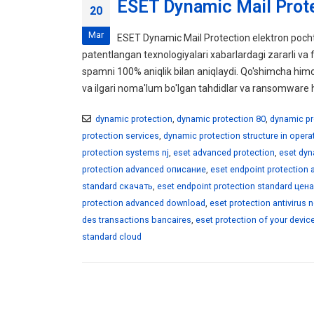
ESET Dynamic Mail Prot
20
Mar
ESET Dynamic Mail Protection elektron pochta
patentlangan texnologiyalari xabarlardagi zararli va fi
spamni 100% aniqlik bilan aniqlaydi. Qo'shimcha himoya
va ilgari noma'lum bo'lgan tahdidlar va ransomware h
dynamic protection
,
dynamic protection 80
,
dynamic pr
protection services
,
dynamic protection structure in oper
protection systems nj
,
eset advanced protection
,
eset dyn
protection advanced описание
,
eset endpoint protection
standard скачать
,
eset endpoint protection standard цена
protection advanced download
,
eset protection antivirus 
des transactions bancaires
,
eset protection of your devic
standard cloud