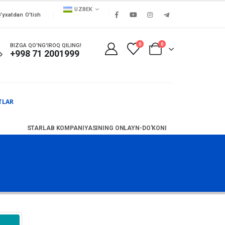
UZBEK
'yxatdan O'tish
0
0
BIZGA QO'NG'IROQ QILING!
+998 71 2001999
TLAR
STARLAB KOMPANIYASINING ONLAYN-DO'KONI