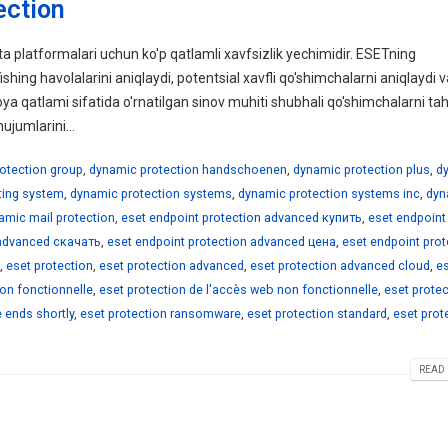
ection
 platformalari uchun ko'p qatlamli xavfsizlik yechimidir. ESETning
shing havolalarini aniqlaydi, potentsial xavfli qo'shimchalarni aniqlaydi 
 qatlami sifatida o'rnatilgan sinov muhiti shubhali qo'shimchalarni tahli
ujumlarini...
otection group
,
dynamic protection handschoenen
,
dynamic protection plus
,
d
ating system
,
dynamic protection systems
,
dynamic protection systems inc
,
dyn
amic mail protection
,
eset endpoint protection advanced купить
,
eset endpoint
 advanced скачать
,
eset endpoint protection advanced цена
,
eset endpoint prot
,
eset protection
,
eset protection advanced
,
eset protection advanced cloud
,
e
non fonctionnelle
,
eset protection de l'accès web non fonctionnelle
,
eset protec
e ends shortly
,
eset protection ransomware
,
eset protection standard
,
eset prot
READ 