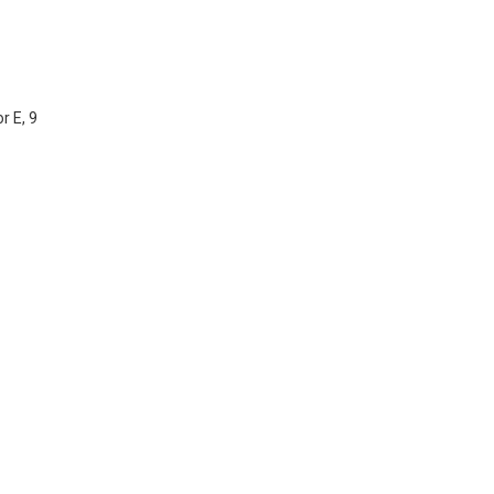
r E, 9