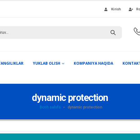
Kirish
Ro
YANGILIKLAR
YUKLAB OLISH
KOMPANIYA HAQIDA
KONTAK
dynamic protection
Bosh sahifa
»
dynamic protection