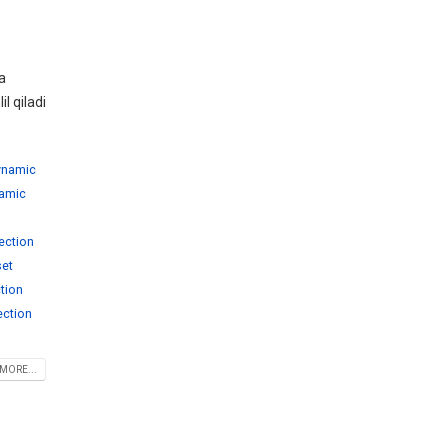
va
l qiladi
ynamic
amic
ection
set
tion
ection
MORE...