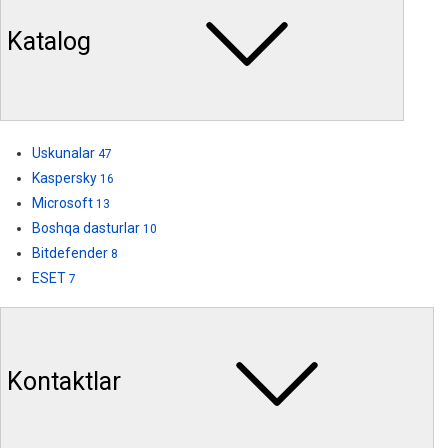
Katalog
Uskunalar
47
Kaspersky
16
Microsoft
13
Boshqa dasturlar
10
Bitdefender
8
ESET
7
Kontaktlar