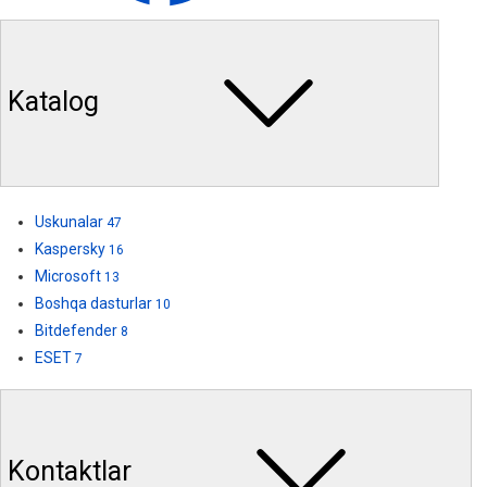
Katalog
Uskunalar
47
Kaspersky
16
Microsoft
13
Boshqa dasturlar
10
Bitdefender
8
ESET
7
Kontaktlar