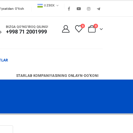
UZBEK
'yxatdan O'tish
0
0
BIZGA QO'NG'IROQ QILING!
+998 71 2001999
TLAR
STARLAB KOMPANIYASINING ONLAYN-DO'KONI