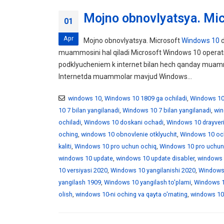
Mojno obnovlyatsya. Mic
01
Apr
Mojno obnovlyatsya. Microsoft
Windows 10
d
muammosini hal qiladi Microsoft Windows 10 operatsi
podklyucheniem k internet bilan hech qanday muamm
Internetda muammolar mavjud Windows...
windows 10
,
Windows 10 1809 ga ochiladi
,
Windows 10 
10 7 bilan yangilanadi
,
Windows 10 7 bilan yangilanadi
,
win
ochiladi
,
Windows 10 doskani ochadi
,
Windows 10 drayveri
oching
,
windows 10 obnovlenie otklyuchit
,
Windows 10 oc
kaliti
,
Windows 10 pro uchun ochiq
,
Windows 10 pro uchun
windows 10 update
,
windows 10 update disabler
,
windows 
10 versiyasi 2020
,
Windows 10 yangilanishi 2020
,
Windows 
yangilash 1909
,
Windows 10 yangilash to'plami
,
Windows 10
olish
,
windows 10-ni oching va qayta o'rnating
,
windows 10