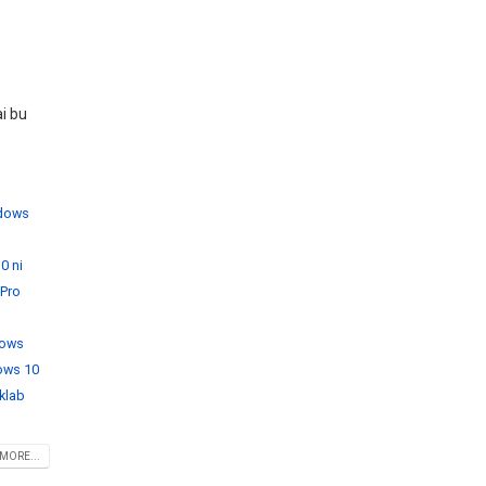
i bu
dows
0 ni
Pro
ows
ows 10
klab
MORE...