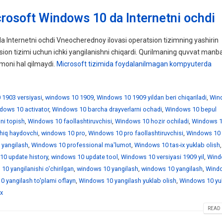
rosoft Windows 10 da Internetni ochdi
a Internetni ochdi Vneocherednoy ilovasi operatsion tizimning yashirin
on tizimi uchun ichki yangilanishni chiqardi. Qurilmaning quvvat manba
oni hal qilmaydi.
Microsoft tizimida foydalanilmagan kompyuterda
1903 versiyasi
,
windows 10 1909
,
Windows 10 1909 yildan beri chiqariladi
,
Win
dows 10 activator
,
Windows 10 barcha drayverlarni ochadi
,
Windows 10 bepul
ni topish
,
Windows 10 faollashtiruvchisi
,
Windows 10 hozir ochiladi
,
Windows 1
hiq haydovchi
,
windows 10 pro
,
Windows 10 pro faollashtiruvchisi
,
Windows 10 
 yangilash
,
Windows 10 professional ma'lumot
,
Windows 10 tas-ix yuklab olish
,
10 update history
,
windows 10 update tool
,
Windows 10 versiyasi 1909 yil
,
Wind
10 yangilanishi o'chirilgan
,
windows 10 yangilash
,
windows 10 yangilash
,
Wind
 yangilash to'plami oflayn
,
Windows 10 yangilash yuklab olish
,
Windows 10 yu
x
READ 