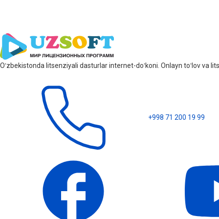
Oʻzbekistonda litsenziyali dasturlar internet-doʻkoni. Onlayn toʻlov va 
+998 71 200 19 99