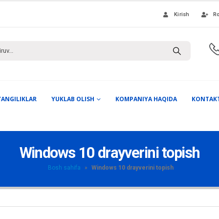
Kirish
Ro
YANGILIKLAR
YUKLAB OLISH
KOMPANIYA HAQIDA
KONTAK
Windows 10 drayverini topish
Bosh sahifa
»
Windows 10 drayverini topish