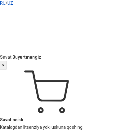
RU
/
UZ
Savat
Buyurtmangiz
×
Savat bo‘sh
Katalogdan litsenziya yoki uskuna qo‘shing.