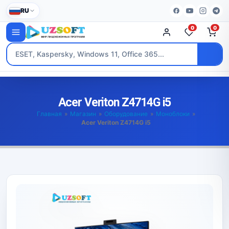
RU
0
0
Acer Veriton Z4714G i5
Главная
»
Магазин
»
Оборудование
»
Моноблоки
»
Acer Veriton Z4714G i5