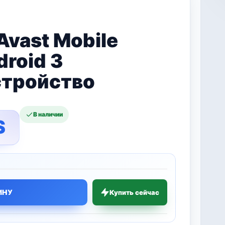
Avast Mobile
droid 3
стройство
В наличии
S
ИНУ
Купить сейчас