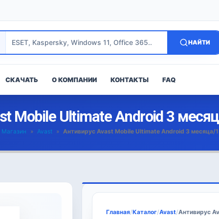
НАЙТИ
СКАЧАТЬ
О КОМПАНИИ
КОНТАКТЫ
FAQ
t Mobile Ultimate Android 3 меся
Магазин
»
Avast
»
Антивирус Avast Mobile Ultimate Android 3 месяца/
Главная
/
Каталог
/
Avast
/
Антивирус Av