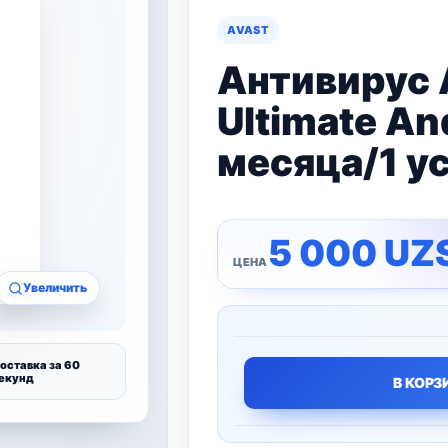
AVAST
Антивирус 
Ultimate An
месяца/1 у
5 000
UZ
Увеличить
оставка за 60
екунд
В КОРЗ