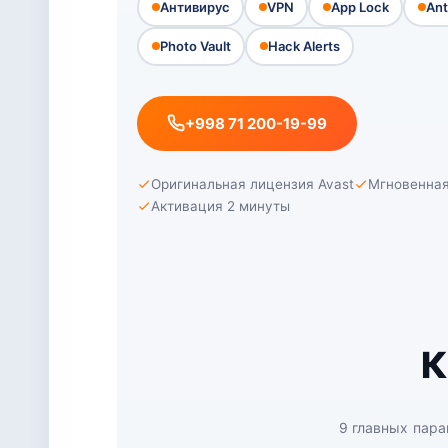
Антивирус
VPN
App Lock
Ant
Photo Vault
Hack Alerts
+998 71 200-19-99
Оригинальная лицензия Avast
Мгновенная
Активация 2 минуты
К
9 главных пара