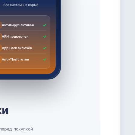
Все системы в норме
✓
Антивирус активен
✓
VPN подключен
✓
App Lock включён
✓

Anti-Theft готов
ки
 перед покупкой