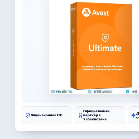
Официальный
Д
Лицензионное ПО
партнёр в
с
Узбекистане