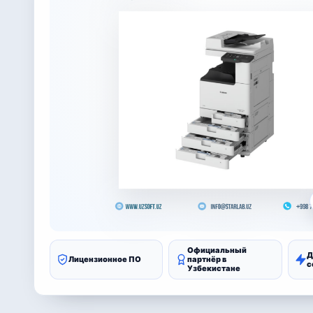
Официальный
Д
Лицензионное ПО
партнёр в
с
Узбекистане