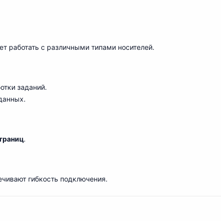
яет работать с различными типами носителей.
ботки заданий.
данных.
траниц
.
чивают гибкость подключения.