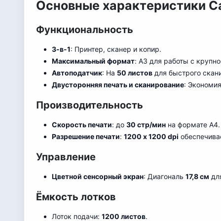
Основные характеристики C
Функциональность
3-в-1
: Принтер, сканер и копир.
Максимальный формат
: A3 для работы с круп
Автоподатчик
: На
50 листов
для быстрого скани
Двусторонняя печать и сканирование
: Экономи
Производительность
Скорость печати
: до
30 стр/мин
на формате A4.
Разрешение печати
:
1200 x 1200 dpi
обеспечивае
Управление
Цветной сенсорный экран
: Диагональ
17,8 см
для
Ёмкость лотков
Лоток подачи:
1200 листов
.