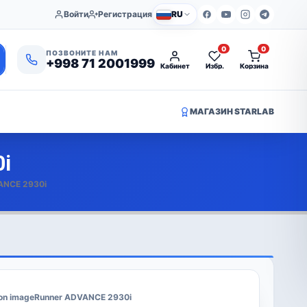
Войти
Регистрация
RU
0
0
ПОЗВОНИТЕ НАМ
+998 71 2001999
Кабинет
Избр.
Корзина
МАГАЗИН STARLAB
i
ANCE 2930i
on imageRunner ADVANCE 2930i