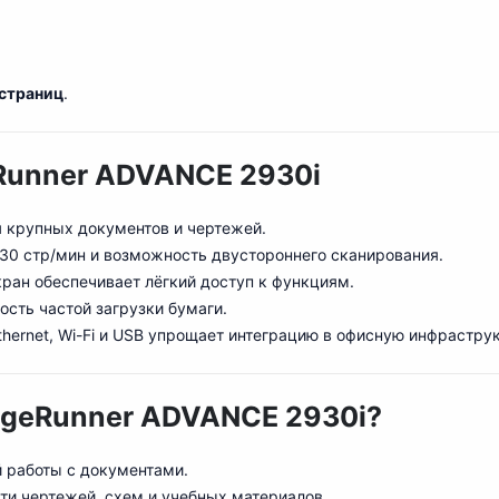
 страниц
.
Runner ADVANCE 2930i
я крупных документов и чертежей.
 30 стр/мин и возможность двустороннего сканирования.
кран обеспечивает лёгкий доступ к функциям.
ость частой загрузки бумаги.
thernet, Wi-Fi и USB упрощает интеграцию в офисную инфрастру
ageRunner ADVANCE 2930i?
й работы с документами.
ати чертежей, схем и учебных материалов.