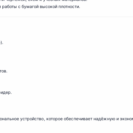
я работы с бумагой высокой плотности.
).
тов.
ридер.
о
н
альное устройство, которое обеспечивает надёжную и эконо