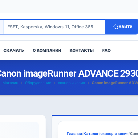
НАЙТИ
СКАЧАТЬ
О КОМПАНИИ
КОНТАКТЫ
FAQ
Canon imageRunner ADVANCE 2930
»
Магазин
»
Оборудование
»
сканер и копия
»
Canon imageRunner ADV
Главная
/
Каталог
/
сканер и копия
/
Can