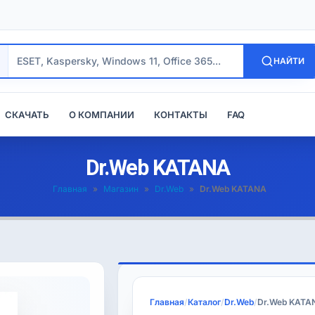
НАЙТИ
СКАЧАТЬ
О КОМПАНИИ
КОНТАКТЫ
FAQ
Dr.Web KATANA
Главная
»
Магазин
»
Dr.Web
»
Dr.Web KATANA
Главная
/
Каталог
/
Dr.Web
/
Dr.Web KATA