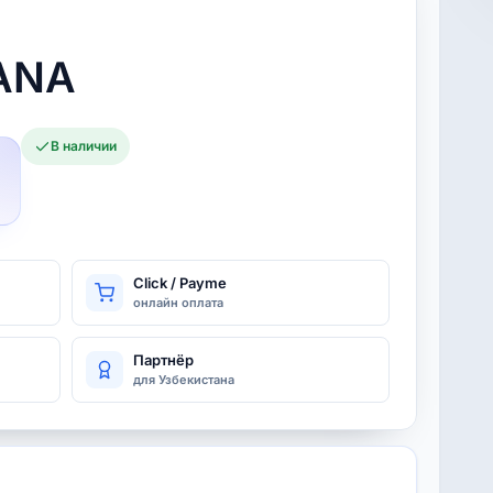
ANA
В наличии
Click / Payme
онлайн оплата
Партнёр
для Узбекистана