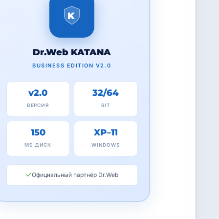
K
Dr.Web KATANA
BUSINESS EDITION V2.0
v2.0
32/64
ВЕРСИЯ
BIT
150
XP–11
МБ ДИСК
WINDOWS
Официальный партнёр Dr.Web