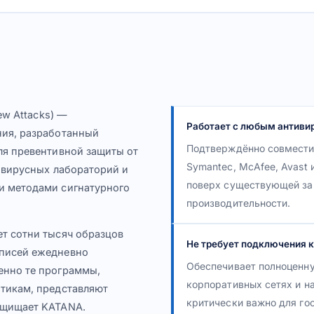
ew Attacks) —
Работает с любым антиви
ния, разработанный
Подтверждённо совместима
ля превентивной защиты от
Symantec, McAfee, Avast 
тивирусных лабораторий и
поверх существующей за
и методами сигнатурного
производительности.
т сотни тысяч образцов
Не требует подключения к
аписей ежедневно
Обеспечивает полноценн
енно те программы,
корпоративных сетях и на
итикам, представляют
критически важно для го
ащищает KATANA.