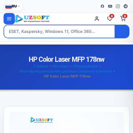
RU
0
0
HP Color Laser MFP 178nw
Главная
»
Магазин
»
Оборудование
»
Многофункциональные цветные лазерные принтеры
»
HP Color Laser MFP 178nw