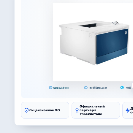
Официальный
Д
Лицензионное ПО
партнёр в
с
Узбекистане