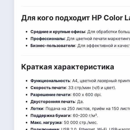
Для кого подходит HP Color 
Средние и крупные офисы
: Для обработки боль
Профессионалы
: Для цветной печати маркетинг
Бизнес-пользователи
: Для эффективной и качес
Краткая характеристика
Функциональность
: A4, цветной лазерный принт
Скорость печати
: 33 стр/мин (ч/б и цвет).
Разрешение печати
: 600 x 600 dpi.
Двусторонняя печать
: Да.
Лотки
: Подача на 250 листов, приём на 150 лис
Поддержка бумаги
: 60–200 г/м².
Макс. нагрузка
: 50 000 стр./мес.
Подключение
: USB 2.0, Ethernet, Wi-Fi, USB-карт