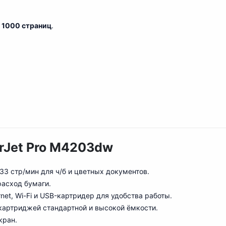
о
1000 страниц
.
rJet Pro M4203dw
 33 стр/мин для ч/б и цветных документов.
расход бумаги.
r
net, Wi-Fi и USB-картридер для удобства работы.
картриджей стандартной и высокой ёмкости.
кран.