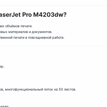
LaserJet Pro M4203dw?
ших объёмов печати.
о
вых материалов и документов.
твенной печати в повседневной работе.
ер.
тов, многофункциональный лоток на 50 листов.
ридер.