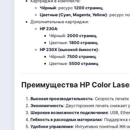
Картриджи в комплекте:
Чёрный
: ресурс
1200 страниц
.
Цветные (Cyan, Magenta, Yellow)
: ресурс п
Дополнительные картриджи:
HP 230A
:
Чёрный:
2000 страниц
.
Цветные:
1800 страниц
.
HP 230X (высокой ёмкости)
:
Чёрный:
7500 страниц
.
Цветные:
5500 страниц
.
Преимущества HP Color Lase
Высокая производительность
: Скорость печати
Экономичность
: Двусторонняя печать снижает 
Широкие возможности подключения
: USB, Ethe
Гибкость в расходных материалах
: Поддержка 
Удобное управление
: Интуитивно понятный ЖК-э