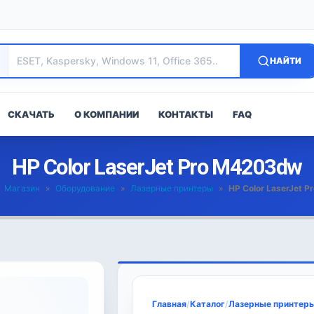
НАЙТИ
СКАЧАТЬ
О КОМПАНИИ
КОНТАКТЫ
FAQ
HP Color LaserJet Pro M4203dw
»
Магазин
»
Оборудование
»
Лазерные принтеры
»
HP Color LaserJet 
Главная
/
Каталог
/
Лазерные принтер