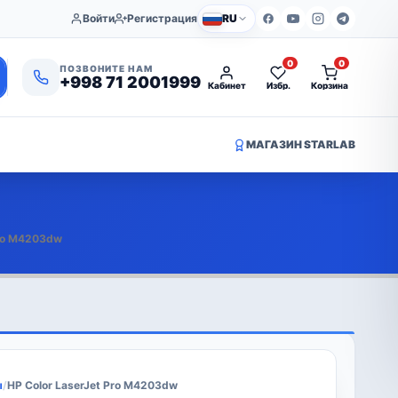
Войти
Регистрация
RU
0
0
ПОЗВОНИТЕ НАМ
+998 71 2001999
Кабинет
Избр.
Корзина
МАГАЗИН STARLAB
Pro M4203dw
ы
/
HP Color LaserJet Pro M4203dw