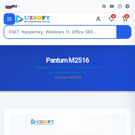
RU
0
0
Pantum M2516
Главная
»
Магазин
»
Оборудование
»
черно-белый принтер
»
Pantum M2516