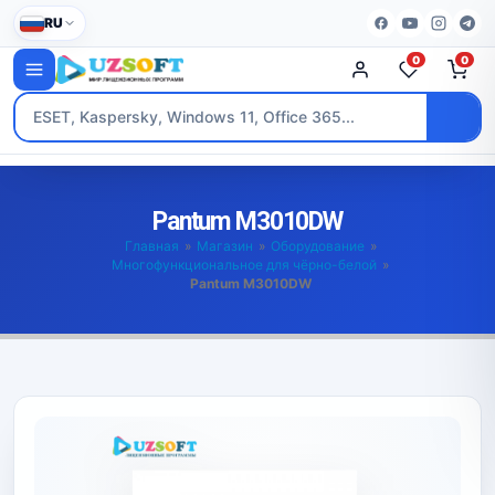
RU
0
0
Pantum M3010DW
Главная
»
Магазин
»
Оборудование
»
Многофункциональное для чёрно-белой
»
Pantum M3010DW