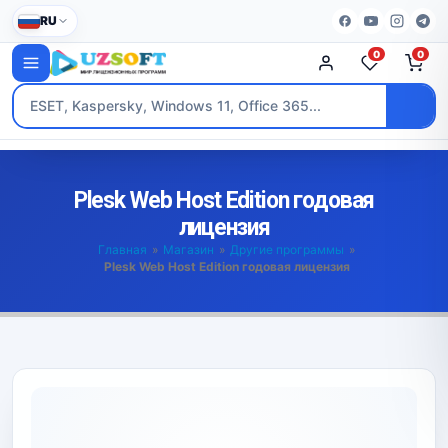
RU
0
0
Plesk Web Host Edition годовая
лицензия
Главная
»
Магазин
»
Другие программы
»
Plesk Web Host Edition годовая лицензия