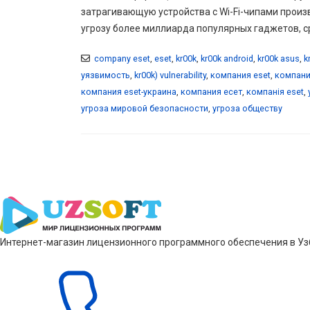
затрагивающую устройства с Wi-Fi-чипами произ
угрозу более миллиарда популярных гаджетов, ср
company eset
,
eset
,
kr00k
,
kr00k android
,
kr00k asus
,
k
уязвимость
,
kr00k) vulnerability
,
компания eset
,
компани
компания eset-украина
,
компания есет
,
компанія eset
,
угроза мировой безопасности
,
угроза обществу
Интернет-магазин лицензионного программного обеспечения в Узб