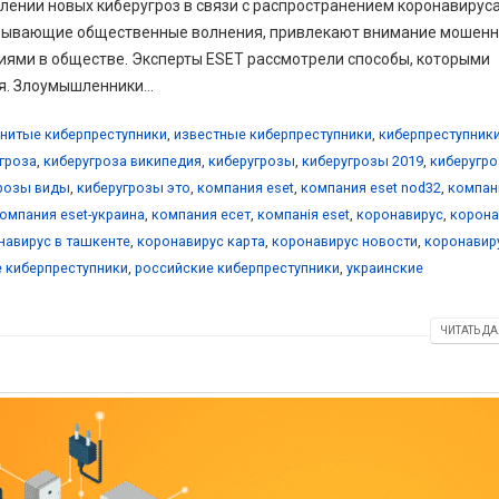
ении новых киберугроз в связи с распространением коронавируса
зывающие общественные волнения, привлекают внимание мошенн
иями в обществе. Эксперты ESET рассмотрели способы, которыми
. Злоумышленники...
нитые киберпреступники
,
известные киберпреступники
,
киберпреступник
гроза
,
киберугроза википедия
,
киберугрозы
,
киберугрозы 2019
,
киберугр
розы виды
,
киберугрозы это
,
компания eset
,
компания eset nod32
,
компан
омпания eset-украина
,
компания есет
,
компанія eset
,
коронавирус
,
корона
навирус в ташкенте
,
коронавирус карта
,
коронавирус новости
,
коронавир
е киберпреступники
,
российские киберпреступники
,
украинские
ЧИТАТЬ ДА