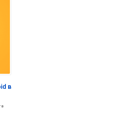
id в
 в