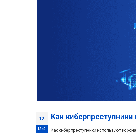
Как киберпреступники
12
Май
Как киберпреступники используют корон