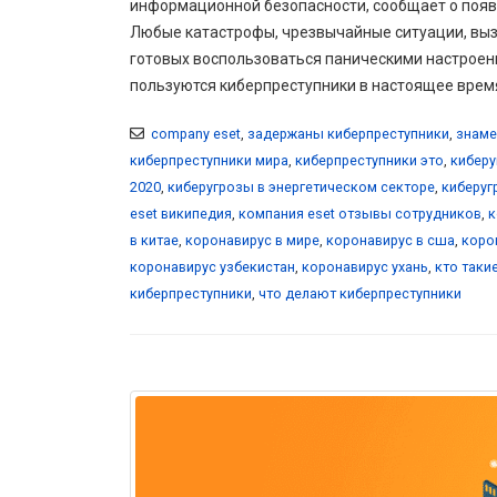
информационной безопасности, сообщает о появл
Любые катастрофы, чрезвычайные ситуации, вы
готовых воспользоваться паническими настроен
пользуются киберпреступники в настоящее время
company eset
,
задержаны киберпреступники
,
знаме
киберпреступники мира
,
киберпреступники это
,
киберу
2020
,
киберугрозы в энергетическом секторе
,
киберуг
eset википедия
,
компания eset отзывы сотрудников
,
к
в китае
,
коронавирус в мире
,
коронавирус в сша
,
коро
коронавирус узбекистан
,
коронавирус ухань
,
кто таки
киберпреступники
,
что делают киберпреступники