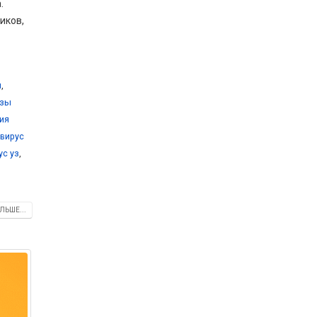
.
иков,
и
,
озы
ия
вирус
ус уз
,
ЛЬШЕ...