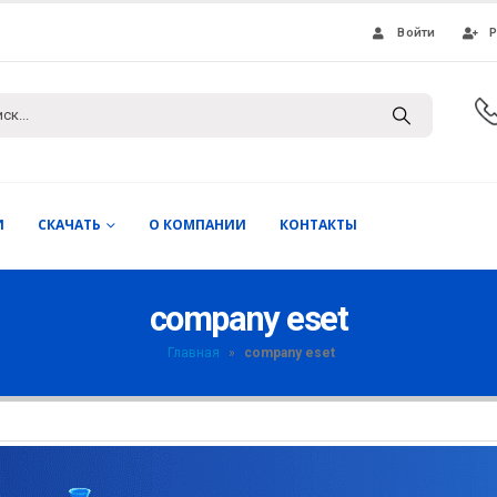
Войти
Р
И
СКАЧАТЬ
О КОМПАНИИ
КОНТАКТЫ
company eset
Главная
»
company eset