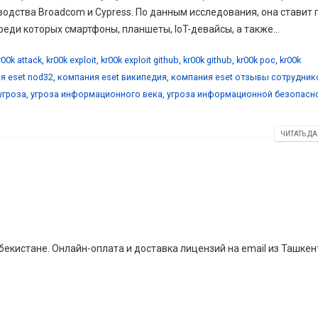
водства Broadcom и Cypress. По данным исследования, она ставит 
еди которых смартфоны, планшеты, IoT-девайсы, а также...
r00k attack
,
kr00k exploit
,
kr00k exploit github
,
kr00k github
,
kr00k poc
,
kr00k
я eset nod32
,
компания eset википедия
,
компания eset отзывы сотрудник
угроза
,
угроза информационного века
,
угроза информационной безопасн
ЧИТАТЬ ДА
екистане. Онлайн-оплата и доставка лицензий на email из Ташкен