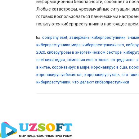
информационной безопасности, сообщает о появл
Любые катастрофы, чрезвычайные ситуации, вы
готовых воспользоваться паническими настроен
пользуются киберпреступники в настоящее время
company eset
,
задержаны киберпреступники
,
знаме
киберпреступники мира
,
киберпреступники это
,
киберу
2020
,
киберугрозы в энергетическом секторе
,
киберуг
eset википедия
,
компания eset отзывы сотрудников
,
к
в китае
,
коронавирус в мире
,
коронавирус в сша
,
коро
коронавирус узбекистан
,
коронавирус ухань
,
кто таки
киберпреступники
,
что делают киберпреступники