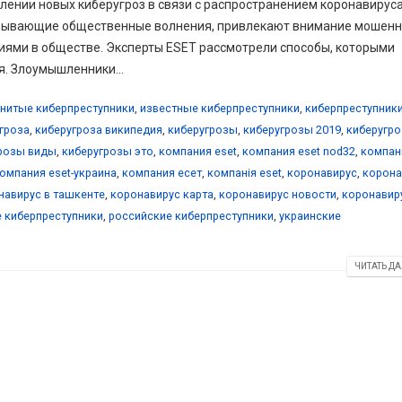
ении новых киберугроз в связи с распространением коронавируса
зывающие общественные волнения, привлекают внимание мошенн
иями в обществе. Эксперты ESET рассмотрели способы, которыми
. Злоумышленники...
нитые киберпреступники
,
известные киберпреступники
,
киберпреступник
гроза
,
киберугроза википедия
,
киберугрозы
,
киберугрозы 2019
,
киберугр
розы виды
,
киберугрозы это
,
компания eset
,
компания eset nod32
,
компан
омпания eset-украина
,
компания есет
,
компанія eset
,
коронавирус
,
корона
навирус в ташкенте
,
коронавирус карта
,
коронавирус новости
,
коронавир
е киберпреступники
,
российские киберпреступники
,
украинские
ЧИТАТЬ ДА