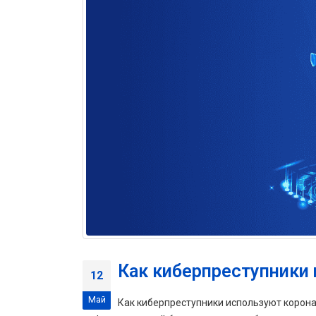
Как киберпреступники
12
Май
Как киберпреступники используют корон