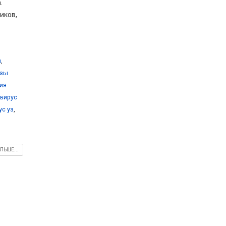
.
иков,
и
,
озы
ия
вирус
ус уз
,
ЛЬШЕ...