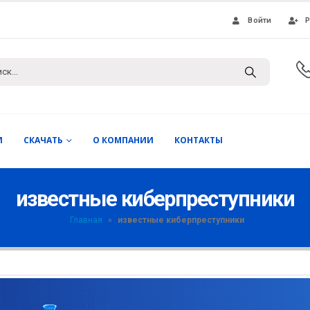
Войти
Р
И
СКАЧАТЬ
О КОМПАНИИ
КОНТАКТЫ
известные киберпреступники
Главная
»
известные киберпреступники