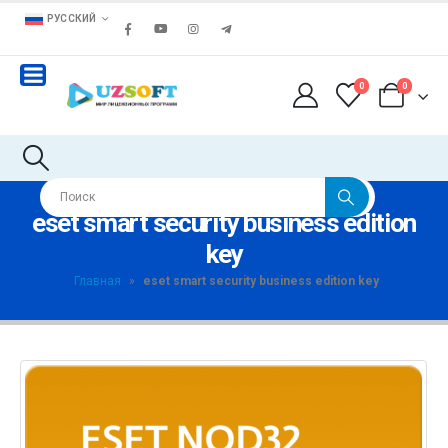
РУССКИЙ
0
0
eset smart security business edition
key
Главная
»
eset smart security business edition key