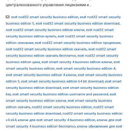
централизованного управления лицензиями и...
eset nod32 smart security business edition
,
eset nod32 smart security
business edition 5
,
eset nod32 smart security business edition download
,
eset nod32 smart security business edition ключи
,
eset nod32 smart
security business edition купить
,
eset nod32 smart security business
edition описание
,
eset nod32 smart security business edition продление
,
eset nod32 smart security business edition скачать
,
eset nod32 smart
security business edition скачать бесплатно
,
eset nod32 smart security
business edition цена
,
eset smart security 4 business edition ключи
,
eset
smart security business edition
,
eset smart security business edition 4
,
eset smart security business edition 4 ключи
,
eset smart security business
edition 5
,
eset smart security business edition 64 bit download
,
eset smart
security business edition download
,
eset smart security business edition
key
,
eset smart security business edition username and password
,
eset
smart security business edition ключи
,
eset smart security business
edition скачать
,
nod32 smart security business edition
,
nod32 smart
security business edition download
,
nod32 smart security business edition
v4 x64
,
ключи для eset smart security 4 business edition
,
ключи для eset
smart security 4 business edition бесплатно
,
ключи обновления для eset