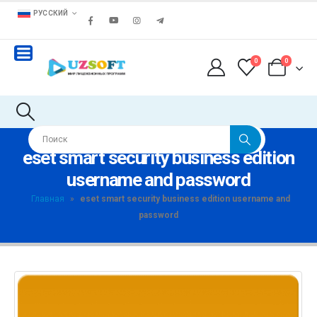
РУССКИЙ
0
0
eset smart security business edition
username and password
Главная
»
eset smart security business edition username and
password