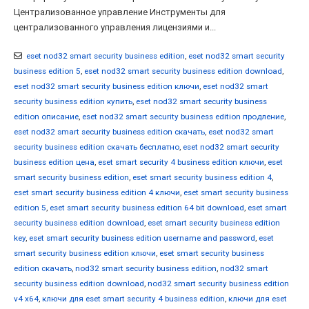
Централизованное управление Инструменты для
централизованного управления лицензиями и...
eset nod32 smart security business edition
,
eset nod32 smart security
business edition 5
,
eset nod32 smart security business edition download
,
eset nod32 smart security business edition ключи
,
eset nod32 smart
security business edition купить
,
eset nod32 smart security business
edition описание
,
eset nod32 smart security business edition продление
,
eset nod32 smart security business edition скачать
,
eset nod32 smart
security business edition скачать бесплатно
,
eset nod32 smart security
business edition цена
,
eset smart security 4 business edition ключи
,
eset
smart security business edition
,
eset smart security business edition 4
,
eset smart security business edition 4 ключи
,
eset smart security business
edition 5
,
eset smart security business edition 64 bit download
,
eset smart
security business edition download
,
eset smart security business edition
key
,
eset smart security business edition username and password
,
eset
smart security business edition ключи
,
eset smart security business
edition скачать
,
nod32 smart security business edition
,
nod32 smart
security business edition download
,
nod32 smart security business edition
v4 x64
,
ключи для eset smart security 4 business edition
,
ключи для eset