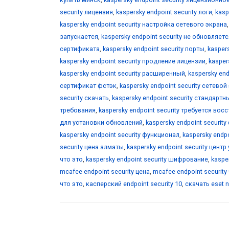
security лицензия
,
kaspersky endpoint security логи
,
kasp
kaspersky endpoint security настройка сетевого экрана
запускается
,
kaspersky endpoint security не обновляетс
сертификата
,
kaspersky endpoint security порты
,
kasper
kaspersky endpoint security продление лицензии
,
kasper
kaspersky endpoint security расширенный
,
kaspersky en
сертификат фстэк
,
kaspersky endpoint security сетевой
security скачать
,
kaspersky endpoint security стандартн
требования
,
kaspersky endpoint security требуется во
для установки обновлений
,
kaspersky endpoint security
kaspersky endpoint security функционал
,
kaspersky endp
security цена алматы
,
kaspersky endpoint security цент
что это
,
kaspersky endpoint security шифрование
,
kaspe
mcafee endpoint security цена
,
mcafee endpoint security
что это
,
касперский endpoint security 10
,
скачать eset n