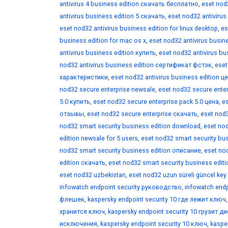
antivirus 4 business edition скачать бесплатно
,
eset nod3
antivirus business edition 5 скачать
,
eset nod32 antivirus
eset nod32 antivirus business edition for linux desktop
,
es
business edition for mac os x
,
eset nod32 antivirus busine
antivirus business edition купить
,
eset nod32 antivirus b
nod32 antivirus business edition сертификат фстэк
,
eset
характеристики
,
eset nod32 antivirus business edition ц
nod32 secure enterprise newsale
,
eset nod32 secure enter
5.0 купить
,
eset nod32 secure enterprise pack 5.0 цена
,
es
отзывы
,
eset nod32 secure enterprise скачать
,
eset nod3
nod32 smart security business edition download
,
eset nod
edition newsale for 5 users
,
eset nod32 smart security bus
nod32 smart security business edition описание
,
eset no
edition скачать
,
eset nod32 smart security business edit
eset nod32 uzbekistan
,
eset nod32 uzun süreli güncel key
infowatch endpoint security руководство
,
infowatch endp
флешек
,
kaspersky endpoint security 10 где лежит ключ
хранится ключ
,
kaspersky endpoint security 10 грузит д
исключения
,
kaspersky endpoint security 10 ключ
,
kaspe