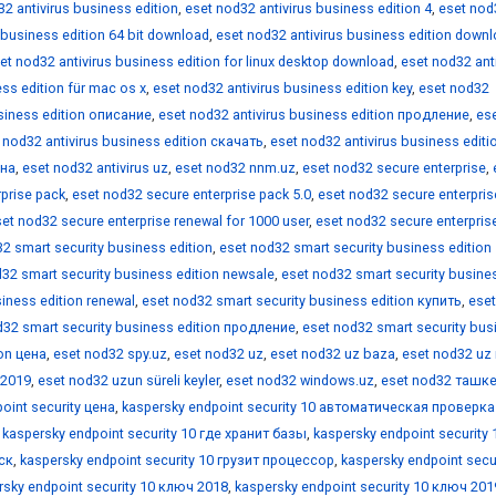
2 antivirus business edition
,
eset nod32 antivirus business edition 4
,
eset nod
 business edition 64 bit download
,
eset nod32 antivirus business edition down
et nod32 antivirus business edition for linux desktop download
,
eset nod32 ant
ss edition für mac os x
,
eset nod32 antivirus business edition key
,
eset nod32
usiness edition описание
,
eset nod32 antivirus business edition продление
,
es
 nod32 antivirus business edition скачать
,
eset nod32 antivirus business editi
ена
,
eset nod32 antivirus uz
,
eset nod32 nnm.uz
,
eset nod32 secure enterprise
,
prise pack
,
eset nod32 secure enterprise pack 5.0
,
eset nod32 secure enterpris
et nod32 secure enterprise renewal for 1000 user
,
eset nod32 secure enterpris
2 smart security business edition
,
eset nod32 smart security business edition
32 smart security business edition newsale
,
eset nod32 smart security busine
iness edition renewal
,
eset nod32 smart security business edition купить
,
eset
d32 smart security business edition продление
,
eset nod32 smart security bus
ion цена
,
eset nod32 spy.uz
,
eset nod32 uz
,
eset nod32 uz baza
,
eset nod32 uz 
 2019
,
eset nod32 uzun süreli keyler
,
eset nod32 windows.uz
,
eset nod32 ташк
oint security цена
,
kaspersky endpoint security 10 автоматическая проверка
,
kaspersky endpoint security 10 где хранит базы
,
kaspersky endpoint security 
иск
,
kaspersky endpoint security 10 грузит процессор
,
kaspersky endpoint secur
rsky endpoint security 10 ключ 2018
,
kaspersky endpoint security 10 ключ 201