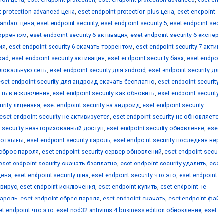
t protection advanced цена
,
eset endpoint protection plus цена
,
eset endpoint
tandard цена
,
eset endpoint security
,
eset endpoint security 5
,
eset endpoint sec
 торрентом
,
eset endpoint security 6 активация
,
eset endpoint security 6 експе
ия
,
eset endpoint security 6 скачать торрентом
,
eset endpoint security 7 акт
load
,
eset endpoint security активация
,
eset endpoint security база
,
eset endpo
т локальную сеть
,
eset endpoint security для android
,
eset endpoint security д
eset endpoint security для андроид скачать бесплатно
,
eset endpoint securit
вить в исключения
,
eset endpoint security как обновить
,
eset endpoint securit
urity лицензия
,
eset endpoint security на андроид
,
eset endpoint security
eset endpoint security не активируется
,
eset endpoint security не обновляет
t security неавторизованный доступ
,
eset endpoint security обновление
,
ese
ty отзывы
,
eset endpoint security пароль
,
eset endpoint security последняя ве
y сброс пароля
,
eset endpoint security сервер обновлений
,
eset endpoint secur
eset endpoint security скачать бесплатно
,
eset endpoint security удалить
,
es
цена
,
eset endpoint security ціна
,
eset endpoint security что это
,
eset endpoint
ивирус
,
eset endpoint исключения
,
eset endpoint купить
,
eset endpoint не
пароль
,
eset endpoint сброс пароля
,
eset endpoint скачать
,
eset endpoint фа
et endpoint что это
,
eset nod32 antivirus 4 business edition обновление
,
eset