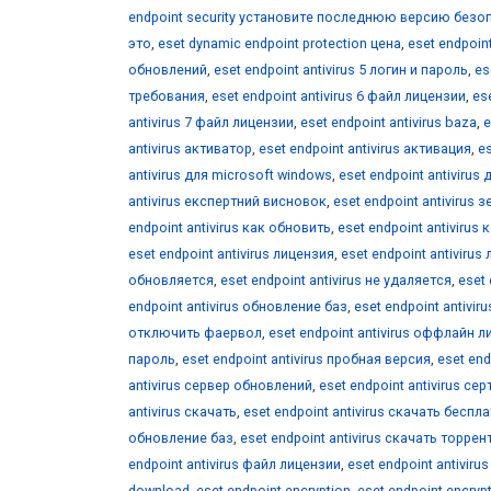
endpoint security установите последнюю версию безо
это
,
eset dynamic endpoint protection цена
,
eset endpoin
обновлений
,
eset endpoint antivirus 5 логин и пароль
,
es
требования
,
eset endpoint antivirus 6 файл лицензии
,
ese
antivirus 7 файл лицензии
,
eset endpoint antivirus baza
,
e
antivirus активатор
,
eset endpoint antivirus активация
,
es
antivirus для microsoft windows
,
eset endpoint antivirus
antivirus експертний висновок
,
eset endpoint antivirus
endpoint antivirus как обновить
,
eset endpoint antivirus
eset endpoint antivirus лицензия
,
eset endpoint antivirus
обновляется
,
eset endpoint antivirus не удаляется
,
eset
endpoint antivirus обновление баз
,
eset endpoint antivi
отключить фаервол
,
eset endpoint antivirus оффлайн 
пароль
,
eset endpoint antivirus пробная версия
,
eset end
antivirus сервер обновлений
,
eset endpoint antivirus с
antivirus скачать
,
eset endpoint antivirus скачать беспл
обновление баз
,
eset endpoint antivirus скачать торре
endpoint antivirus файл лицензии
,
eset endpoint antiviru
download
,
eset endpoint encryption
,
eset endpoint encryp