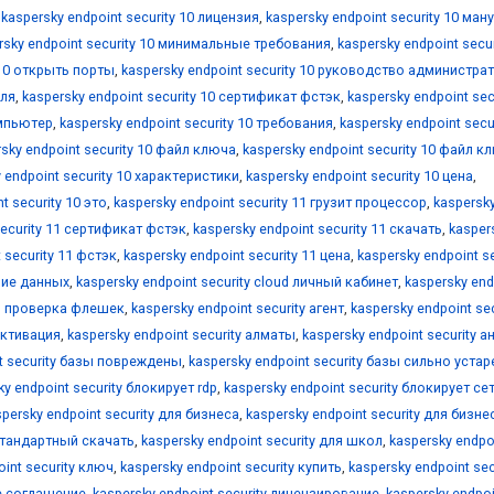
,
kaspersky endpoint security 10 лицензия
,
kaspersky endpoint security 10 ман
rsky endpoint security 10 минимальные требования
,
kaspersky endpoint secur
 10 открыть порты
,
kaspersky endpoint security 10 руководство администра
еля
,
kaspersky endpoint security 10 сертификат фстэк
,
kaspersky endpoint sec
омпьютер
,
kaspersky endpoint security 10 требования
,
kaspersky endpoint secur
sky endpoint security 10 файл ключа
,
kaspersky endpoint security 10 файл к
 endpoint security 10 характеристики
,
kaspersky endpoint security 10 цена
,
t security 10 это
,
kaspersky endpoint security 11 грузит процессор
,
kaspersk
security 11 сертификат фстэк
,
kaspersky endpoint security 11 скачать
,
kasper
 security 11 фстэк
,
kaspersky endpoint security 11 цена
,
kaspersky endpoint se
ние данных
,
kaspersky endpoint security cloud личный кабинет
,
kaspersky end
ая проверка флешек
,
kaspersky endpoint security агент
,
kaspersky endpoint sec
 активация
,
kaspersky endpoint security алматы
,
kaspersky endpoint security а
nt security базы повреждены
,
kaspersky endpoint security базы сильно устар
ky endpoint security блокирует rdp
,
kaspersky endpoint security блокирует се
spersky endpoint security для бизнеса
,
kaspersky endpoint security для бизне
 стандартный скачать
,
kaspersky endpoint security для школ
,
kaspersky endpo
oint security ключ
,
kaspersky endpoint security купить
,
kaspersky endpoint sec
ое соглашение
,
kaspersky endpoint security лицензирование
,
kaspersky endpoi