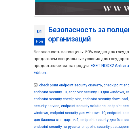
Безопасность за полце
01
организаций
Ноя
Безопасность за полцены. 50% скидка для госуда
предлагаем специальные условия для государст
предоставляется: на продукт
ESET NOD32 Antivirus
Edition...
check point endpoint security скачать
,
check point end
endpoint security 10
,
endpoint security 10 для windows
,
e
endpoint security checkpoint
,
endpoint security download
security service
,
endpoint security solutions
,
endpoint secu
windows
,
endpoint security для windows 10
,
endpoint sec
для бизнеса стандартный
,
endpoint security для бизн
endpoint security по русски
,
endpoint security расшире