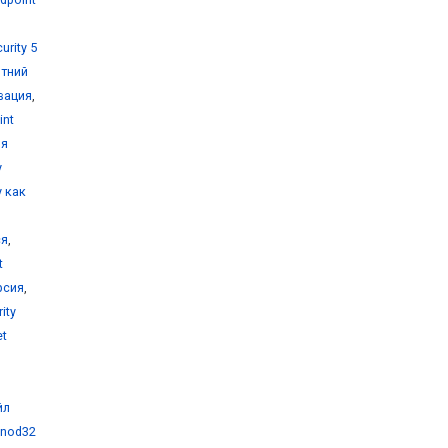
urity 5
ртний
ивация
,
int
ля
y
y как
ся
,
t
рсия
,
ity
et
йл
 nod32