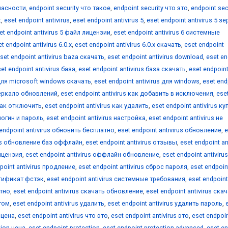
пасности
,
endpoint security что такое
,
endpoint security что это
,
endpoint sec
t
,
eset endpoint antivirus
,
eset endpoint antivirus 5
,
eset endpoint antivirus 5 з
et endpoint antivirus 5 файл лицензии
,
eset endpoint antivirus 6 системные
t endpoint antivirus 6.0.х
,
eset endpoint antivirus 6.0.х скачать
,
eset endpoint
set endpoint antivirus baza скачать
,
eset endpoint antivirus download
,
eset en
et endpoint antivirus база
,
eset endpoint antivirus база скачать
,
eset endpoin
 для microsoft windows скачать
,
eset endpoint antivirus для windows
,
eset end
 зеркало обновлений
,
eset endpoint antivirus как добавить в исключения
,
ese
 как отключить
,
eset endpoint antivirus как удалить
,
eset endpoint antivirus ку
 логин и пароль
,
eset endpoint antivirus настройка
,
eset endpoint antivirus не
 endpoint antivirus обновить бесплатно
,
eset endpoint antivirus обновление
,
e
rus обновление баз оффлайн
,
eset endpoint antivirus отзывы
,
eset endpoint an
лицензия
,
eset endpoint antivirus оффлайн обновление
,
eset endpoint antivirus
point antivirus продление
,
eset endpoint antivirus сброс пароля
,
eset endpoin
ертификат фстэк
,
eset endpoint antivirus системные требования
,
eset endpoint
атно
,
eset endpoint antivirus скачать обновление
,
eset endpoint antivirus ска
нтом
,
eset endpoint antivirus удалить
,
eset endpoint antivirus удалить пароль
,
s цена
,
eset endpoint antivirus что это
,
eset endpoint antivirus это
,
eset endpoi
tion цена
,
eset endpoint protection
,
eset endpoint protection advanced
,
eset en