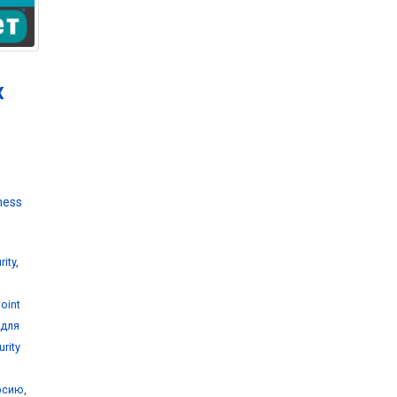
х
ness
rity
,
oint
 для
rity
ерсию
,