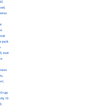
32
load
,
ivirus
et
on
eset
e pack
e
 5
,
eset
ss
iness
ru
,
ент
,
10 где
ity 10
9
,