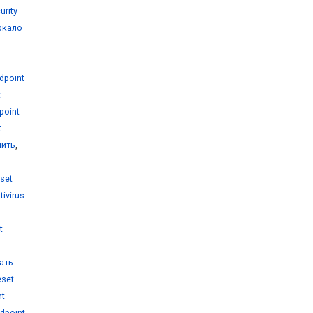
urity
еркало
dpoint
t
point
t
пить
,
set
tivirus
t
чать
eset
nt
dpoint