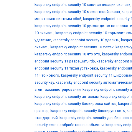
kaspersky endpoint security 10 ключ активации скачать
kaspersky endpoint security 10 межсетевой экран
,
kaspe
мониторинг системы сбой
,
kaspersky endpoint security
kaspersky endpoint security 10 руководство пользоват
10 скачать
,
kaspersky endpoint security 10 тормозит к
удаление
,
kaspersky endpoint security 10 удалить
,
kasper
скачать
,
kaspersky endpoint security 10 фстэк
,
kaspersky
kaspersky endpoint security 10 что это
,
kaspersky endpoin
endpoint security 11 разрешить rdp
,
kaspersky endpoint 
endpoint security 11 тихая установка
,
kaspersky endpoint
11 что нового
,
kaspersky endpoint security 11 шифрова
security key
,
kaspersky endpoint security автоматическ
агент администрирования
,
kaspersky endpoint security
kaspersky endpoint security антиспам
,
kaspersky endpoi
kaspersky endpoint security блокировка сайтов
,
kaspers
принтер
,
kaspersky endpoint security блокирует сеть
,
ka
стандартный
,
kaspersky endpoint security для бизнеса
security есть необработанные объекты
,
kaspersky endp
купить минск
,
kaspersky endpoint security лицензионн