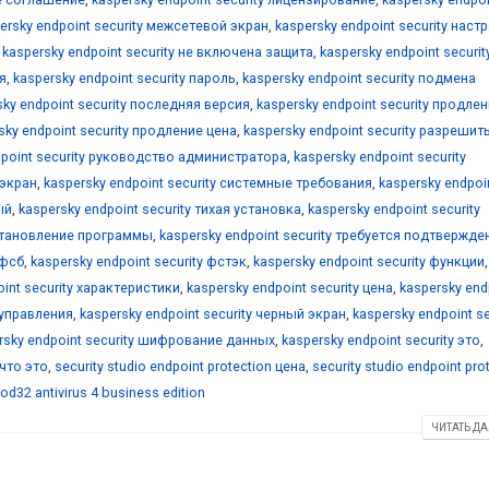
ersky endpoint security межсетевой экран
,
kaspersky endpoint security наст
,
kaspersky endpoint security не включена защита
,
kaspersky endpoint securit
я
,
kaspersky endpoint security пароль
,
kaspersky endpoint security подмена
sky endpoint security последняя версия
,
kaspersky endpoint security продле
sky endpoint security продление цена
,
kaspersky endpoint security разрешить
dpoint security руководство администратора
,
kaspersky endpoint security
 экран
,
kaspersky endpoint security системные требования
,
kaspersky endpoi
ый
,
kaspersky endpoint security тихая установка
,
kaspersky endpoint security
сстановление программы
,
kaspersky endpoint security требуется подтвержде
 фсб
,
kaspersky endpoint security фстэк
,
kaspersky endpoint security функции
,
oint security характеристики
,
kaspersky endpoint security цена
,
kaspersky end
р управления
,
kaspersky endpoint security черный экран
,
kaspersky endpoint se
rsky endpoint security шифрование данных
,
kaspersky endpoint security это
,
 что это
,
security studio endpoint protection цена
,
security studio endpoint pro
od32 antivirus 4 business edition
ЧИТАТЬ ДА