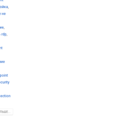
ройка
,
y не
ние
,
 rdp
,
nt
ние
point
curity
tection
ЛЬШЕ...