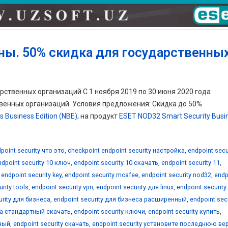
ны. 50% скидка для государственны
рственных организаций С 1 ноября 2019 по 30 июня 2020 года
венных организаций. Условия предложения: Скидка до 50%
 Business Edition (NBE)
; на продукт
ESET NOD32 Smart Security Busi
point security что это
,
checkpoint endpoint security настройка
,
endpoint secu
ndpoint security 10 ключ
,
endpoint security 10 скачать
,
endpoint security 11
,
,
endpoint security key
,
endpoint security mcafee
,
endpoint security nod32
,
endp
rity tools
,
endpoint security vpn
,
endpoint security для linux
,
endpoint security
urity для бизнеса
,
endpoint security для бизнеса расширенный
,
endpoint secu
еса стандартный скачать
,
endpoint security ключи
,
endpoint security купить
,
нный
,
endpoint security скачать
,
endpoint security установите последнюю в