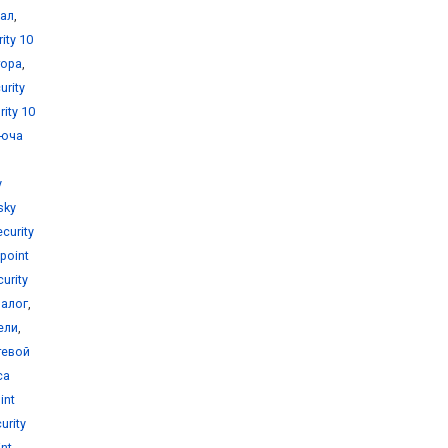
уал
,
ity 10
тора
,
urity
ity 10
люча
y
sky
curity
point
urity
налог
,
ели
,
тевой
са
int
urity
nt