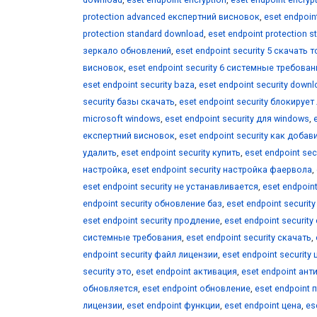
protection advanced експертний висновок
,
eset endpoin
protection standard download
,
eset endpoint protection s
зеркало обновлений
,
eset endpoint security 5 скачать
висновок
,
eset endpoint security 6 системные требован
eset endpoint security baza
,
eset endpoint security down
security базы скачать
,
eset endpoint security блокируе
microsoft windows
,
eset endpoint security для windows
,
експертний висновок
,
eset endpoint security как доба
удалить
,
eset endpoint security купить
,
eset endpoint sec
настройка
,
eset endpoint security настройка фаервола
,
eset endpoint security не устанавливается
,
eset endpoin
endpoint security обновление баз
,
eset endpoint securi
eset endpoint security продление
,
eset endpoint securit
системные требования
,
eset endpoint security скачать
,
endpoint security файл лицензии
,
eset endpoint security 
security это
,
eset endpoint активация
,
eset endpoint ант
обновляется
,
eset endpoint обновление
,
eset endpoint 
лицензии
,
eset endpoint функции
,
eset endpoint цена
,
es