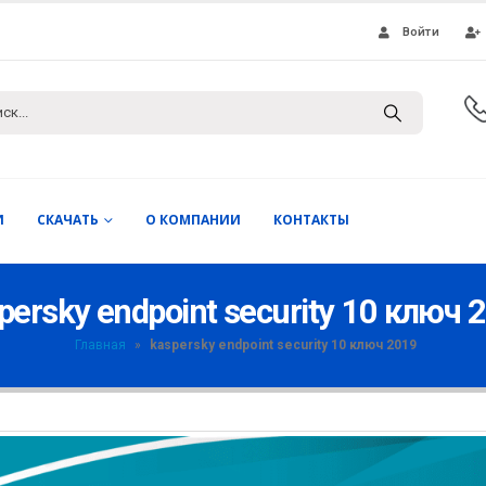
Войти
И
СКАЧАТЬ
О КОМПАНИИ
КОНТАКТЫ
persky endpoint security 10 ключ 
Главная
»
kaspersky endpoint security 10 ключ 2019