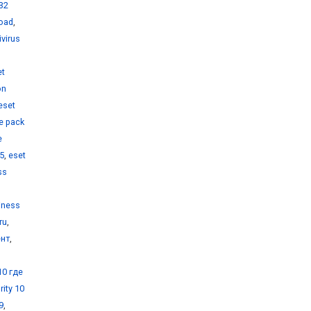
32
load
,
ivirus
et
on
eset
e pack
e
 5
,
eset
ss
iness
ru
,
ент
,
10 где
ity 10
9
,