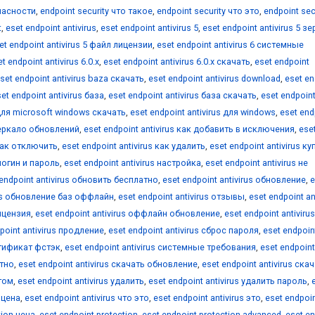
пасности
,
endpoint security что такое
,
endpoint security что это
,
endpoint sec
t
,
eset endpoint antivirus
,
eset endpoint antivirus 5
,
eset endpoint antivirus 5 з
et endpoint antivirus 5 файл лицензии
,
eset endpoint antivirus 6 системные
t endpoint antivirus 6.0.х
,
eset endpoint antivirus 6.0.х скачать
,
eset endpoint
set endpoint antivirus baza скачать
,
eset endpoint antivirus download
,
eset en
et endpoint antivirus база
,
eset endpoint antivirus база скачать
,
eset endpoin
 для microsoft windows скачать
,
eset endpoint antivirus для windows
,
eset end
 зеркало обновлений
,
eset endpoint antivirus как добавить в исключения
,
ese
 как отключить
,
eset endpoint antivirus как удалить
,
eset endpoint antivirus ку
 логин и пароль
,
eset endpoint antivirus настройка
,
eset endpoint antivirus не
 endpoint antivirus обновить бесплатно
,
eset endpoint antivirus обновление
,
e
rus обновление баз оффлайн
,
eset endpoint antivirus отзывы
,
eset endpoint an
лицензия
,
eset endpoint antivirus оффлайн обновление
,
eset endpoint antivirus
point antivirus продление
,
eset endpoint antivirus сброс пароля
,
eset endpoin
ертификат фстэк
,
eset endpoint antivirus системные требования
,
eset endpoint
атно
,
eset endpoint antivirus скачать обновление
,
eset endpoint antivirus ска
нтом
,
eset endpoint antivirus удалить
,
eset endpoint antivirus удалить пароль
,
s цена
,
eset endpoint antivirus что это
,
eset endpoint antivirus это
,
eset endpoi
tion цена
,
eset endpoint protection
,
eset endpoint protection advanced
,
eset en