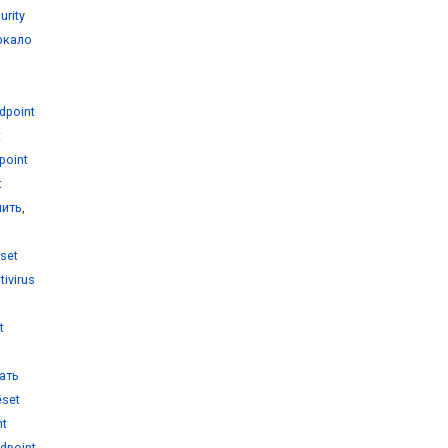
urity
еркало
dpoint
t
point
t
пить
,
set
tivirus
t
чать
eset
nt
dpoint