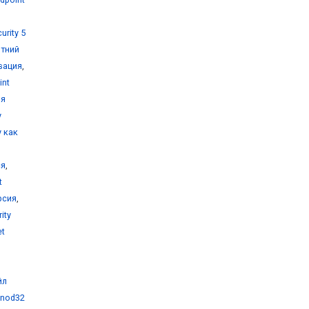
urity 5
ртний
ивация
,
int
ля
y
y как
ся
,
t
рсия
,
ity
et
йл
 nod32