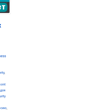
х
ness
rity
,
oint
 для
rity
ерсию
,