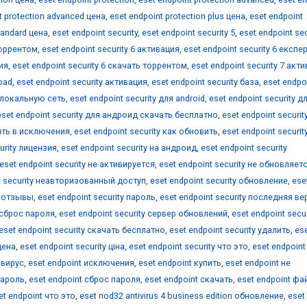
t protection advanced цена
,
eset endpoint protection plus цена
,
eset endpoint
tandard цена
,
eset endpoint security
,
eset endpoint security 5
,
eset endpoint sec
 торрентом
,
eset endpoint security 6 активация
,
eset endpoint security 6 експе
ия
,
eset endpoint security 6 скачать торрентом
,
eset endpoint security 7 акт
load
,
eset endpoint security активация
,
eset endpoint security база
,
eset endpo
т локальную сеть
,
eset endpoint security для android
,
eset endpoint security д
eset endpoint security для андроид скачать бесплатно
,
eset endpoint securit
вить в исключения
,
eset endpoint security как обновить
,
eset endpoint securit
urity лицензия
,
eset endpoint security на андроид
,
eset endpoint security
eset endpoint security не активируется
,
eset endpoint security не обновляет
t security неавторизованный доступ
,
eset endpoint security обновление
,
ese
ty отзывы
,
eset endpoint security пароль
,
eset endpoint security последняя ве
y сброс пароля
,
eset endpoint security сервер обновлений
,
eset endpoint secur
eset endpoint security скачать бесплатно
,
eset endpoint security удалить
,
es
цена
,
eset endpoint security ціна
,
eset endpoint security что это
,
eset endpoint
ивирус
,
eset endpoint исключения
,
eset endpoint купить
,
eset endpoint не
пароль
,
eset endpoint сброс пароля
,
eset endpoint скачать
,
eset endpoint фа
et endpoint что это
,
eset nod32 antivirus 4 business edition обновление
,
eset