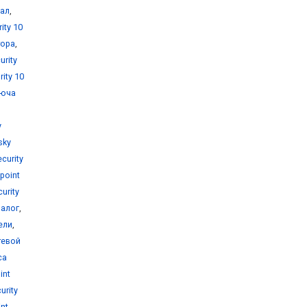
уал
,
ity 10
тора
,
urity
ity 10
люча
y
sky
curity
point
urity
налог
,
ели
,
тевой
са
int
urity
nt