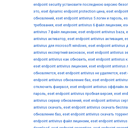
endpoint security установите последнюю версию безо
это
,
eset dynamic endpoint protection цена
,
eset endpoin
обновлений
,
eset endpoint antivirus 5 логин и пароль
,
es
требования
,
eset endpoint antivirus 6 файл лицензии
,
ese
antivirus 7 файл лицензии
,
eset endpoint antivirus baza
,
e
antivirus активатор
,
eset endpoint antivirus активация
,
es
antivirus для microsoft windows
,
eset endpoint antivirus
antivirus експертний висновок
,
eset endpoint antivirus
endpoint antivirus как обновить
,
eset endpoint antivirus
eset endpoint antivirus лицензия
,
eset endpoint antivirus
обновляется
,
eset endpoint antivirus не удаляется
,
eset
endpoint antivirus обновление баз
,
eset endpoint antivi
отключить фаервол
,
eset endpoint antivirus оффлайн 
пароль
,
eset endpoint antivirus пробная версия
,
eset end
antivirus сервер обновлений
,
eset endpoint antivirus с
antivirus скачать
,
eset endpoint antivirus скачать беспл
обновление баз
,
eset endpoint antivirus скачать торре
endpoint antivirus файл лицензии
,
eset endpoint antiviru
download
,
eset endpoint encryption
,
eset endpoint encryp