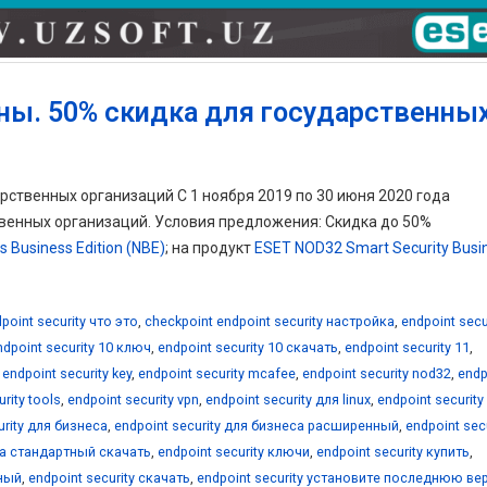
ны. 50% скидка для государственны
рственных организаций С 1 ноября 2019 по 30 июня 2020 года
венных организаций. Условия предложения: Скидка до 50%
 Business Edition (NBE)
; на продукт
ESET NOD32 Smart Security Busi
point security что это
,
checkpoint endpoint security настройка
,
endpoint secu
ndpoint security 10 ключ
,
endpoint security 10 скачать
,
endpoint security 11
,
,
endpoint security key
,
endpoint security mcafee
,
endpoint security nod32
,
endp
rity tools
,
endpoint security vpn
,
endpoint security для linux
,
endpoint security
urity для бизнеса
,
endpoint security для бизнеса расширенный
,
endpoint secu
еса стандартный скачать
,
endpoint security ключи
,
endpoint security купить
,
нный
,
endpoint security скачать
,
endpoint security установите последнюю в