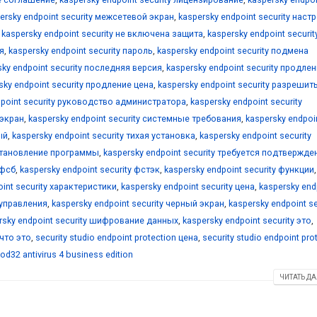
ersky endpoint security межсетевой экран
,
kaspersky endpoint security наст
,
kaspersky endpoint security не включена защита
,
kaspersky endpoint securit
я
,
kaspersky endpoint security пароль
,
kaspersky endpoint security подмена
sky endpoint security последняя версия
,
kaspersky endpoint security продле
sky endpoint security продление цена
,
kaspersky endpoint security разрешить
dpoint security руководство администратора
,
kaspersky endpoint security
 экран
,
kaspersky endpoint security системные требования
,
kaspersky endpoi
ый
,
kaspersky endpoint security тихая установка
,
kaspersky endpoint security
сстановление программы
,
kaspersky endpoint security требуется подтвержде
 фсб
,
kaspersky endpoint security фстэк
,
kaspersky endpoint security функции
,
oint security характеристики
,
kaspersky endpoint security цена
,
kaspersky end
р управления
,
kaspersky endpoint security черный экран
,
kaspersky endpoint se
rsky endpoint security шифрование данных
,
kaspersky endpoint security это
,
 что это
,
security studio endpoint protection цена
,
security studio endpoint pro
od32 antivirus 4 business edition
ЧИТАТЬ ДА