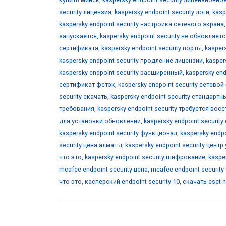
security лицензия
,
kaspersky endpoint security логи
,
kasp
kaspersky endpoint security настройка сетевого экрана
запускается
,
kaspersky endpoint security не обновляетс
сертификата
,
kaspersky endpoint security порты
,
kasper
kaspersky endpoint security продление лицензии
,
kasper
kaspersky endpoint security расширенный
,
kaspersky en
сертификат фстэк
,
kaspersky endpoint security сетевой
security скачать
,
kaspersky endpoint security стандартн
требования
,
kaspersky endpoint security требуется во
для установки обновлений
,
kaspersky endpoint security
kaspersky endpoint security функционал
,
kaspersky endp
security цена алматы
,
kaspersky endpoint security цент
что это
,
kaspersky endpoint security шифрование
,
kaspe
mcafee endpoint security цена
,
mcafee endpoint security
что это
,
касперский endpoint security 10
,
скачать eset n