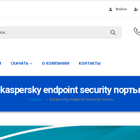
Войти
И
СКАЧАТЬ
О КОМПАНИИ
КОНТАКТЫ
kaspersky endpoint security порты
Главная
»
kaspersky endpoint security порты