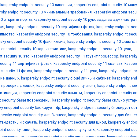
,
kaspersky endpoint security 10 лицензия
,
kaspersky endpoint security 10 ман
rsky endpoint security 10 минимальные требования
,
kaspersky endpoint secur
 10 открыть порты
,
kaspersky endpoint security 10 руководство администра
еля
,
kaspersky endpoint security 10 сертификат фстэк
,
kaspersky endpoint sec
омпьютер
,
kaspersky endpoint security 10 требования
,
kaspersky endpoint secur
sky endpoint security 10 файл ключа
,
kaspersky endpoint security 10 файл к
 endpoint security 10 характеристики
,
kaspersky endpoint security 10 цена
,
t security 10 это
,
kaspersky endpoint security 11 грузит процессор
,
kaspersk
security 11 сертификат фстэк
,
kaspersky endpoint security 11 скачать
,
kasper
 security 11 фстэк
,
kaspersky endpoint security 11 цена
,
kaspersky endpoint se
ние данных
,
kaspersky endpoint security cloud личный кабинет
,
kaspersky end
ая проверка флешек
,
kaspersky endpoint security агент
,
kaspersky endpoint sec
 активация
,
kaspersky endpoint security алматы
,
kaspersky endpoint security а
nt security базы повреждены
,
kaspersky endpoint security базы сильно устар
ky endpoint security блокирует rdp
,
kaspersky endpoint security блокирует се
spersky endpoint security для бизнеса
,
kaspersky endpoint security для бизне
 стандартный скачать
,
kaspersky endpoint security для школ
,
kaspersky endpo
oint security ключ
,
kaspersky endpoint security купить
,
kaspersky endpoint sec
ое соглашение
,
kaspersky endpoint security лицензирование
,
kaspersky endpoi