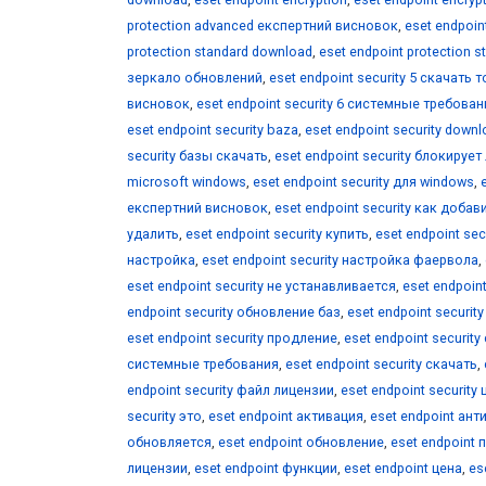
protection advanced експертний висновок
,
eset endpoin
protection standard download
,
eset endpoint protection s
зеркало обновлений
,
eset endpoint security 5 скачать
висновок
,
eset endpoint security 6 системные требован
eset endpoint security baza
,
eset endpoint security down
security базы скачать
,
eset endpoint security блокируе
microsoft windows
,
eset endpoint security для windows
,
експертний висновок
,
eset endpoint security как доба
удалить
,
eset endpoint security купить
,
eset endpoint sec
настройка
,
eset endpoint security настройка фаервола
,
eset endpoint security не устанавливается
,
eset endpoin
endpoint security обновление баз
,
eset endpoint securi
eset endpoint security продление
,
eset endpoint securit
системные требования
,
eset endpoint security скачать
,
endpoint security файл лицензии
,
eset endpoint security 
security это
,
eset endpoint активация
,
eset endpoint ант
обновляется
,
eset endpoint обновление
,
eset endpoint 
лицензии
,
eset endpoint функции
,
eset endpoint цена
,
es