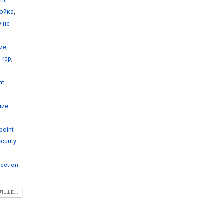
ройка
,
y не
ние
,
 rdp
,
nt
ние
point
curity
tection
ЛЬШЕ...