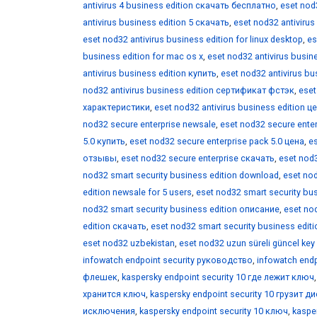
antivirus 4 business edition скачать бесплатно
,
eset nod3
antivirus business edition 5 скачать
,
eset nod32 antivirus
eset nod32 antivirus business edition for linux desktop
,
es
business edition for mac os x
,
eset nod32 antivirus busine
antivirus business edition купить
,
eset nod32 antivirus b
nod32 antivirus business edition сертификат фстэк
,
eset
характеристики
,
eset nod32 antivirus business edition ц
nod32 secure enterprise newsale
,
eset nod32 secure enter
5.0 купить
,
eset nod32 secure enterprise pack 5.0 цена
,
es
отзывы
,
eset nod32 secure enterprise скачать
,
eset nod3
nod32 smart security business edition download
,
eset nod
edition newsale for 5 users
,
eset nod32 smart security bus
nod32 smart security business edition описание
,
eset no
edition скачать
,
eset nod32 smart security business edit
eset nod32 uzbekistan
,
eset nod32 uzun süreli güncel key
infowatch endpoint security руководство
,
infowatch endp
флешек
,
kaspersky endpoint security 10 где лежит ключ
хранится ключ
,
kaspersky endpoint security 10 грузит д
исключения
,
kaspersky endpoint security 10 ключ
,
kaspe