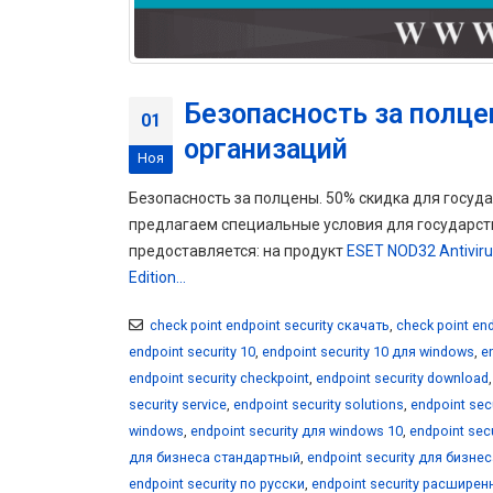
Безопасность за полце
01
организаций
Ноя
Безопасность за полцены. 50% скидка для госуда
предлагаем специальные условия для государст
предоставляется: на продукт
ESET NOD32 Antivirus
Edition...
check point endpoint security скачать
,
check point end
endpoint security 10
,
endpoint security 10 для windows
,
e
endpoint security checkpoint
,
endpoint security download
security service
,
endpoint security solutions
,
endpoint secu
windows
,
endpoint security для windows 10
,
endpoint sec
для бизнеса стандартный
,
endpoint security для бизн
endpoint security по русски
,
endpoint security расшире