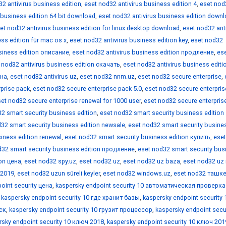
2 antivirus business edition
,
eset nod32 antivirus business edition 4
,
eset nod
 business edition 64 bit download
,
eset nod32 antivirus business edition down
et nod32 antivirus business edition for linux desktop download
,
eset nod32 ant
ss edition für mac os x
,
eset nod32 antivirus business edition key
,
eset nod32
usiness edition описание
,
eset nod32 antivirus business edition продление
,
es
 nod32 antivirus business edition скачать
,
eset nod32 antivirus business editi
ена
,
eset nod32 antivirus uz
,
eset nod32 nnm.uz
,
eset nod32 secure enterprise
,
prise pack
,
eset nod32 secure enterprise pack 5.0
,
eset nod32 secure enterpris
et nod32 secure enterprise renewal for 1000 user
,
eset nod32 secure enterpris
2 smart security business edition
,
eset nod32 smart security business edition
32 smart security business edition newsale
,
eset nod32 smart security busine
iness edition renewal
,
eset nod32 smart security business edition купить
,
eset
d32 smart security business edition продление
,
eset nod32 smart security bus
ion цена
,
eset nod32 spy.uz
,
eset nod32 uz
,
eset nod32 uz baza
,
eset nod32 uz 
 2019
,
eset nod32 uzun süreli keyler
,
eset nod32 windows.uz
,
eset nod32 ташк
oint security цена
,
kaspersky endpoint security 10 автоматическая проверка
,
kaspersky endpoint security 10 где хранит базы
,
kaspersky endpoint security 
иск
,
kaspersky endpoint security 10 грузит процессор
,
kaspersky endpoint secur
rsky endpoint security 10 ключ 2018
,
kaspersky endpoint security 10 ключ 201