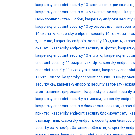
kaspersky endpoint security 10 ключ активации скачать
kaspersky endpoint security 10 межсетевой экран
,
kaspe
мониторинг системы сбой
,
kaspersky endpoint security
kaspersky endpoint security 10 руководство пользоват
10 скачать
,
kaspersky endpoint security 10 тормозит к
удаление
,
kaspersky endpoint security 10 удалить
,
kasper
скачать
,
kaspersky endpoint security 10 фстэк
,
kaspersky
kaspersky endpoint security 10 что это
,
kaspersky endpoin
endpoint security 11 разрешить rdp
,
kaspersky endpoint 
endpoint security 11 тихая установка
,
kaspersky endpoint
11 что нового
,
kaspersky endpoint security 11 шифрова
security key
,
kaspersky endpoint security автоматическ
агент администрирования
,
kaspersky endpoint security
kaspersky endpoint security антиспам
,
kaspersky endpoi
kaspersky endpoint security блокировка сайтов
,
kaspers
принтер
,
kaspersky endpoint security блокирует сеть
,
ka
стандартный
,
kaspersky endpoint security для бизнеса
security есть необработанные объекты
,
kaspersky endp
купить минск
,
kaspersky endpoint security лицензионн