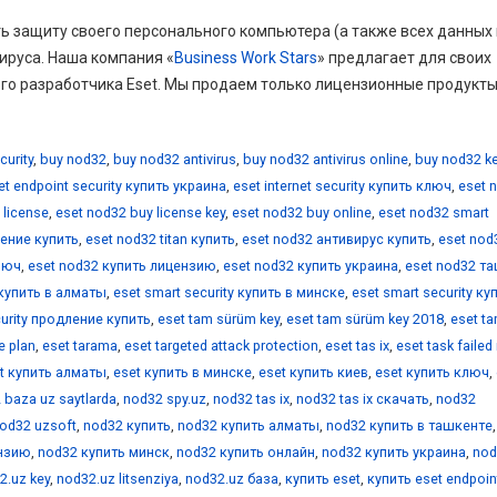
ь защиту своего персонального компьютера (а также всех данных
ируса. Наша компания «
Business Work Stars
» предлагает для своих
го разработчика Eset. Мы продаем только лицензионные продукты
curity
,
buy nod32
,
buy nod32 antivirus
,
buy nod32 antivirus online
,
buy nod32 k
et endpoint security купить украина
,
eset internet security купить ключ
,
eset 
 license
,
eset nod32 buy license key
,
eset nod32 buy online
,
eset nod32 smart
ление купить
,
eset nod32 titan купить
,
eset nod32 антивирус купить
,
eset nod
люч
,
eset nod32 купить лицензию
,
eset nod32 купить украина
,
eset nod32 т
 купить в алматы
,
eset smart security купить в минске
,
eset smart security ку
curity продление купить
,
eset tam sürüm key
,
eset tam sürüm key 2018
,
eset t
e plan
,
eset tarama
,
eset targeted attack protection
,
eset tas ix
,
eset task failed 
t купить алматы
,
eset купить в минске
,
eset купить киев
,
eset купить ключ
,
 baza uz saytlarda
,
nod32 spy.uz
,
nod32 tas ix
,
nod32 tas ix скачать
,
nod32
od32 uzsoft
,
nod32 купить
,
nod32 купить алматы
,
nod32 купить в ташкенте
ензию
,
nod32 купить минск
,
nod32 купить онлайн
,
nod32 купить украина
,
nod
2.uz key
,
nod32.uz litsenziya
,
nod32.uz база
,
купить eset
,
купить eset endpoin