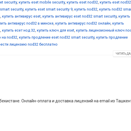
et security
,
купить eset mobile security
,
купить eset nod32
,
купить eset nod32
smart security
,
купить eset smart security 9
,
купить nod32
,
купить nod32 smar
е
,
купить антивирус eset
,
купить антивирус eset nod32 smart security
,
купить
пить антивирус nod32 в минске
,
купить антивирус nod32 онлайн
,
купить
2
,
купить есет нод 32
,
купить ключ для eset
,
купить лицензионный ключ no
 на nod32
,
купить продление eset nod32 smart security
,
купить продление
ести лицензию nod32 бесплатно
ЧИТАТЬ ДА
екистане. Онлайн-оплата и доставка лицензий на email из Ташкен