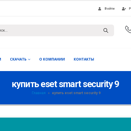
Войти
Р
И
СКАЧАТЬ
О КОМПАНИИ
КОНТАКТЫ
купить eset smart security 9
Главная
»
купить eset smart security 9