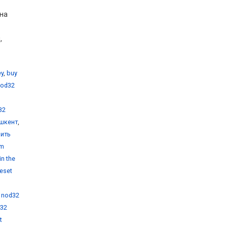
 на
,
ey
,
buy
nod32
32
ашкент
,
пить
am
in the
eset
,
nod32
32
t