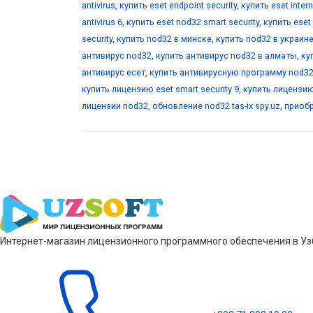
antivirus
,
купить eset endpoint security
,
купить eset intern
antivirus 6
,
купить eset nod32 smart security
,
купить eset 
security
,
купить nod32 в минске
,
купить nod32 в украин
антивирус nod32
,
купить антивирус nod32 в алматы
,
ку
антивирус есет
,
купить антивирусную программу nod3
купить лицензию eset smart security 9
,
купить лицензию
лицензии nod32
,
обновление nod32 tas-ix spy.uz
,
приобр
Интернет-магазин лицензионного программного обеспечения в Узб