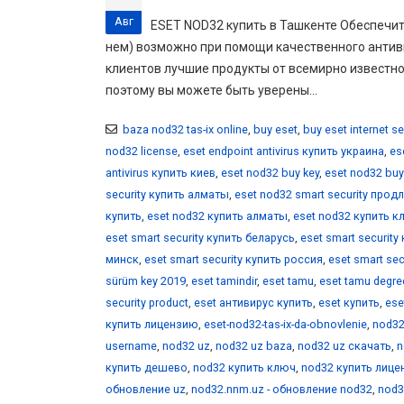
Авг
ESET NOD32 купить в Ташкенте Обеспечит
нем) возможно при помощи качественного антив
клиентов лучшие продукты от всемирно известно
поэтому вы можете быть уверены...
baza nod32 tas-ix online
,
buy eset
,
buy eset internet se
nod32 license
,
eset endpoint antivirus купить украина
,
es
antivirus купить киев
,
eset nod32 buy key
,
eset nod32 buy
security купить алматы
,
eset nod32 smart security прод
купить
,
eset nod32 купить алматы
,
eset nod32 купить к
eset smart security купить беларусь
,
eset smart security
минск
,
eset smart security купить россия
,
eset smart se
sürüm key 2019
,
eset tamindir
,
eset tamu
,
eset tamu degre
security product
,
eset антивирус купить
,
eset купить
,
ese
купить лицензию
,
eset-nod32-tas-ix-da-obnovlenie
,
nod32
username
,
nod32 uz
,
nod32 uz baza
,
nod32 uz скачать
,
n
купить дешево
,
nod32 купить ключ
,
nod32 купить лиц
обновление uz
,
nod32.nnm.uz - обновление nod32
,
nod3