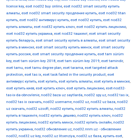
license key
,
eset nod32 buy online
,
eset nod32 smart security купить
алматы
,
eset nod32 smart security продление купить
,
eset nod32 titan
купить
,
eset nod32 антивирус купить
,
eset nod32 купить
,
eset nod32
купить алматы
,
eset nod32 купить ключ
,
eset nod32 купить лицензию
,
eset nod32 купить украина
,
eset nod32 ташкент
,
eset smart security
купить беларусь
,
eset smart security купить в алматы
,
eset smart security
купить в минске
,
eset smart security купить минск
,
eset smart security
купить россия
,
eset smart security продление купить
,
eset tam sürüm
key
,
eset tam sürüm key 2018
,
eset tam sürüm key 2019
,
eset tamindir
,
eset tamu
,
eset tamu degree plan
,
eset tarama
,
eset targeted attack
protection
,
eset tas ix
,
eset task failed in the security product
,
eset
антивирус купить
,
eset купить
,
eset купить алматы
,
eset купить в минске
,
eset купить киев
,
eset купить ключ
,
eset купить лицензию
,
eset-nod32-
tas-ix-da-obnovlenie
,
nod32 baza uz saytlarda
,
nod32 spy.uz
,
nod32 tas ix
,
nod32 tas ix скачать
,
nod32 username
,
nod32 uz
,
nod32 uz baza
,
nod32
uz скачать
,
nod32 uzsoft
,
nod32 купить
,
nod32 купить алматы
,
nod32
купить в ташкенте
,
nod32 купить дешево
,
nod32 купить ключ
,
nod32
купить лицензию
,
nod32 купить минск
,
nod32 купить онлайн
,
nod32
купить украина
,
nod32 обновление uz
,
nod32.nnm.uz - обновление
nod32
,
nod32.uz key
,
nod32.uz litsenziya
,
nod32.uz база
,
купить eset
,