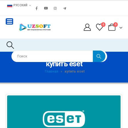
РУССКИЙ
0
0
купить eset
Главная
»
купить eset