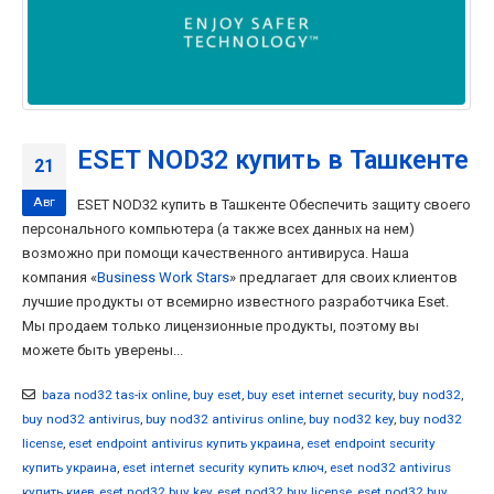
ESET NOD32 купить в Ташкенте
21
Авг
ESET NOD32 купить в Ташкенте Обеспечить защиту своего
персонального компьютера (а также всех данных на нем)
возможно при помощи качественного антивируса. Наша
компания «
Business Work Stars
» предлагает для своих клиентов
лучшие продукты от всемирно известного разработчика Eset.
Мы продаем только лицензионные продукты, поэтому вы
можете быть уверены...
baza nod32 tas-ix online
,
buy eset
,
buy eset internet security
,
buy nod32
,
buy nod32 antivirus
,
buy nod32 antivirus online
,
buy nod32 key
,
buy nod32
license
,
eset endpoint antivirus купить украина
,
eset endpoint security
купить украина
,
eset internet security купить ключ
,
eset nod32 antivirus
купить киев
,
eset nod32 buy key
,
eset nod32 buy license
,
eset nod32 buy