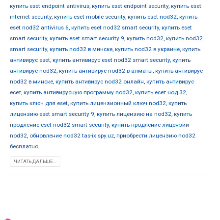
купить eset endpoint antivirus
,
купить eset endpoint security
,
купить eset
internet security
,
купить eset mobile security
,
купить eset nod32
,
купить
eset nod32 antivirus 6
,
купить eset nod32 smart security
,
купить eset
smart security
,
купить eset smart security 9
,
купить nod32
,
купить nod32
smart security
,
купить nod32 в минске
,
купить nod32 в украине
,
купить
антивирус eset
,
купить антивирус eset nod32 smart security
,
купить
антивирус nod32
,
купить антивирус nod32 в алматы
,
купить антивирус
nod32 в минске
,
купить антивирус nod32 онлайн
,
купить антивирус
есет
,
купить антивирусную программу nod32
,
купить есет нод 32
,
купить ключ для eset
,
купить лицензионный ключ nod32
,
купить
лицензию eset smart security 9
,
купить лицензию на nod32
,
купить
продление eset nod32 smart security
,
купить продление лицензии
nod32
,
обновление nod32 tas-ix spy.uz
,
приобрести лицензию nod32
бесплатно
ЧИТАТЬ ДАЛЬШЕ...