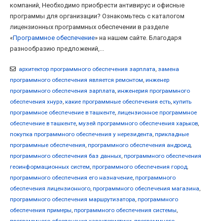
компаний, Необходимо приобрести антивирус и офисные
программы для организации? Ознакомьтесь с каталогом
лицензионных программных обеспечении в разделе
«
Программное обеспечение
» на нашем сайте. Благодаря
разнообразию предложений,...
архитектор программного обеспечения зарплата
,
замена
программного обеспечения является ремонтом
,
инженер
программного обеспечения зарплата
,
инженерия программного
обеспечения хнурэ
,
какие программные обеспечения есть
,
купить
программное обеспечение в ташкенте
,
лицензионное программное
обеспечение в ташкенте
,
музей программного обеспечения харьков
,
покупка программного обеспечения у нерезидента
,
прикладные
программные обеспечения
,
программного обеспечения андроид
,
программного обеспечения баз данных
,
программного обеспечения
геоинформационных систем
,
программного обеспечения город
,
программного обеспечения его назначение
,
программного
обеспечения лицензионного
,
программного обеспечения магазина
,
программного обеспечения маршрутизатора
,
программного
обеспечения примеры
,
программного обеспечения системы
,
программного обеспечения характеристики
,
программного