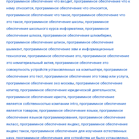
программное обеспечение что входит
,
программное обеспечение что к
нему относится
,
программное обеспечение что относится
,
программное обеспечение что такое
,
программное обеспечение что
это такое
,
программное обеспечение школы
,
программное
обеспечение школьного курса информатики
,
программное
обеспечение шлюза
,
программное обеспечение шлюмберже
,
программное обеспечение шпион
,
программное обеспечение
шымкент
,
программное обеспечение эвм и информационные
технологии
,
программное обеспечение это
,
программное обеспечение
это нематериальный актив
,
программное обеспечение это
совокупность устройств установленных на компьютере
,
программное
обеспечение это тест
,
программное обеспечение это товар или услуга
,
программное обеспечение эхо москвы
,
программное обеспечение
юпитер
,
программное обеспечение юридической деятельности
,
программное обеспечение юриста
,
программное обеспечение
является собственностью компании intro
,
программное обеспечение
является товаром
,
программное обеспечение языки
,
программное
обеспечение языков программирования
,
программное обеспечение
якласс
,
программное обеспечение яндекс
,
программное обеспечение
яндекс такси
,
программное обеспечения для изучения естественных
наук
,
программное обеспечения для устройства не было установлено
,