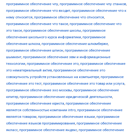
программное обеспечение чпу
,
программное обеспечение чпу станков
,
программное обеспечение что входит
,
программное обеспечение что к
нему относится
,
программное обеспечение что относится
,
программное обеспечение что такое
,
программное обеспечение что
это такое
,
программное обеспечение школы
,
программное
обеспечение школьного курса информатики
,
программное
обеспечение шлюза
,
программное обеспечение шлюмберже
,
программное обеспечение шпион
,
программное обеспечение
шымкент
,
программное обеспечение эвм и информационные
технологии
,
программное обеспечение это
,
программное обеспечение
это нематериальный актив
,
программное обеспечение это
совокупность устройств установленных на компьютере
,
программное
обеспечение это тест
,
программное обеспечение это товар или услуга
,
программное обеспечение эхо москвы
,
программное обеспечение
юпитер
,
программное обеспечение юридической деятельности
,
программное обеспечение юриста
,
программное обеспечение
является собственностью компании intro
,
программное обеспечение
является товаром
,
программное обеспечение языки
,
программное
обеспечение языков программирования
,
программное обеспечение
якласс
,
программное обеспечение яндекс
,
программное обеспечение