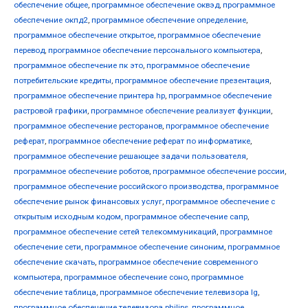
обеспечение общее
,
программное обеспечение оквэд
,
программное
обеспечение окпд2
,
программное обеспечение определение
,
программное обеспечение открытое
,
программное обеспечение
перевод
,
программное обеспечение персонального компьютера
,
программное обеспечение пк это
,
программное обеспечение
потребительские кредиты
,
программное обеспечение презентация
,
программное обеспечение принтера hp
,
программное обеспечение
растровой графики
,
программное обеспечение реализует функции
,
программное обеспечение ресторанов
,
программное обеспечение
реферат
,
программное обеспечение реферат по информатике
,
программное обеспечение решающее задачи пользователя
,
программное обеспечение роботов
,
программное обеспечение россии
,
программное обеспечение российского производства
,
программное
обеспечение рынок финансовых услуг
,
программное обеспечение с
открытым исходным кодом
,
программное обеспечение сапр
,
программное обеспечение сетей телекоммуникаций
,
программное
обеспечение сети
,
программное обеспечение синоним
,
программное
обеспечение скачать
,
программное обеспечение современного
компьютера
,
программное обеспечение соно
,
программное
обеспечение таблица
,
программное обеспечение телевизора lg
,
программное обеспечение телевизора philips
,
программное