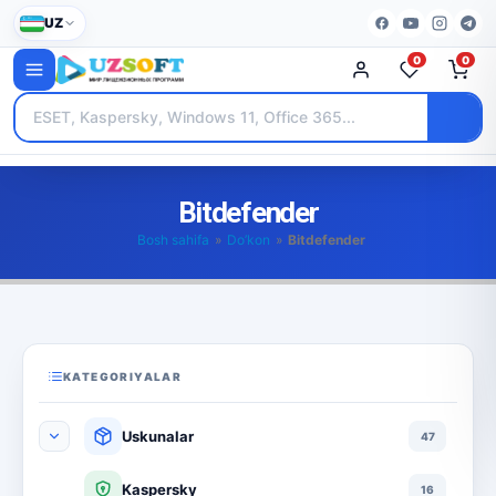
UZ
0
0
Bitdefender
Bosh sahifa
»
Do’kon
»
Bitdefender
KATEGORIYALAR
Uskunalar
47
Kaspersky
16