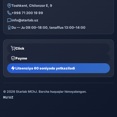
Toshkent, Chilonzor E, 9
+998 71 200 19 99
info@starlab.uz
Du — Ju 09:00–18:00, tanaffus 13:00–14:00
Click
Payme
Litsenziya 60 soniyada yetkaziladi
© 2026 Starlab MChJ. Barcha huquqlar himoyalangan.
RU
/
UZ