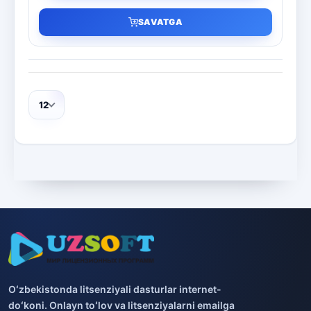
SAVATGA
12
Oʻzbekistonda litsenziyali dasturlar internet-
doʻkoni. Onlayn toʻlov va litsenziyalarni emailga