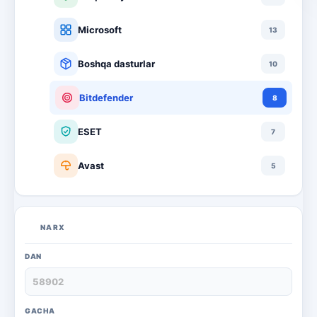
Microsoft
13
Boshqa dasturlar
10
Bitdefender
8
ESET
7
Avast
5
PRO32
4
NARX
Dr.Web
4
DAN
Jivo
3
Onlayn kinoteatr IVI
3
GACHA