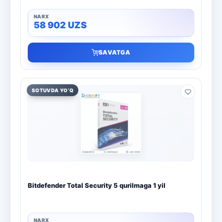
58 902
UZS
SAVATGA
SOTUVDA YO‘Q
Bitdefender Total Security 5 qurilmaga 1 yil