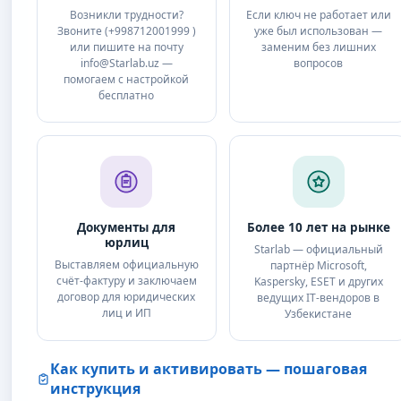
Возникли трудности?
Если ключ не работает или
Звоните (+998712001999 )
уже был использован —
или пишите на почту
заменим без лишних
info@Starlab.uz —
вопросов
помогаем с настройкой
бесплатно
Документы для
Более 10 лет на рынке
юрлиц
Starlab — официальный
Выставляем официальную
партнёр Microsoft,
счёт-фактуру и заключаем
Kaspersky, ESET и других
договор для юридических
ведущих IT‑вендоров в
лиц и ИП
Узбекистане
Как купить и активировать — пошаговая
инструкция