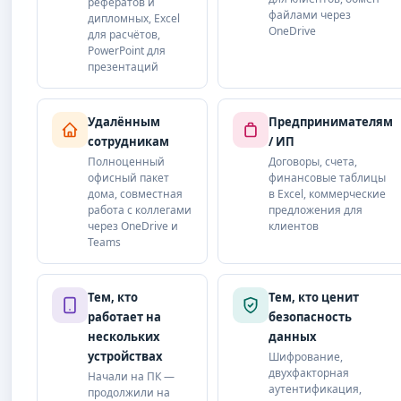
рефератов и
файлами через
дипломных, Excel
OneDrive
для расчётов,
PowerPoint для
презентаций
Удалённым
Предпринимателям
сотрудникам
/ ИП
Полноценный
Договоры, счета,
офисный пакет
финансовые таблицы
дома, совместная
в Excel, коммерческие
работа с коллегами
предложения для
через OneDrive и
клиентов
Teams
Тем, кто
Тем, кто ценит
работает на
безопасность
нескольких
данных
устройствах
Шифрование,
двухфакторная
Начали на ПК —
аутентификация,
продолжили на