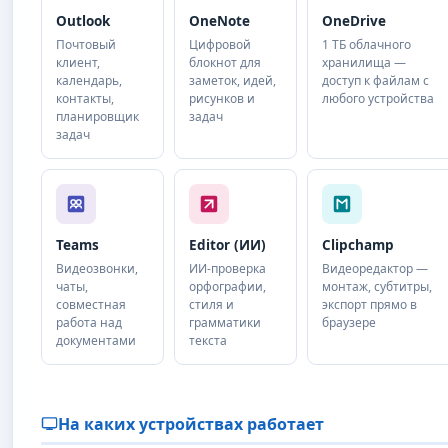
Outlook
OneNote
OneDrive
Почтовый
Цифровой
1 ТБ облачного
клиент,
блокнот для
хранилища —
календарь,
заметок, идей,
доступ к файлам с
контакты,
рисунков и
любого устройства
планировщик
задач
задач
Teams
Editor (ИИ)
Clipchamp
Видеозвонки,
ИИ-проверка
Видеоредактор —
чаты,
орфографии,
монтаж, субтитры,
совместная
стиля и
экспорт прямо в
работа над
грамматики
браузере
документами
текста
На каких устройствах работает