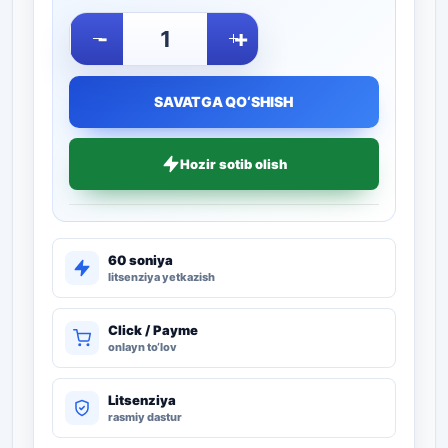
-
+
SAVATGA QO‘SHISH
Hozir sotib olish
60 soniya
litsenziya yetkazish
Click / Payme
onlayn to‘lov
Litsenziya
rasmiy dastur