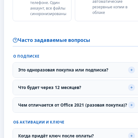
автоматические
телефоне. Один
резервные копии в
аккаунт, все файлы
облаке
синхронизированы
Часто задаваемые вопросы
О ПОДПИСКЕ
Это одноразовая покупка или подписка?
Это подписка на 12 месяцев. По истечении срока
Что будет через 12 месяцев?
приложения Word, Excel и PowerPoint переходят в
режим просмотра — редактировать не получится. Для
Подписка истекает и приложения переходят в режим
Чем отличается от Office 2021 (разовая покупка)?
продолжения работы нужно продлить подписку в
ограниченной функциональности — только просмотр
личном кабинете Microsoft или у нас на сайте uzsoft.uz.
документов. Файлы в OneDrive сохраняются ещё 30
Office 2021 — разовая покупка без обновлений, только
ОБ АКТИВАЦИИ И КЛЮЧЕ
дней, затем хранилище сокращается до 5 ГБ. Продлите
5 ГБ OneDrive, работает на 1 устройстве. Microsoft 365
подписку — и всё продолжит работать без
— живая подписка: постоянные обновления, Copilot AI,
Когда придёт ключ после оплаты?