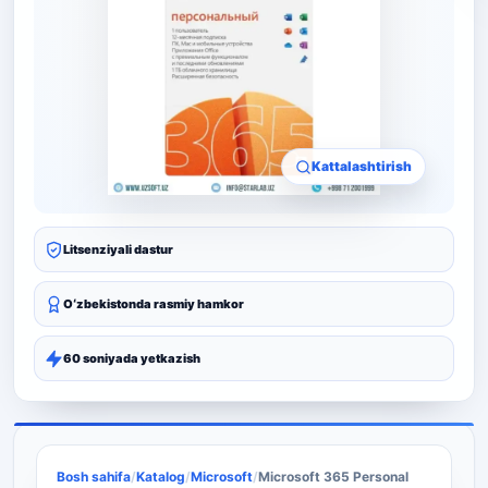
Kattalashtirish
Litsenziyali dastur
Oʻzbekistonda rasmiy hamkor
60 soniyada yetkazish
Bosh sahifa
/
Katalog
/
Microsoft
/
Microsoft 365 Personal