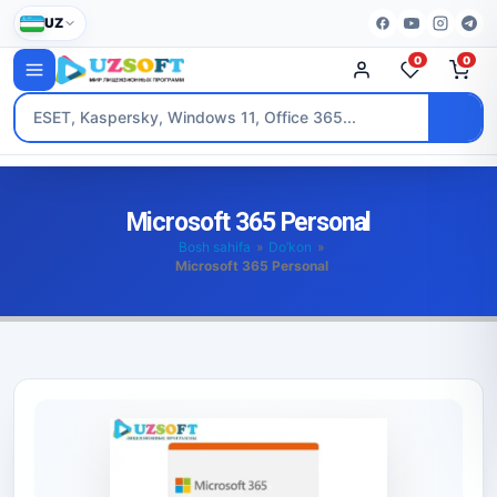
UZ
0
0
Microsoft 365 Personal
Bosh sahifa
»
Do’kon
»
Microsoft 365 Personal