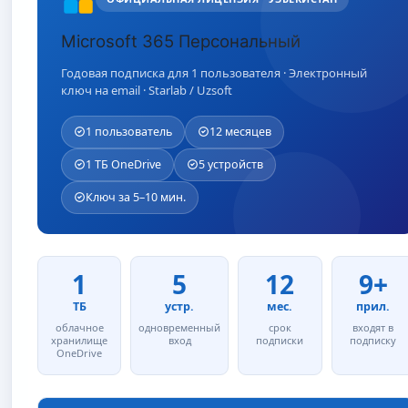
Microsoft 365 Персональный
Годовая подписка для 1 пользователя · Электронный
ключ на email · Starlab / Uzsoft
1 пользователь
12 месяцев
1 ТБ OneDrive
5 устройств
Ключ за 5–10 мин.
1
5
12
9+
ТБ
устр.
мес.
прил.
облачное
одновременный
срок
входят в
хранилище
вход
подписки
подписку
OneDrive