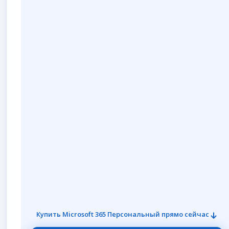
Word, Excel, PowerPoint, Outlook
Exchange + корп. домен
Teams, SharePoint, Bookings
Family Safety
До 300 пользователей
Купить Microsoft 365 Персональный прямо сейчас