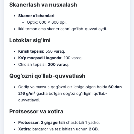
Skanerlash va nusxalash
Skaner o’lchamlari:
Optik: 600 x 600 dpi.
Ikki tomonlama skanerlashni qo’llab-quvvatlaydi.
Lotoklar sig‘imi
Kirish tepsisi:
550 varaq.
Ko’p maqsadli laganda:
100 varaq.
Chiqish tepsisi:
200 varaq
.
Qog’ozni qo’llab-quvvatlash
Oddiy va maxsus qog’ozni o’z ichiga olgan holda
60 dan
216 g/m²
gacha bo’lgan qog’oz og’irligini qo’llab-
quvvatlaydi.
Protsessor va xotira
Protsessor
:
2 gigagertsli
chastotali 1 yadro.
Xotira
: barqaror va tez ishlash uchun
2 GB
.