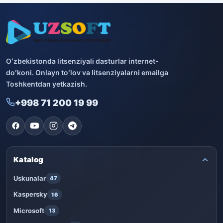
Oʻzbekistonda litsenziyali dasturlar internet-
doʻkoni. Onlayn toʻlov va litsenziyalarni emailga
Toshkentdan yetkazish.
+998 71 200 19 99
Katalog
Uskunalar
47
Kaspersky
16
Microsoft
13