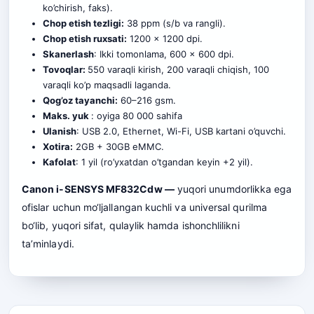
ko’chirish, faks).
Chop etish tezligi:
38 ppm (s/b va rangli).
Chop etish ruxsati:
1200 x 1200 dpi.
Skanerlash
: Ikki tomonlama, 600 x 600 dpi.
Tovoqlar:
550 varaqli kirish, 200 varaqli chiqish, 100
varaqli ko’p maqsadli laganda.
Qog’oz tayanchi:
60–216 gsm.
Maks. yuk
: oyiga 80 000 sahifa
Ulanish
: USB 2.0, Ethernet, Wi-Fi, USB kartani o’quvchi.
Xotira:
2GB + 30GB eMMC.
Kafolat
: 1 yil (ro’yxatdan o’tgandan keyin +2 yil).
Canon i-SENSYS MF832Cdw —
yuqori unumdorlikka ega
ofislar uchun mo‘ljallangan kuchli va universal qurilma
bo‘lib, yuqori sifat, qulaylik hamda ishonchlilikni
ta’minlaydi.