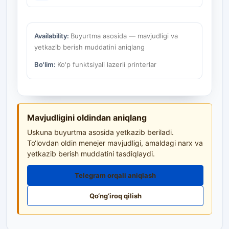
Availability:
Buyurtma asosida — mavjudligi va
yetkazib berish muddatini aniqlang
Bo'lim:
Ko'p funktsiyali lazerli printerlar
Mavjudligini oldindan aniqlang
Uskuna buyurtma asosida yetkazib beriladi.
To‘lovdan oldin menejer mavjudligi, amaldagi narx va
yetkazib berish muddatini tasdiqlaydi.
Telegram orqali aniqlash
Qo‘ng‘iroq qilish