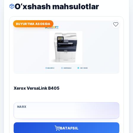
O‘xshash mahsulotlar
BUYURTMA ASOSIDA
Xerox VersaLink B405
BATAFSIL