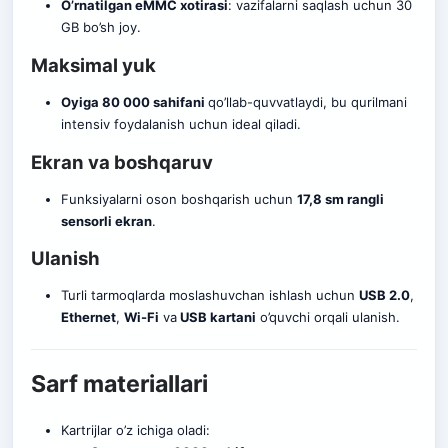
O’rnatilgan eMMC xotirasi
: vazifalarni saqlash uchun 30
GB bo’sh joy.
Maksimal yuk
Oyiga 80 000 sahifani
qo’llab-quvvatlaydi, bu qurilmani
intensiv foydalanish uchun ideal q
i
ladi.
Ekran va boshqaruv
Funksiyalarni oson boshqarish uchun
17,8 sm rangli
sensorli ekran
.
Ulanish
Turli tarmoqlarda moslashuvchan ishlash uchun
USB 2.0
,
Ethernet
,
Wi-Fi
va
USB kartani
o’quvchi orqali ulanish.
Sarf materiallari
Kartrijlar o’z ichiga oladi: