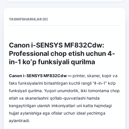
TASNIF
SHARHLAR (0)
Canon i-SENSYS MF832Cdw:
Professional chop etish uchun 4-
in-1 koʻp funksiyali qurilma
Canon i-SENSYS MF832Cdw —
printer, skaner, kopir va
faks funksiyalarini birlashtirgan kuchli rangli “4-in-1” ko‘p
funksiyali qurilma. Yuqori unumdorlik, ikki tomonlama chop
etish va skanerlashni qo‘llab-quvvatlashi hamda
kengaytirilgan ulanish imkoniyatlari uni katta hajmdagi
hujjat aylanishiga ega ofislar uchun ideal yechimga
aylantiradi.