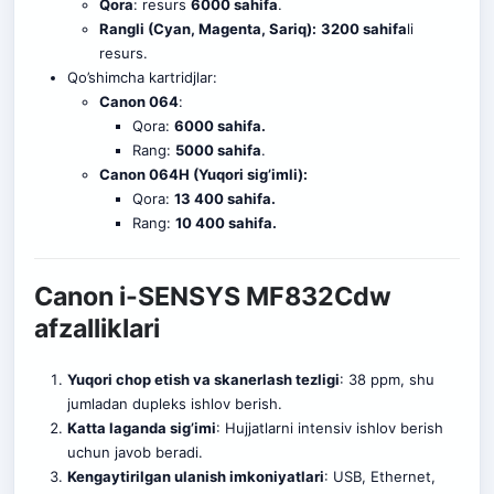
Qora
: resurs
6000 sahifa
.
Rangli (Cyan, Magenta, Sariq):
3200 sahifa
li
resurs.
Qo’shimcha kartridjlar:
Canon 064
:
Qora:
6000 sahifa.
Rang:
5000 sahifa
.
Canon 064H (Yuqori sig’imli):
Qora:
13 400 sahifa.
Rang:
10 400 sahifa.
Canon i-SENSYS MF832Cdw
afzalliklari
Yuqori chop etish va skanerlash tezligi
: 38 ppm, shu
jumladan dupleks ishlov berish.
Katta laganda sig’imi
: Hujjatlarni int
e
nsiv ishlov berish
uchun javob beradi.
Kengaytirilgan ulanish imkoniyatlari
: USB, Ethernet,