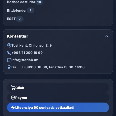
Boshqa dasturlar
10
Bitdefender
8
ESET
7
Kontaktlar
Toshkent, Chilonzor E, 9
+998 71 200 19 99
info@starlab.uz
Du — Ju 09:00–18:00, tanaffus 13:00–14:00
Click
Payme
Litsenziya 60 soniyada yetkaziladi