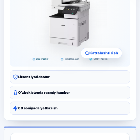
Kattalashtirish
Litsenziyali dastur
Oʻzbekistonda rasmiy hamkor
60 soniyada yetkazish