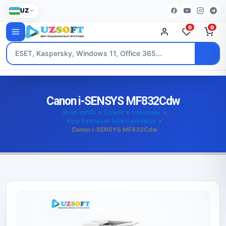
UZ
0
0
Canon i-SENSYS MF832Cdw
Bosh sahifa
»
Do’kon
»
Uskunalar
»
Ko'p funktsiyali lazerli printerlar
»
Canon i-SENSYS MF832Cdw