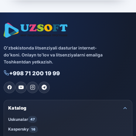
Boshqa dasturlar
10
Bitdefender
8
ESET
7
Avast
5
Oʻzbekistonda litsenziyali dasturlar internet-
doʻkoni. Onlayn toʻlov va litsenziyalarni emailga
PRO32
4
Toshkentdan yetkazish.
+998 71 200 19 99
Dr.Web
4
Jivo
3
Onlayn kinoteatr IVI
3
Katalog
Uskunalar
47
Kaspersky
16