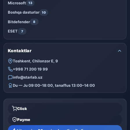
Microsoft
13
Boshqa dasturlar
10
Bitdefender
8
ESET
7
Kontaktlar
Toshkent, Chilonzor E, 9
+998 71 200 19 99
info@starlab.uz
Du — Ju 09:00–18:00, tanaffus 13:00–14:00
Click
Payme