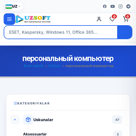
UZ
0
0
персональный компьютер
Bosh sahifa
»
Do’kon
»
персональный компьютер
KATEGORIYALAR
Uskunalar
47
Aksessuarlar
2