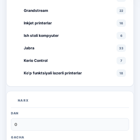
Grandstream
22
Inkjet printerlar
16
Ish stoli kompyuter
6
Jabra
33
Kerio Control
7
Ko'p funktsiyali lazerli printerlar
18
Ko'p funktsiyali rangli lazerli printerlar
10
Lazerli printerlar
16
NARX
Monitorlar
20
DAN
Monobloklar
18
Noutbuklar
71
GACHA