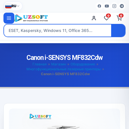
RU
0
0
Canon i-SENSYS MF832Cdw
Главная
»
Магазин
»
Оборудование
»
Многофункциональные лазерные принтеры
»
Canon i-SENSYS MF832Cdw