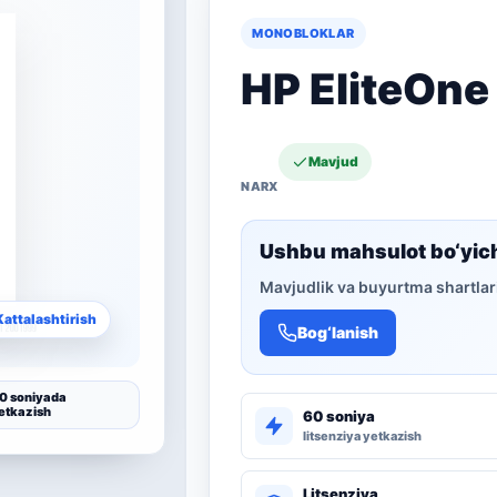
MONOBLOKLAR
HP EliteOne
Mavjud
Ushbu mahsulot bo‘yic
Mavjudlik va buyurtma shartlari
Kattalashtirish
Bog‘lanish
0 soniyada
etkazish
60 soniya
litsenziya yetkazish
Litsenziya