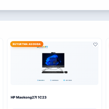
BUYURTMA ASOSIDA
HP Maokong27I 1C23