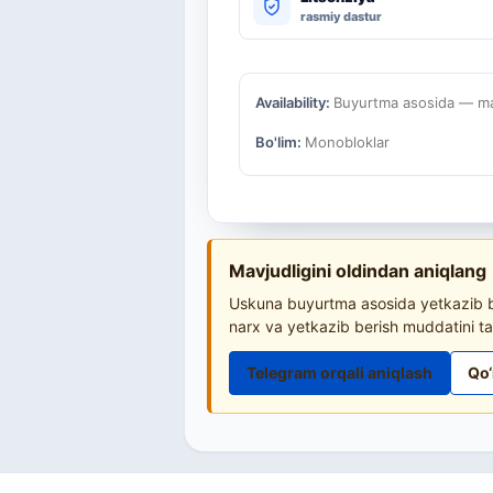
rasmiy dastur
Availability:
Buyurtma asosida — mav
Bo'lim:
Monobloklar
Mavjudligini oldindan aniqlang
Uskuna buyurtma asosida yetkazib be
narx va yetkazib berish muddatini ta
Telegram orqali aniqlash
Qo‘