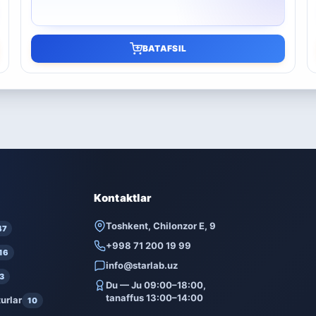
BATAFSIL
Kontaktlar
Toshkent, Chilonzor E, 9
47
+998 71 200 19 99
16
info@starlab.uz
3
Du — Ju 09:00–18:00,
tanaffus 13:00–14:00
urlar
10