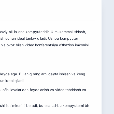
naviy all-in-one kompyuteridir. U mukammal ishlash,
y ish uchun ideal tanlov qiladi. Ushbu kompyuter
vir va ovoz bilan video konferentsiya o’tkazish imkonini
leyga ega. Bu aniq ranglarni qayta ishlash va keng
un ideal qiladi
.
h, ofis ilovalaridan foydalanish va video tahrirlash va
shirish imkonini beradi, bu esa ushbu kompyuterni bir