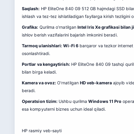
Saqlash:
HP EliteOne 840 G9 512 GB hajmdagi SSD bilan ji
ishlash va tez-tez ishlatiladigan fayllarga kirish tezligini o
Grafika:
Qurilma o’rnatilgan
Intel Iris Xe grafikasi bilan
ishlov berish vazifalarini bajarish imkonini beradi.
Tarmoq ulanishlari:
Wi-Fi 6
barqaror va tezkor internet 
osonlashtiradi.
Portlar va kengaytirish:
HP EliteOne 840 G9 tashqi qurilma
bilan birga keladi.
Kamera va ovoz:
O’rnatilgan
HD veb-kamera
ajoyib vide
beradi.
Operatsion tizim:
Ushbu qurilma
Windows 11 Pro
operat
esa kompyuterni biznes uchun ideal qiladi.
HP
rasmiy veb-sayti