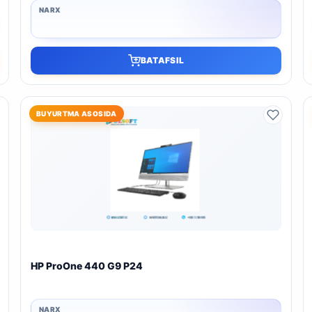
BATAFSIL
BUYURTMA ASOSIDA
HP ProOne 440 G9 P24