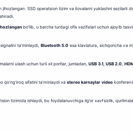
hozlangan. SSD operatsion tizim va ilovalarni yuklashni sezilarli da
shiradi.
 jihozlangan
bo’lib, u barcha turdagi ofis vazifalari uchun ajoyib tasvi
signalini ta’minlaydi,
Bluetooth 5.0
esa klaviatura, sichqoncha va min
larni ulash uchun turli xil portlar, jumladan,
USB 3.1,
USB 2.0
,
HDM
o qo’ng’iroq sifatini ta’minlaydi va
stereo karnaylar video
konferensi
sion tizimida ishlaydi, bu foydalanuvchiga ilg’or xavfsizlik, qurilmal