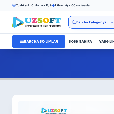
Toshkent, Chilonzor E, 9
Litsenziya 60 soniyada
BARCHA BO‘LIMLAR
BOSH SAHIFA
YANGILI