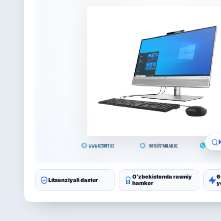
Oʻzbekistonda rasmiy
6
Litsenziyali dastur
hamkor
y