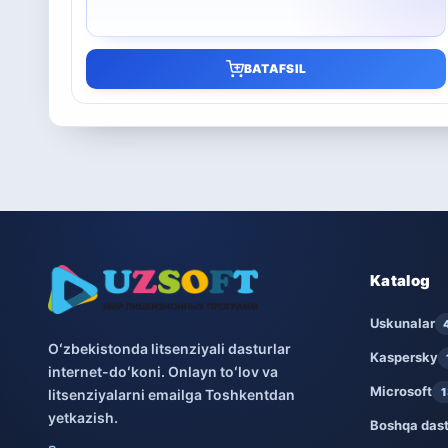
BATAFSIL
Katalog
Uskunalar
Oʻzbekistonda litsenziyali dasturlar
Kaspersky
internet-doʻkoni. Onlayn toʻlov va
Microsoft
1
litsenziyalarni emailga Toshkentdan
yetkazish.
Boshqa dast