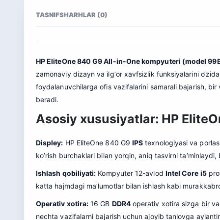
TASNIF
SHARHLAR (0)
HP EliteOne 840 G9 All-in-One kompyuteri (model 9
zamonaviy dizayn va ilg‘or xavfsizlik funksiyalarini o‘zid
foydalanuvchilarga ofis vazifalarini samarali bajarish, bir
beradi.
Asosiy xususiyatlar: HP Elite
Displey:
HP EliteOne 840 G9
IPS
texnologiyasi va porla
ko’rish burchaklari bilan yorqin, aniq tasvirni ta’minlaydi
Ishlash qobiliyati:
Kompyuter 12-avlod
Intel Core i5
prot
katta hajmdagi ma’lumotlar bilan ishlash kabi murakkabro
Operativ xotira:
16 GB
DDR4
operativ xotira sizga bir v
nechta vazifalarni bajarish uchun ajoyib tanlovga aylantir