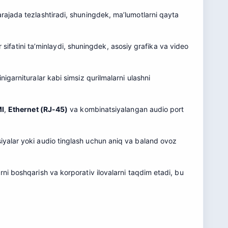
rajada tezlashtiradi, shuningdek, ma’lumotlarni qayta
r sifatini ta’minlaydi, shuningdek, asosiy grafika va video
igarnituralar kabi simsiz qurilmalarni ulashni
I
,
Ethernet (RJ-45)
va kombinatsiyalangan audio port
yalar yoki audio tinglash uchun aniq va baland ovoz
arni boshqarish va korporativ ilovalarni taqdim etadi, bu