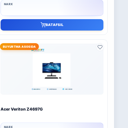
BATAFSIL
BUYURTMA ASOSIDA
Acer Veriton Z4697G