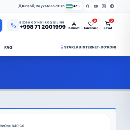
Kirish
Ro‘yxatdan o‘tish
UZ
0
0
BIZGA QO‘NG‘IROQ QILING
+998 71 2001999
Kabinet
Tanlangan
Savat
FAQ
STARLAB INTERNET-DO‘KONI
liteOne 840 G9