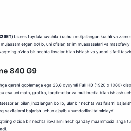
9B29ET)
biznes foydalanuvchilari uchun mo‘ljallangan kuchli va zamo
a mujassam etgan bo‘lib, uni ofislar, ta’lim muassasalari va masofavi
 vaqtning o’zida bir nechta ilovalar bilan ishlash va yuqori sifatli tas
One 840 G9
shga qarshi qoplamaga ega 23,8 dyuymli
Full HD
(1920 x 1080) disp
, bu esa uni matn, grafika, taqdimotlar va multimedia bilan ishlash uch
sessorlari bilan jihozlangan bo’lib, ular bir nechta vazifalarni bajaris
q vazifalarni bajarish uchun ajoyib unumdorlikni ta’minlaydi.
aqtning o’zida bir nechta ilovalarni hech qanday muammosiz ishga tu
adi.