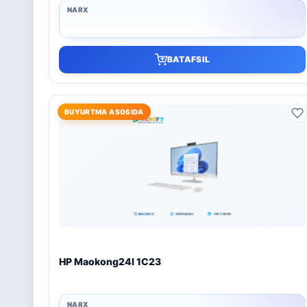
BATAFSIL
BUYURTMA ASOSIDA
HP Maokong24I 1C23