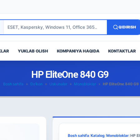
QIDIRISH
KLAR
YUKLAB OLISH
KOMPANIYA HAQIDA
KONTAKTLAR
HP EliteOne 840 G9
Bosh sahifa
»
Do’kon
»
Uskunalar
»
Monobloklar
»
HP EliteOne 840 G9
Bosh sahifa
/
Katalog
/
Monobloklar
/
HP E