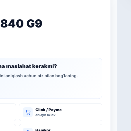
 840 G9
ha maslahat kerakmi?
ni aniqlash uchun biz bilan bog‘laning.
Click / Payme
onlayn to‘lov
Hamkor