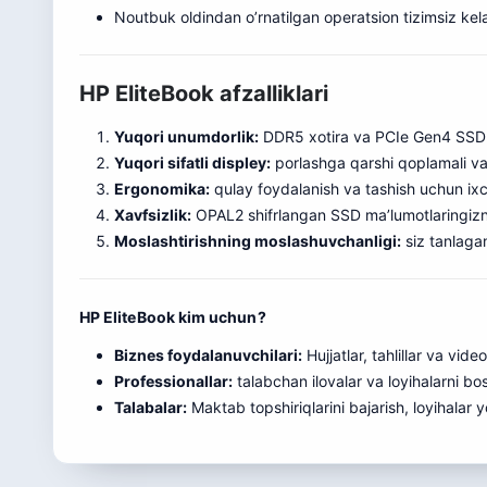
Noutbuk oldindan o’rnatilgan operatsion tizimsiz kela
HP EliteBook afzalliklari
Yuqori unumdorlik:
DDR5 xotira va PCIe Gen4 SSD te
Yuqori sifatli displey:
porlashga qarshi qoplamali va
Ergonomika:
qulay foydalanish va tashish uchun ix
Xavfsizlik:
OPAL2 shifrlangan SSD ma’lumotlaringizni
Moslashtirishning moslashuvchanligi:
siz tanlagan
HP EliteBook kim uchun?
Biznes foydalanuvchilari:
Hujjatlar, tahlillar va vid
Professionallar:
talabchan ilovalar va loyihalarni bo
Talabalar:
Maktab topshiriqlarini bajarish, loyihalar 