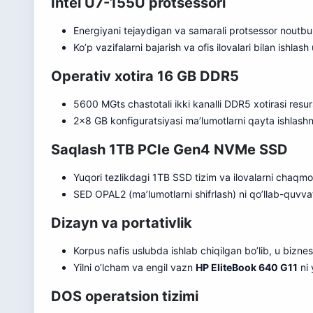
Intel U7-155U protsessori
Energiyani tejaydigan va samarali protsessor noutbuk
Ko’p vazifalarni bajarish va ofis ilovalari bilan ishlas
Operativ xotira 16 GB DDR5
5600 MGts chastotali ikki kanalli DDR5 xotirasi resurs
2×8 GB konfiguratsiyasi ma’lumotlarni qayta ishlashni
Saqlash 1TB PCIe Gen4 NVMe SSD
Yuqori tezlikdagi 1TB SSD tizim va ilovalarni chaqmoq
SED OPAL2 (ma’lumotlarni shifrlash) ni qo’llab-quvvat
Dizayn va portativlik
Korpus nafis uslubda ishlab chiqilgan bo’lib, u biznes
Yilni o’lcham va engil vazn
HP EliteBook 640 G11
ni 
DOS operatsion tizimi