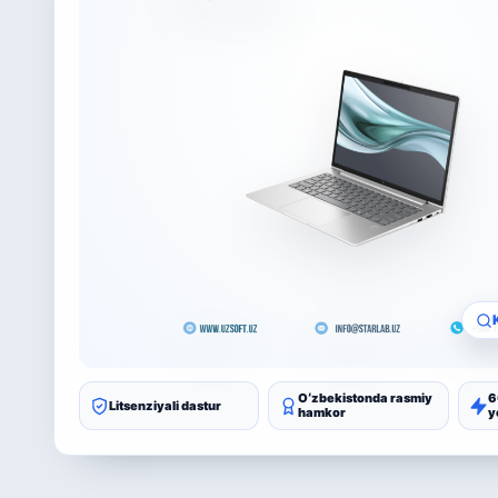
Oʻzbekistonda rasmiy
6
Litsenziyali dastur
hamkor
y