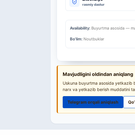
rasmiy dastur
Availability:
Buyurtma asosida — mav
Bo'lim:
Noutbuklar
Mavjudligini oldindan aniqlang
Uskuna buyurtma asosida yetkazib be
narx va yetkazib berish muddatini ta
Telegram orqali aniqlash
Qo‘