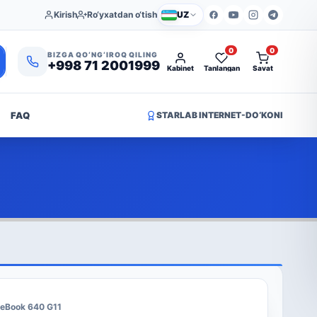
Kirish
Ro‘yxatdan o‘tish
UZ
0
0
BIZGA QO‘NG‘IROQ QILING
+998 71 2001999
Kabinet
Tanlangan
Savat
FAQ
STARLAB INTERNET-DO‘KONI
teBook 640 G11