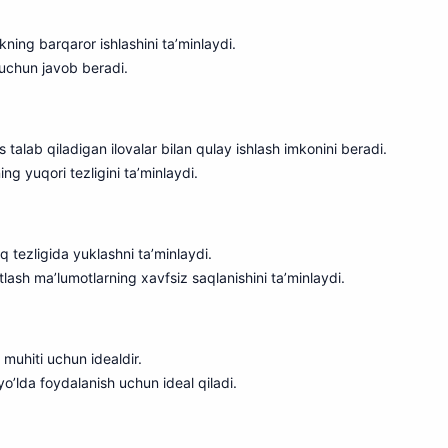
ning barqaror ishlashini ta’minlaydi.
h uchun javob beradi.
 talab qiladigan ilovalar bilan qulay ishlash imkonini beradi.
ng yuqori tezligini ta’minlaydi.
 tezligida yuklashni ta’minl
a
ydi.
lash ma’lumotlarning xavfsiz saqlanishini ta’minlaydi.
 muhiti uchun idealdir.
yo’lda foydalanish uchun ideal qiladi.