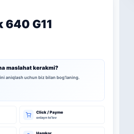
k 640 G11
ha maslahat kerakmi?
ni aniqlash uchun biz bilan bog‘laning.
Click / Payme
onlayn to‘lov
Hamkor