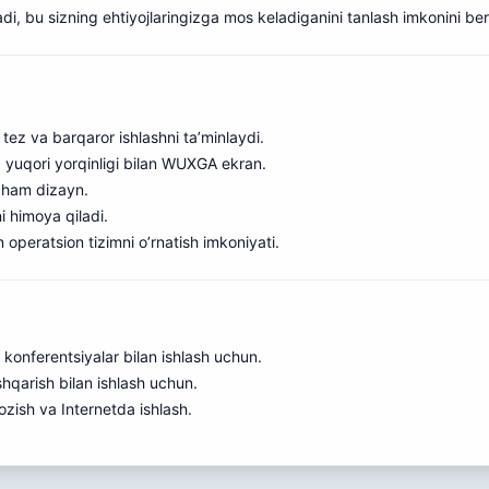
di, bu sizning ehtiyojlaringizga mos keladiganini tanlash imk
o
nini ber
z va barqaror ishlashni ta’minlaydi.
 yuqori yorqinligi bilan WUXGA ekran.
cham dizayn.
 himoya qiladi.
 operatsion tizimni o’rnatish imkoniyati.
eo konferentsiyalar bilan ishlash uchun.
shqarish bilan ishlash uchun.
yozish va Internetda ishlash.