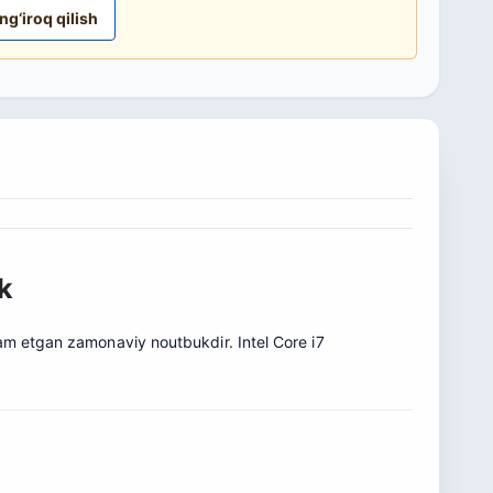
ng‘iroq qilish
k
sam etgan zamonaviy noutbukdir. Intel Core i7