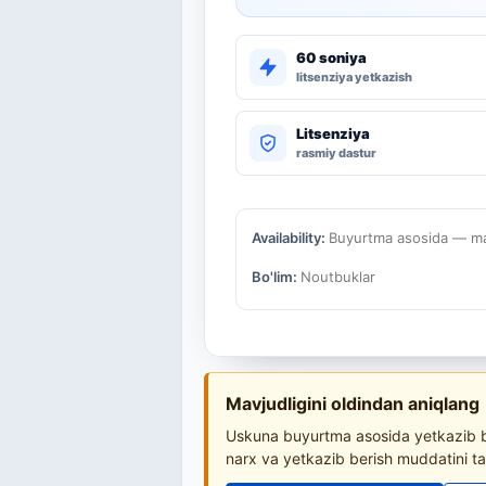
60 soniya
litsenziya yetkazish
Litsenziya
rasmiy dastur
Availability:
Buyurtma asosida — mav
Bo'lim:
Noutbuklar
Mavjudligini oldindan aniqlang
Uskuna buyurtma asosida yetkazib be
narx va yetkazib berish muddatini ta