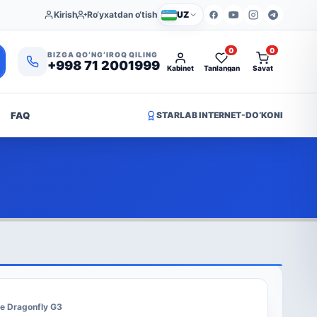
Kirish
Ro‘yxatdan o‘tish
UZ
0
0
BIZGA QO‘NG‘IROQ QILING
+998 71 2001999
Kabinet
Tanlangan
Savat
FAQ
STARLAB INTERNET-DO‘KONI
te Dragonfly G3