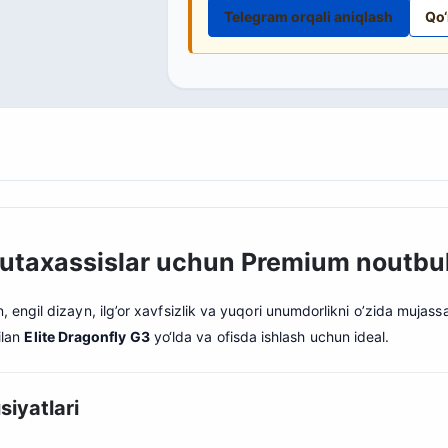
Telegram orqali aniqlash
Qo‘
 mutaxassislar uchun Premium noutbu
engil dizayn, ilg’or xavfsizlik va yuqori unumdorlikni o’zida mujas
ilan
Elite Dragonfly G3
yo‘lda va ofisda ishlash uchun ideal.
siyatlari