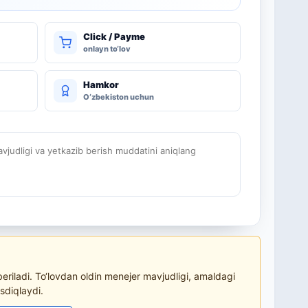
Click / Payme
onlayn to‘lov
Hamkor
O‘zbekiston uchun
judligi va yetkazib berish muddatini aniqlang
riladi. To‘lovdan oldin menejer mavjudligi, amaldagi
sdiqlaydi.