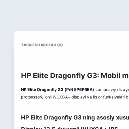
TASNIF
SHARHLAR (0)
HP Elite Dragonfly G3: Mobil
HP Elite Dragonfly G3 (P/N 5P6P6EA)
zamonaviy dizayn, 
protsessori, jonli WUXGA+ displeyi va ilg‘or funksiyalari b
HP Elite Dragonfly G3 ning asosiy xusu