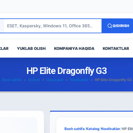
QIDIRISH
KLAR
YUKLAB OLISH
KOMPANIYA HAQIDA
KONTAKTLAR
HP Elite Dragonfly G3
Bosh sahifa
»
Do’kon
»
Uskunalar
»
Noutbuklar
»
HP Elite Dragonfly G3
Bosh sahifa
/
Katalog
/
Noutbuklar
/
HP Eli