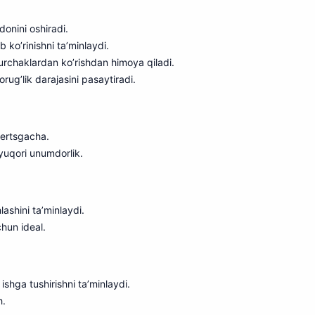
donini oshiradi.
 ko’rinishni ta’minlaydi.
urchaklardan ko’rishdan himoya qiladi.
rug’lik darajasini pasaytiradi.
gertsgacha.
n yuqori unumdorlik.
ashini ta’minlaydi.
chun ideal.
ishga tushirishni
t
a’minlaydi.
h.