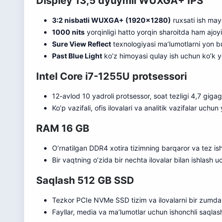
Displey 13,5 dyuymli WUXGA+ IPS
3:2 nisbatli WUXGA+ (1920×1280)
ruxsati ish may
1000 nits
yorqinligi hatto yorqin sharoitda ham ajoyib
Sure View Reflect
texnologiyasi ma’lumotlarni yon b
Past Blue Light
ko’z himoyasi qulay ish uchun ko’k yo
Intel Core i7-1255U protsessori
12-avlod 10 yadroli protsessor, soat tezligi 4,7 giga
Ko’p vazifali, ofis ilovalari va analitik vazifalar uchu
RAM 16 GB
O’rnatilgan DDR4 xotira tizimning barqaror va tez ishl
Bir vaqtning o’zida bir nec
h
ta ilovalar bilan ishlash u
Saqlash 512 GB SSD
Tezkor PCIe NVMe SSD tizim va ilovalarni bir zumda 
Fayllar, media va ma’lumotlar uchun ishonchli saqlas