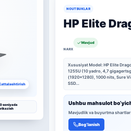
NOUTBUKLAR
HP Elite Dr
Mavjud
Xususiyat Model: HP Elite Drago
1255U (10 yadro, 4,7 gigagert
(1920×1280), 1000 nits, Sure V
SSD...
Kattalashtirish
Ushbu mahsulot bo‘yic
0 soniyada
etkazish
Mavjudlik va buyurtma shartlari
Bog‘lanish