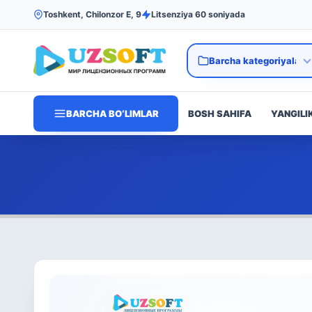
Toshkent, Chilonzor E, 9
Litsenziya 60 soniyada
BARCHA BO‘LIMLAR
BOSH SAHIFA
YANGILI