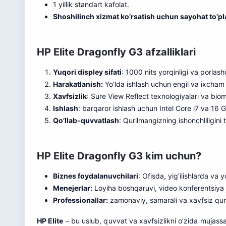
1 yillik standart kafolat.
Shoshilinch xizmat ko’rsatish uchun sayohat to’p
HP Elite Dragonfly G3 afzalliklari
Yuqori displey sifati
: 1000 nits yorqinligi va porl
Harakatlanish:
Yo’lda ishlash uchun engil va ixcham
Xavfsizlik
: Sure View Reflect texnologiyalari va biom
Ishlash
: barqaror ishlash uchun Intel Core i7 va 16 G
Qo’llab-quvvatlash
: Qurilmangizning ishonchliligini 
HP Elite Dragonfly G3 kim uchun?
Biznes foydalanuvchilari
: Ofisda, yig’ilishlarda va 
Menejerlar:
Loyiha boshqaruvi, video konferentsiya v
Professionallar:
zamonaviy, samarali va xavfsiz qur
HP Elite
– bu uslub, quvvat va xavfsizlikni o’zida mujassa