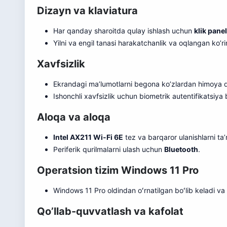
Dizayn va klaviatura
Har qanday sharoitda qulay ishlash uchun
klik panel
Yilni va engil tanasi harakatchanlik va oqlangan ko’rin
Xavfsizlik
Ekrandagi ma’lumotlarni begona ko’zlardan himoya q
Ishonchli xavfsizlik uchun biometrik autentifikatsiya 
Aloqa va aloqa
Intel AX211 Wi-Fi 6E
tez va barqaror ulanishlarni ta’
Periferik qurilmalarni ulash uchun
Bluetooth
.
Operatsion tizim Windows 11 Pro
Windows 11 Pro oldindan oʻrnatilgan boʻlib keladi va 
Qo’llab-quvvatlash va kafolat