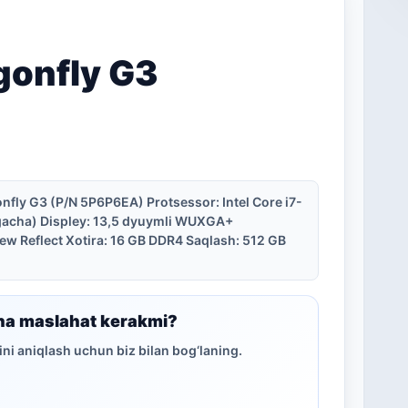
agonfly G3
nfly G3 (P/N 5P6P6EA) Protsessor: Intel Core i7-
sgacha) Displey: 13,5 dyuymli WUXGA+
iew Reflect Xotira: 16 GB DDR4 Saqlash: 512 GB
ha maslahat kerakmi?
ni aniqlash uchun biz bilan bog‘laning.