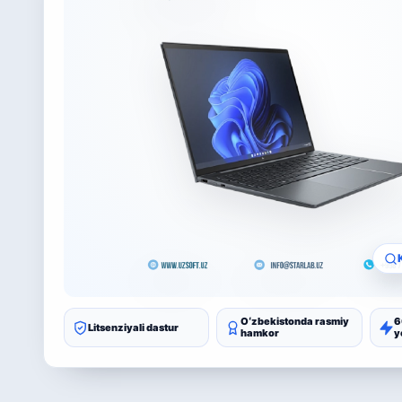
Oʻzbekistonda rasmiy
6
Litsenziyali dastur
hamkor
y