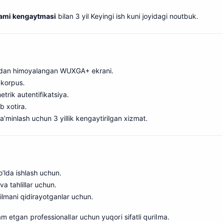
lami kengaytmasi
bilan 3 yil Keyingi ish kuni joyidagi noutbuk.
ashdan himoyalangan WUXGA+ ekrani.
 korpus.
etrik autentifikatsiya.
b xotira.
ta’minlash uchun 3 yillik kengaytirilgan xizmat.
yo’lda ishlash uchun.
a tahlillar uchun.
ilmani qidirayotganlar uchun.
m etgan professionallar uchun yuqori sifatli qurilma.