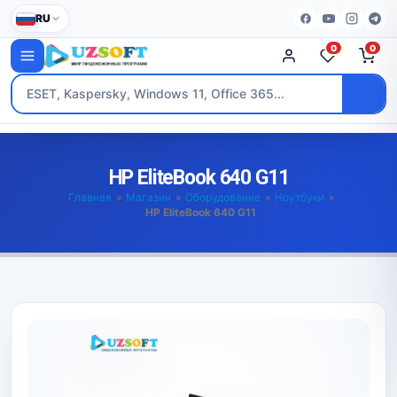
RU
0
0
HP EliteBook 640 G11
Главная
»
Магазин
»
Оборудование
»
Ноутбуки
»
HP EliteBook 640 G11