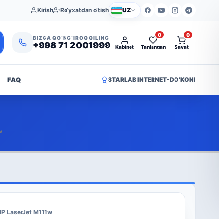
Kirish
Ro‘yxatdan o‘tish
UZ
0
0
BIZGA QO‘NG‘IROQ QILING
+998 71 2001999
Kabinet
Tanlangan
Savat
FAQ
STARLAB INTERNET-DO‘KONI
w
HP LaserJet M111w