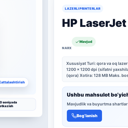
LAZERLI PRINTERLAR
HP LaserJe
Mavjud
Xususiyat Turi: qora va oq lazer
1200 x 1200 dpi (sifatni yaxshil
(qora) Xotira: 128 MB Maks. bos
Kattalashtirish
Ushbu mahsulot bo‘yic
0 soniyada
Mavjudlik va buyurtma shartlari
etkazish
Bog‘lanish