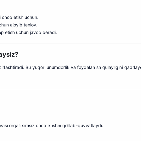
ni chop etish uchun.
chun ajoyib tanlov.
hop etish uchun javob beradi.
aysiz?
ni birlashtiradi. Bu yuqori unumdorlik va foydalanish qulayligini qadrl
si orqali simsiz chop etishni qo‘llab-quvvatlaydi.