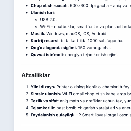
Chop etish ruxsati
: 600×600 dpi gacha – aniq va pro
Ulanish turi
:
USB 2.0.
Wi-Fi – noutbuklar, smartfonlar va planshetlard
Moslik
: Windows, macOS, iOS, Android.
Kartrij resursi
: bitta kartrijda 1000 sahifagacha.
Qog’oz laganda sig’imi
: 150 varaqgacha.
Quvvat iste’moli
: energiya tejamkor ish rejimi.
Afzalliklar
Yilni dizayn
: Printer o’zining kichik o’lchamlari tuf
Simsiz ulanish
: Wi-Fi orqali chop etish kabellarga bo
Tezlik va sifat
: aniq matn va grafiklar uchun tez, yuq
Tejamkorlik
: past bosib chiqarish xarajatlari va ene
Foydalanish qulayligi
: HP Smart ilovasi orqali oson