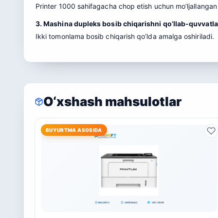
Printer 1000 sahifagacha chop etish uchun mo’ljallangan 
3. Mashina dupleks bosib chiqarishni qo’llab-quvvatl
Ikki tomonlama bosib chiqarish qo’lda amalga oshiriladi.
O‘xshash mahsulotlar
BUYURTMA ASOSIDA