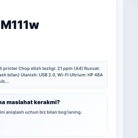
t M111w
li printer Chop etish tezligi: 21 ppm (A4) Ruxsat:
ash bilan) Ulanish: USB 2.0, Wi-Fi Ultrium: HP 48A
ib...
ha maslahat kerakmi?
ni aniqlash uchun biz bilan bog‘laning.