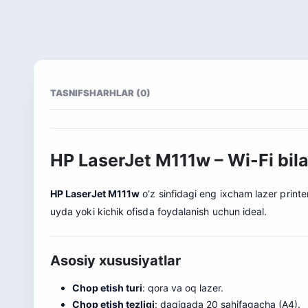
TASNIF
SHARHLAR (0)
HP LaserJet M111w – Wi-Fi bilan
HP LaserJet M111w
o’z sinfidagi eng ixcham lazer printer
uyda yoki kichik ofisda foydalanish uchun ideal.
Asosiy xususiyatlar
Chop etish turi
: qora va oq lazer.
Chop etish tezligi
: daqiqada 20 sahifagacha (A4).