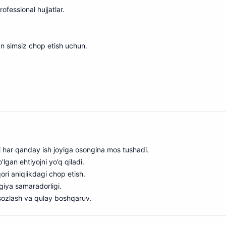
fessional hujjatlar.
an simsiz chop etish uchun
.
ayli har qanday ish joyiga osongina mos tushadi.
’lgan ehtiyojni yo’q qiladi.
ori aniqlikdagi chop etish.
rgiya samaradorligi.
 sozlash va qulay boshqaruv.