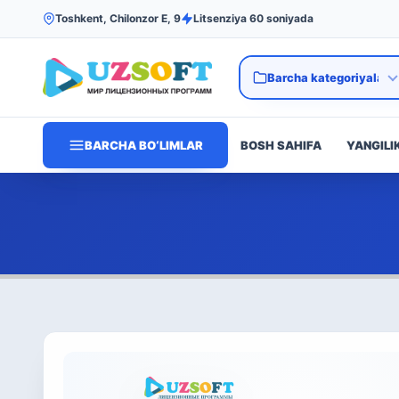
Toshkent, Chilonzor E, 9
Litsenziya 60 soniyada
BARCHA BO‘LIMLAR
BOSH SAHIFA
YANGILI