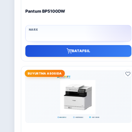
Pantum BP5100DW
BATAFSIL
BUYURTMA ASOSIDA