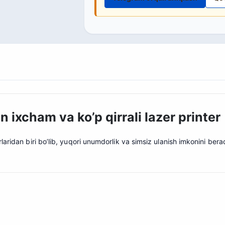
 ixcham va ko’p qirrali lazer printer
laridan biri bo’lib, yuqori unumdorlik va simsiz ulanish imkonini berad