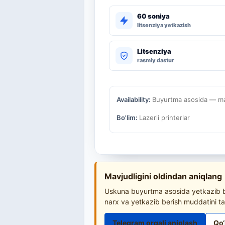
60 soniya
litsenziya yetkazish
Litsenziya
rasmiy dastur
Availability:
Buyurtma asosida — mav
Bo'lim:
Lazerli printerlar
Mavjudligini oldindan aniqlang
Uskuna buyurtma asosida yetkazib be
narx va yetkazib berish muddatini ta
Telegram orqali aniqlash
Qo‘