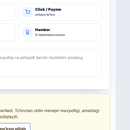
Click / Payme
onlayn to‘lov
Hamkor
O‘zbekiston uchun
judligi va yetkazib berish muddatini aniqlang
riladi. To‘lovdan oldin menejer mavjudligi, amaldagi
sdiqlaydi.
ng‘iroq qilish