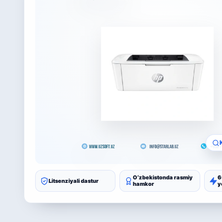
Oʻzbekistonda rasmiy
6
Litsenziyali dastur
hamkor
y