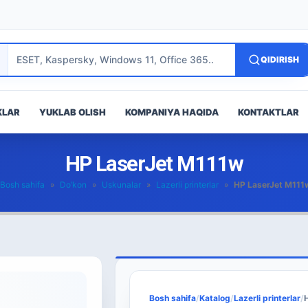
QIDIRISH
KLAR
YUKLAB OLISH
KOMPANIYA HAQIDA
KONTAKTLAR
HP LaserJet M111w
Bosh sahifa
»
Do’kon
»
Uskunalar
»
Lazerli printerlar
»
HP LaserJet M111
Bosh sahifa
/
Katalog
/
Lazerli printerlar
/