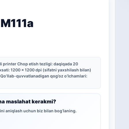
 M111a
li printer Chop etish tezligi: daqiqada 20
sati: 1200 x 1200 dpi (sifatni yaxshilash bilan)
 Qo’llab-quvvatlanadigan qog’oz o’lchamlari:
ha maslahat kerakmi?
ni aniqlash uchun biz bilan bog‘laning.