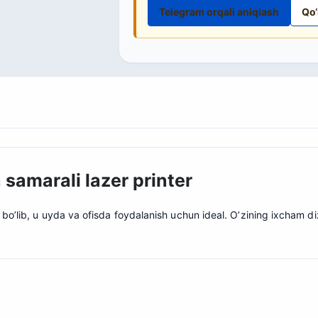
Telegram orqali aniqlash
Qo‘
samarali lazer printer
o’lib, u uyda va ofisda foydalanish uchun ideal. O’zining ixcham diza