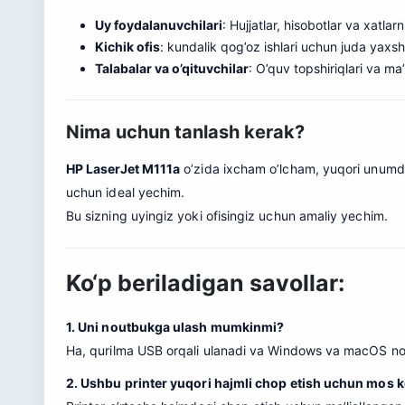
Uy foydalanuvchilari
: Hujjatlar, hisobotlar va xatlar
Kichik ofis
: kundalik qog’oz ishlari uchun juda yaxsh
Talabalar va o’qituvchilar
: O’quv topshiriqlari va ma
Nima uchun tanlash kerak?
HP LaserJet M111a
o’zida ixcham o’lcham, yuqori unumd
uchun ideal yechim.
Bu sizning uyingiz yoki ofisingiz uchun amaliy yechim.
Ko‘p beriladigan savollar:
1. Uni noutbukga ulash mumkinmi?
Ha, qurilma USB orqali ulanadi va Windows va macOS nou
2. Ushbu printer yuqori hajmli chop etish uchun mos 