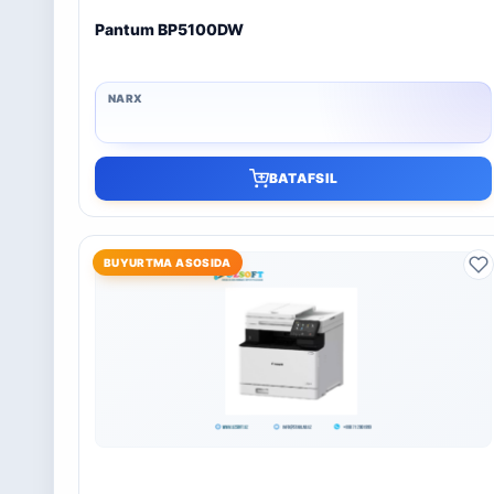
Pantum BP5100DW
BATAFSIL
BUYURTMA ASOSIDA