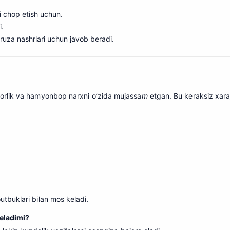
ni chop etish uchun.
i.
’ruza nashrlari uchun javob beradi.
orlik va hamyonbop narxni o’zida mujassa
m
etgan. Bu keraksiz xaraj
tbuklari bilan mos keladi.
keladimi?