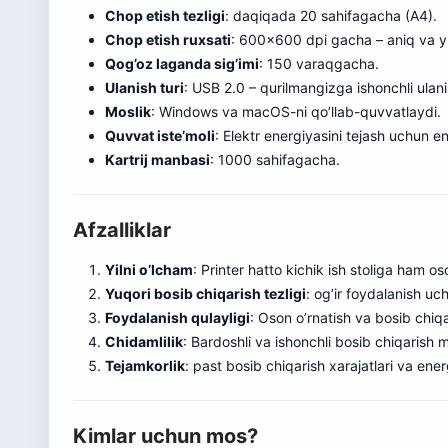
Chop etish tezligi
: daqiqada 20 sahifagacha (A4).
Chop etish ruxsati
: 600×600 dpi gacha – aniq va yuqo
Qog’oz laganda sig’imi
: 150 varaqgacha
.
Ulanish turi
: USB 2.0 – qurilmangizga ishonchli ulani
Moslik
: Windows va macOS-ni qo’llab-quvvatlaydi.
Quvvat iste’moli
: Elektr energiyasini tejash uchun e
Kartrij manbasi
: 1000 sahifagacha.
Afzalliklar
Yilni o’lcham
: Printer hatto kichik ish stoliga ham o
Yuqori bosib chiqarish tezligi
: og’ir foydalanish uc
Foydalanish qulayligi
: Oson o’rnatish va bosib chiq
Chidamlilik
: Bardoshli va ishonchli bosib chiqarish 
Tejamkorlik
: past bosib chiqarish xarajatlari va ene
Kimlar uchun mos?