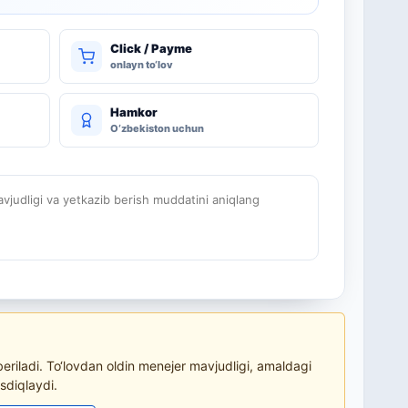
Click / Payme
onlayn to‘lov
Hamkor
O‘zbekiston uchun
judligi va yetkazib berish muddatini aniqlang
riladi. To‘lovdan oldin menejer mavjudligi, amaldagi
sdiqlaydi.