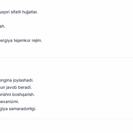
ri sifatli hujjatlar.
sh.
nergiya tejamkor rejim.
songina joylashadi.
hun javob beradi.
arishni boshqarish.
mexanizmi.
rgiya samaradorligi.