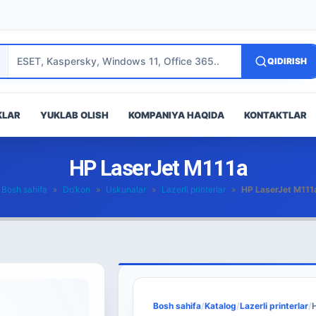
QIDIRISH
KLAR
YUKLAB OLISH
KOMPANIYA HAQIDA
KONTAKTLAR
HP LaserJet M111a
Bosh sahifa
»
Do’kon
»
Uskunalar
»
Lazerli printerlar
»
HP LaserJet M111
Bosh sahifa
/
Katalog
/
Lazerli printerlar
/