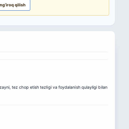
ng‘iroq qilish
yni, tez chop etish tezligi va foydalanish qulayligi bilan