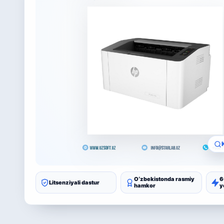
Oʻzbekistonda rasmiy
6
Litsenziyali dastur
hamkor
y