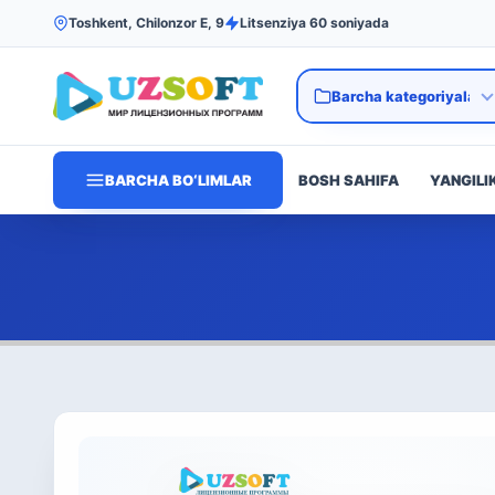
Toshkent, Chilonzor E, 9
Litsenziya 60 soniyada
BARCHA BO‘LIMLAR
BOSH SAHIFA
YANGILI