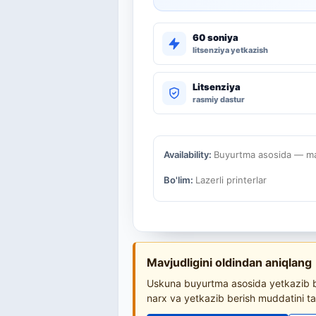
60 soniya
litsenziya yetkazish
Litsenziya
rasmiy dastur
Availability:
Buyurtma asosida — mav
Bo'lim:
Lazerli printerlar
Mavjudligini oldindan aniqlang
Uskuna buyurtma asosida yetkazib be
narx va yetkazib berish muddatini ta