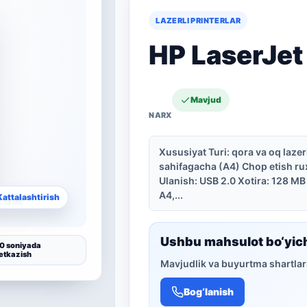
LAZERLI PRINTERLAR
HP LaserJet
Mavjud
Xususiyat Turi: qora va oq lazer
sahifagacha (A4) Chop etish rux
Ulanish: USB 2.0 Xotira: 128 MB
A4,...
Kattalashtirish
Ushbu mahsulot bo‘yic
0 soniyada
etkazish
Mavjudlik va buyurtma shartlari
Bog‘lanish