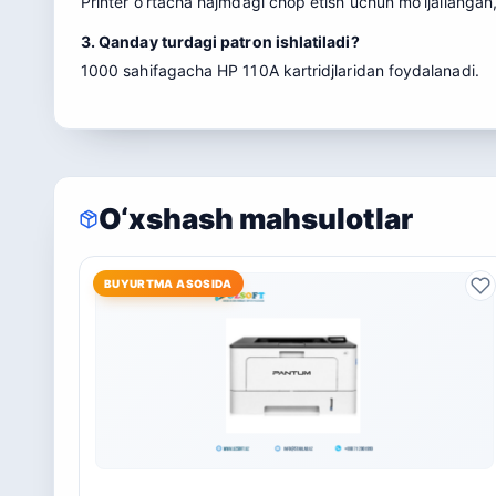
Printer o’rtacha hajmdagi chop etish uchun mo’ljallangan, 
3. Qanday turdagi patron ishlatiladi?
1000 sahifagacha HP 110A kartridjlaridan foydalanadi.
O‘xshash mahsulotlar
BUYURTMA ASOSIDA