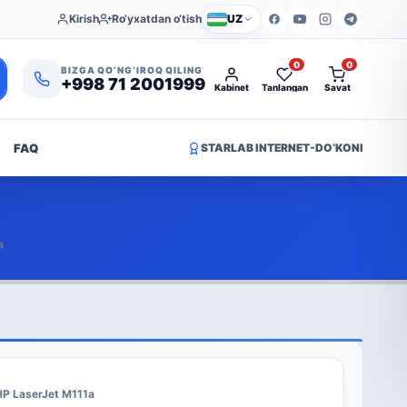
Kirish
Ro‘yxatdan o‘tish
UZ
0
0
BIZGA QO‘NG‘IROQ QILING
+998 71 2001999
Kabinet
Tanlangan
Savat
FAQ
STARLAB INTERNET-DO‘KONI
a
HP LaserJet M111a