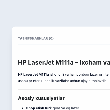
TASNIF
SHARHLAR (0)
HP LaserJet M111a – ixcham va 
HP LaserJet M111a
ishonchli va hamyonbop lazer printer b
ushbu printer kundalik vazifalar uchun ajoyib tanlovdir.
Asosiy xususiyatlar
Chop etish turi
: qora va oq lazer.