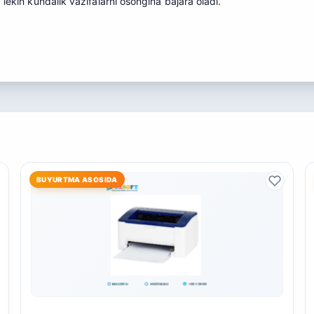
lekin kundalik vazifalarni osongina bajara oladi.
BUYURTMA ASOSIDA