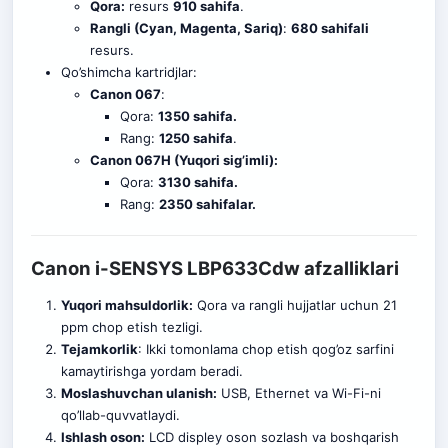
Qora:
resurs
910 sahifa
.
Rangli (Cyan, Magenta, Sariq)
:
680 sahifali
resurs.
Qo’shimcha kartridjlar:
Canon 067
:
Qora:
1350 sahifa.
Rang:
1250 sahifa
.
Canon 067H (Yuqori sig’imli):
Qora:
3130 sahifa.
Rang:
2350 sahifalar.
Canon i-SENSYS LBP633Cdw afzalliklari
Yuqori mahsuldorlik:
Qora va rangli hujjatlar uchun 21
ppm ch
o
p etish tezligi.
Tejamkorlik
: Ikki tomonlama chop etish qog’oz sarfini
kamaytirishga yordam beradi.
Moslashuvchan ulanish:
USB, Ethernet va Wi-Fi-ni
qo’llab-quvvatlaydi.
Ishlash oson:
LCD displey oson sozlash va boshqarish