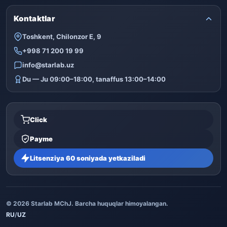
Kontaktlar
Toshkent, Chilonzor E, 9
+998 71 200 19 99
info@starlab.uz
Du — Ju 09:00–18:00, tanaffus 13:00–14:00
Click
Payme
Litsenziya 60 soniyada yetkaziladi
© 2026 Starlab MChJ. Barcha huquqlar himoyalangan.
RU
/
UZ