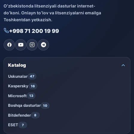
Oʻzbekistonda litsenziyali dasturlar internet-
doʻkoni. Onlayn toʻlov va litsenziyalarni emailga
Toshkentdan yetkazish.
+998 71 200 19 99
Katalog
Uskunalar
47
Kaspersky
16
Microsoft
13
Boshqa dasturlar
10
Bitdefender
8
ESET
7