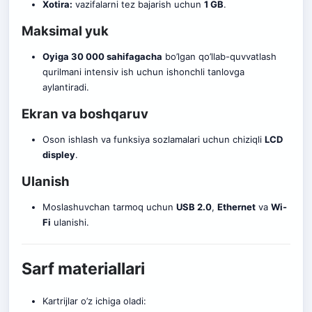
Xotira:
vazifalarni tez bajarish uchun
1 GB
.
Maksimal yuk
Oyiga 30 000 sahifagacha
bo’lgan qo’llab-quvvatlash
qurilmani intensiv ish uchun ishonchli tanlovga
aylantiradi.
Ekran va boshqaruv
Oson ishlash va funksiya sozlamalari uchun chiziqli
LCD
displey
.
Ulanish
Moslashuvchan tarmoq uchun
USB 2.0
,
Ethernet
va
Wi-
Fi
ulanishi.
Sarf materiallari
Kartrijlar o’z ichiga oladi: