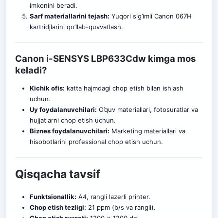
imkonini beradi.
Sarf materiallarini tejash:
Yuqori sig’imli Canon 067H
kartridjlarini qo’llab-quvvatlash.
Canon i-SENSYS LBP633Cdw kimga mos
keladi?
Kichik ofis:
katta hajmdagi chop etish bilan ishlash
uchun.
Uy foydalanuvchilari:
O’quv materiallari, fotosuratlar va
hujjatlarni ch
o
p etish uchun.
Biznes foydalanuvchilari:
Marketing materiallari va
hisobotlarini professional chop etish uchun.
Qisqacha tavsif
Funktsionallik:
A4, rangli lazerli printer.
Chop etish tezligi:
21 ppm (b/s va rangli).