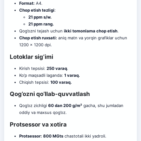
Format:
A4.
Chop etish tezligi
:
21 ppm s/w.
21 ppm rang.
Qog’ozni tejash uchun
ikki tomonlama chop etish
.
Chop etish ruxsati:
aniq matn va yorqin grafiklar uchun
1200 x 1200 dpi.
Lotoklar sig‘imi
Kirish tepsisi:
250 varaq
.
Ko’p maqsadli laganda:
1 varaq.
Chiqish tepsisi:
100 varaq.
Qog’ozni qo’llab-quvvatlash
Qog’oz zichligi
60 dan 200 g/m²
gacha, shu jumladan
oddiy va maxsus qog’oz.
Protsessor va xotira
Protsessor:
800 MGts
chastotali ikki yadroli.