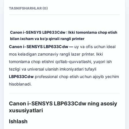
TASNIF
SHARHLAR (0)
Canon i-SENSYS LBP633Cdw : Ikki tomonlama chop etish
bilan ixcham va ko’p qirrali rangli printer
Canon i-SENSYS LBP633Cdw —
uy va ofis uchun ideal
mos keladigan zamonaviy rangli lazer printer. Ikki
tomonlama chop etishni qo‘llab-quvvatlashi, yuqori ish
tezligi va universal ulanish imkoniyatlari tufayli
LBP633Cdw
professional chop etish uchun ajoyib yechim
hisoblanadi.
Canon i-SENSYS LBP633Cdw ning asosiy
xususiyatlari
Ishlash