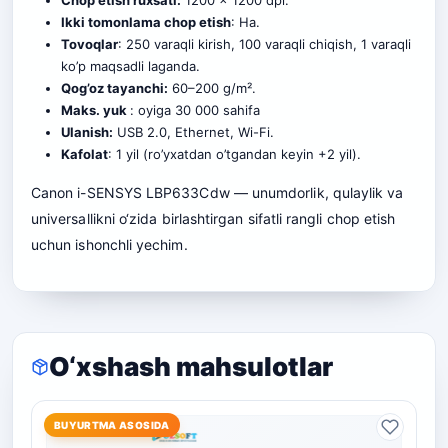
Chop etish ruxsati:
1200 x 1200 dpi.
Ikki tomonlama chop etish
: Ha.
Tovoqlar
: 250 varaqli kirish, 100 varaqli chiqish, 1 varaqli
ko’p maqsadli laganda.
Qog’oz tayanchi:
60–200 g/m².
Maks. yuk
: oyiga 30 000 sahifa
Ulanish:
USB 2.0, Ethernet, Wi-Fi.
Kafolat
: 1 yil (ro’yxatdan o’tgandan keyin +2 yil).
Canon i-SENSYS LBP633Cdw — unumdorlik, qulaylik va
universallikni o‘zida birlashtirgan sifatli rangli chop etish
uchun ishonchli yechim.
O‘xshash mahsulotlar
BUYURTMA ASOSIDA