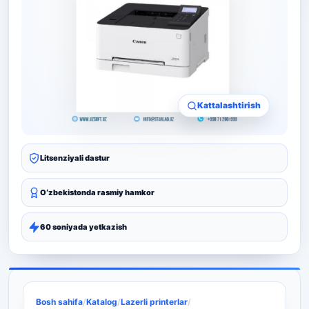
Kattalashtirish
Litsenziyali dastur
Oʻzbekistonda rasmiy hamkor
60 soniyada yetkazish
Bosh sahifa
/
Katalog
/
Lazerli printerlar
/