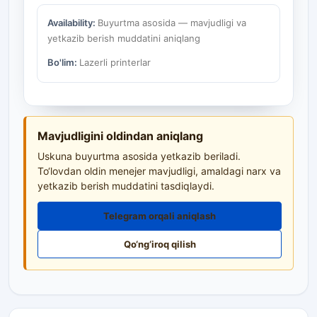
Availability:
Buyurtma asosida — mavjudligi va
yetkazib berish muddatini aniqlang
Bo'lim:
Lazerli printerlar
Mavjudligini oldindan aniqlang
Uskuna buyurtma asosida yetkazib beriladi.
To‘lovdan oldin menejer mavjudligi, amaldagi narx va
yetkazib berish muddatini tasdiqlaydi.
Telegram orqali aniqlash
Qo‘ng‘iroq qilish