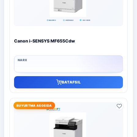
Canon i-SENSYS MF655Cdw
BATAFSIL
BUYURTMA ASOSIDA