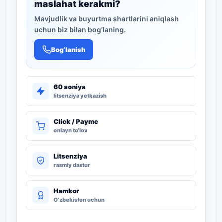
maslahat kerakmi?
Mavjudlik va buyurtma shartlarini aniqlash
uchun biz bilan bog‘laning.
Bog‘lanish
60 soniya
litsenziya yetkazish
Click / Payme
onlayn to‘lov
Litsenziya
rasmiy dastur
Hamkor
O‘zbekiston uchun