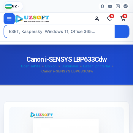
UZ
0
0
Canon i-SENSYS LBP633Cdw
Bosh sahifa
»
Do’kon
»
Uskunalar
»
Lazerli printerlar
»
Canon i-SENSYS LBP633Cdw