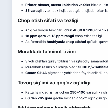
Printer, skaner, nusxa ko’chirish va faks
bitta quril
35 varaqli
avtomatik hujjat uzatgich hujjatlar bilan i
Chop etish sifati va tezligi
Aniq va yorqin tasvirlar uchun
4800 x 1200 dpi
ruxs
18 ppm qora
va
13 ppm rangli
chop etish tezligi.
A4 formatida
hoshiyasiz chop etishni
qo’llab-quvva
Murakkab ta’minot tizimi
Siyoh idishlari qulay to’ldirish va iqtisodiy samaradorl
Murakkab resurs o’z ichiga oladi:
5000 b/w sahifala
Canon GI-46
pigment siyohlaridan foydalaniladi: qo
Tovoq sig’imi va qog’oz og’irligi
Katta hajmdagi ishlar uchun
250+100 varaqli
kirish 
60 dan 265 gsm
gacha bo’lgan qog’oz og’irligini qo’