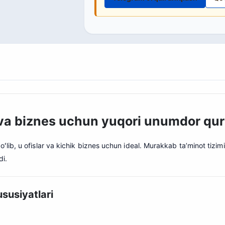
a biznes uchun yuqori unumdor qur
oʻlib, u ofislar va kichik biznes uchun ideal. Murakkab ta’minot tizim
di.
usiyatlari