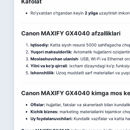
Kafolat
Ro’yxatdan o’tgandan keyin
2 yilga
uzaytirish imkoni
Canon MAXIFY GX4040 afzalliklari
Iqtisodiy:
Katta siyoh resursi 5000 sahifagacha chop
Yuqori mahsuldorlik:
Avtomatik hujjatlarni oziqlanti
Moslashuvchan ulanish
: USB, Wi-Fi va Ethernet orq
Yilni va ko’p qirrali
: ixcham dizayndagi ko’p fu
n
ksiya
Ishonchlilik
: Uzoq muddatli sarf materiallari va yuqo
Canon MAXIFY GX4040 kimga mos ke
Ofislar:
hujjatlar, fakslar va skanerlash bilan kundali
Kichik biznes:
marketing materiallarini tejamkor cho
Uy foydalanuvchilari:
Kundalik vazifalar va katta ha