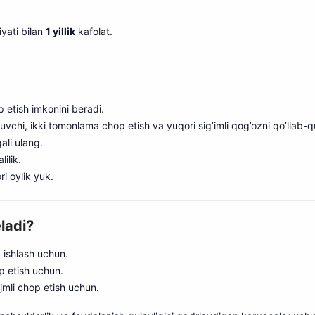
yati bilan
1 yillik
kafolat.
 etish imkonini beradi.
ruvchi, ikki tomonlama chop etish va yuqori sig’imli qog’ozni qo’llab-
ali ulang.
lilik.
ri oylik yuk.
ladi?
k ishlash uchun.
p etish uchun.
jmli chop etish uchun.