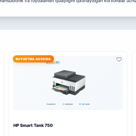
mahsuldorlik va foydalanish qulayligini qadrlaydigan korxonalar uchun
BUYURTMA ASOSIDA
HP Smart Tank 750