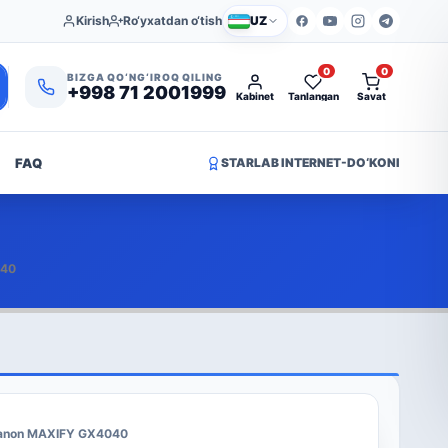
Kirish
Ro‘yxatdan o‘tish
UZ
0
0
BIZGA QO‘NG‘IROQ QILING
+998 71 2001999
Kabinet
Tanlangan
Savat
FAQ
STARLAB INTERNET-DO‘KONI
040
anon MAXIFY GX4040