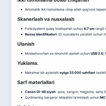
Ikki tomonlama bosib chiqarish
Avtomatik ikki tomonlama chop etish qog’ozni tejas
Skanerlash va nusxalash
Funksiyalarni qulay boshqarish uchun
6,7 sm
rangli 
Nusxa identifikatori:
ID nusxalarini yaratish uchun f
Ulanish
Moslashuvchan va ishonchli ulanish uchun
USB 2.0, 
Yuklama.
Maksimal ish aylanishi
oyiga 33 000 sahifani
tashkil
Sarf materiallari
Canon GI-46 siyoh
: qora, zangori, magenta, sariq (
Qurilmaning barqaror ishlashini ta’minlash uchun
MC-G