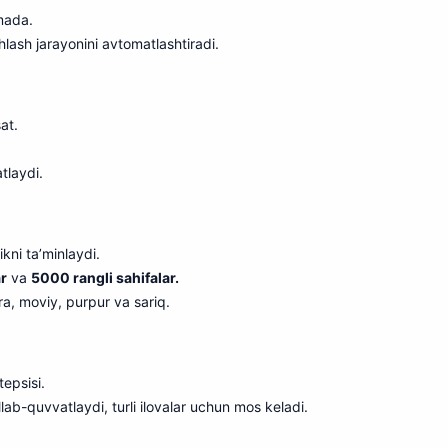
mada.
shlash jarayonini avtomatlashtiradi.
at.
tlaydi.
ikni ta’minlaydi.
r
va
5000 rangli sahifalar.
ra, moviy, purpur va sariq.
tepsisi.
llab-quvvatlaydi, turli ilovalar uchun mos keladi.