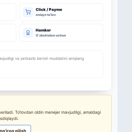
Click / Payme
onlayn to‘lov
Hamkor
O‘zbekiston uchun
judligi va yetkazib berish muddatini aniqlang
riladi. To‘lovdan oldin menejer mavjudligi, amaldagi
sdiqlaydi.
ng‘iroq qilish