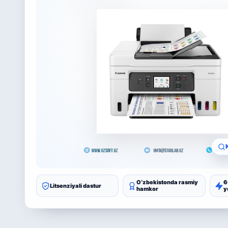
Oʻzbekistonda rasmiy
6
Litsenziyali dastur
hamkor
y