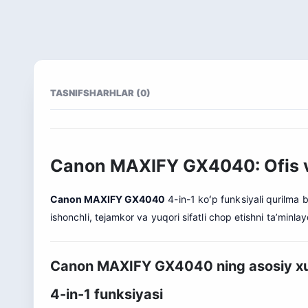
TASNIF
SHARHLAR (0)
Canon MAXIFY GX4040: Ofis v
Canon MAXIFY GX4040
4-in-1 koʻp funksiyali qurilma b
ishonchli, tejamkor va yuqori sifatli chop etishni ta’minlay
Canon MAXIFY GX4040 ning asosiy xus
4-in-1 funksiyasi