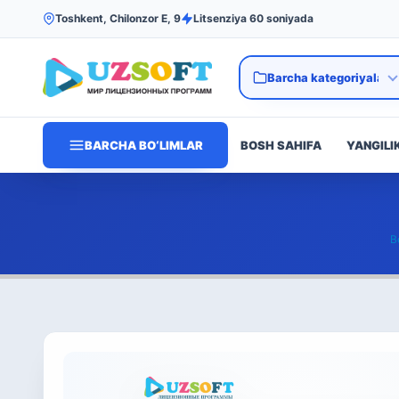
Toshkent, Chilonzor E, 9
Litsenziya 60 soniyada
BARCHA BO‘LIMLAR
BOSH SAHIFA
YANGILI
B