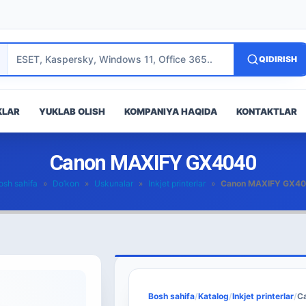
QIDIRISH
KLAR
YUKLAB OLISH
KOMPANIYA HAQIDA
KONTAKTLAR
Canon MAXIFY GX4040
osh sahifa
»
Do’kon
»
Uskunalar
»
Inkjet printerlar
»
Canon MAXIFY GX4
Bosh sahifa
/
Katalog
/
Inkjet printerlar
/
C