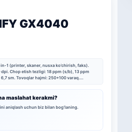
IFY GX4040
in-1 (printer, skaner, nusxa ko’chirish, faks).
dpi. Chop etish tezligi: 18 ppm (s/b), 13 ppm
n 6,7 sm. Tovoqlar hajmi: 250+100 varaq....
ha maslahat kerakmi?
ni aniqlash uchun biz bilan bog‘laning.