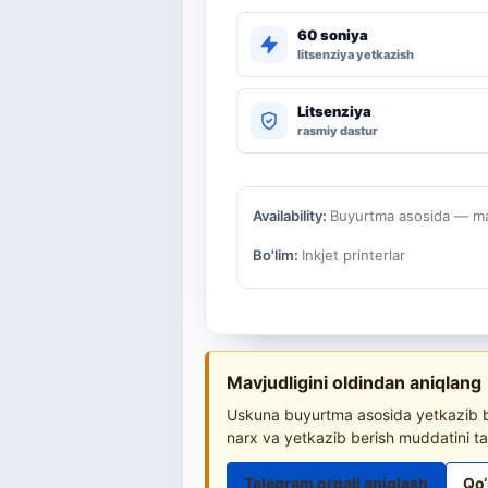
60 soniya
litsenziya yetkazish
Litsenziya
rasmiy dastur
Availability:
Buyurtma asosida — mav
Bo'lim:
Inkjet printerlar
Mavjudligini oldindan aniqlang
Uskuna buyurtma asosida yetkazib be
narx va yetkazib berish muddatini ta
Telegram orqali aniqlash
Qo‘