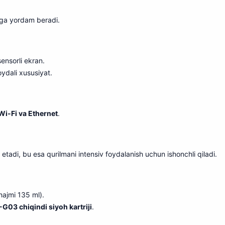
hga yordam beradi.
sensorli ekran.
o
y
dali xususiyat.
Wi-Fi va Ethernet
.
 etadi, bu esa qurilmani intensiv foydalanish uchun ishonchli qiladi.
hajmi 135 ml).
03 chiqindi siyoh kartriji
.