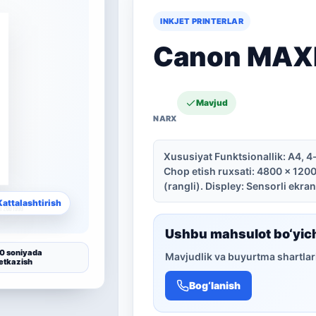
INKJET PRINTERLAR
Canon MAX
Mavjud
Xususiyat Funktsionallik: A4, 4-
Chop etish ruxsati: 4800 x 1200 
(rangli). Displey: Sensorli ekra
Kattalashtirish
Ushbu mahsulot bo‘yic
0 soniyada
Mavjudlik va buyurtma shartlari
etkazish
Bog‘lanish