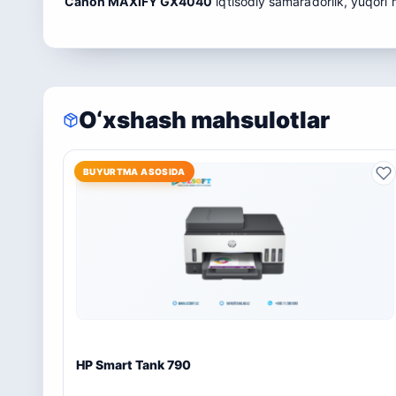
Canon MAXIFY GX4040
iqtisodiy samaradorlik, yuqori 
O‘xshash mahsulotlar
BUYURTMA ASOSIDA
HP Smart Tank 790