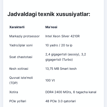
Jadvaldagi texnik xususiyatlar:
Xarakterli
Ma’nosi
Markaziy protsessor
Intel Xeon Silver 4210R
Yadro/iplar soni
10 yadro / 20 ta ip
2,4 gigagertsli (asosiy), 3,2
Soat chastotasi
gigagertsli (Turbo)
Kesh xotirasi
13,75 MB Smart kesh
Quvvat iste’moli
100 Vt
(TDP)
Xotira
DDR4 2400 MGts, 6 tagacha kanal
PCIe yo’llari
48 PCIe 3.0 qatorlari