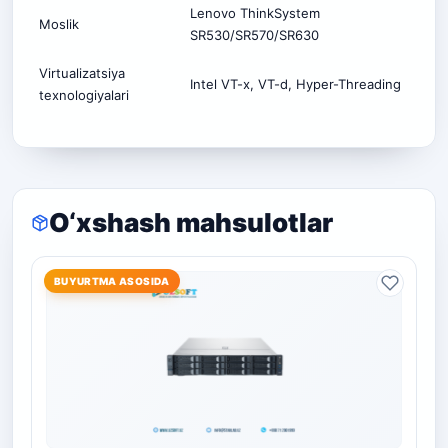
Lenovo ThinkSystem
Moslik
SR530/SR570/SR630
Virtualizatsiya
Intel VT-x, VT-d, Hyper-Threading
texnologiyalari
O‘xshash mahsulotlar
BUYURTMA ASOSIDA