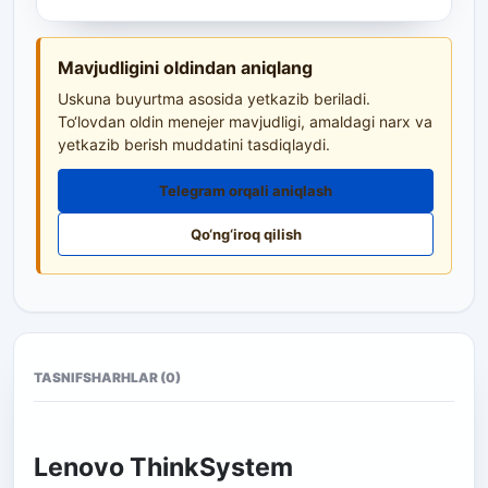
Mavjudligini oldindan aniqlang
Uskuna buyurtma asosida yetkazib beriladi.
To‘lovdan oldin menejer mavjudligi, amaldagi narx va
yetkazib berish muddatini tasdiqlaydi.
Telegram orqali aniqlash
Qo‘ng‘iroq qilish
TASNIF
SHARHLAR (0)
Lenovo ThinkSystem