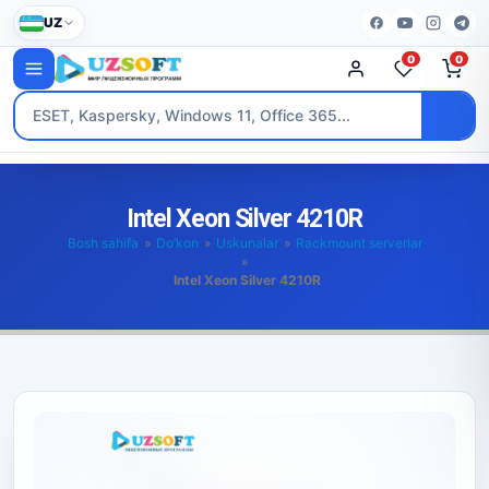
UZ
0
0
Intel Xeon Silver 4210R
Bosh sahifa
»
Do’kon
»
Uskunalar
»
Rackmount serverlar
»
Intel Xeon Silver 4210R