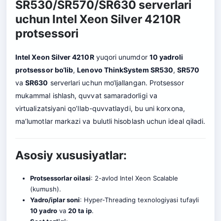
SR530/SR570/SR630 serverlari
uchun Intel Xeon Silver 4210R
protsessori
Intel Xeon Silver 4210R
yuqori unumdor
10 yadroli
protsessor bo‘lib
,
Lenovo ThinkSystem SR530
,
SR570
va
SR630
serverlari uchun mo‘ljallangan. Protsessor
mukammal ishlash, quvvat samaradorligi va
virtualizatsiyani qo’llab-quvvatlaydi, bu uni korxona,
ma’lumotlar markazi va bulutli hisoblash uchun ideal qiladi.
Asosiy xususiyatlar:
Protsessorlar oilasi
: 2-avlod Intel Xeon Scalable
(kumush).
Yadro/iplar soni
: Hyper-Threading texnologiyasi tufayli
10 yadro
va
20 ta ip
.