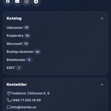
Katalog
Uskunalar
47
Kaspersky
16
Microsoft
13
Boshqa dasturlar
10
Bitdefender
8
ESET
7
Kontaktlar
Toshkent, Chilonzor E, 9
+998 71 200 19 99
info@starlab.uz