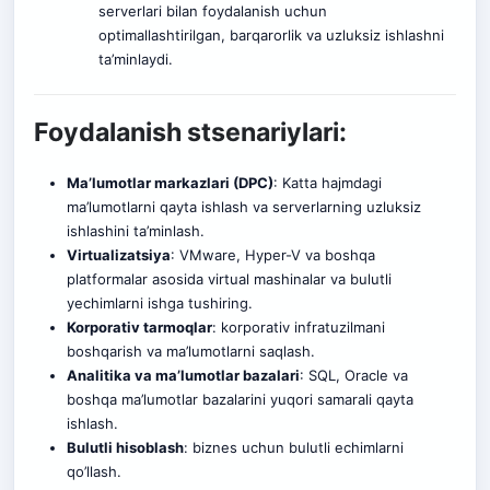
serverlari bilan foydalanish uchun
optimallashtirilgan, barqarorlik va uzluksiz ishlashni
ta’minlaydi.
Foydalanish stsenariylari:
Ma’lumotlar markazlari (DPC)
: Katta hajmdagi
ma’lumotlarni qayta ishlash va serverlarning uzluksiz
ishlashini ta’minlash.
Virtualizatsiya
: VMware, Hyper-V va boshqa
platformalar asosida virtual mashinalar va bulutli
yechimlarni ishga tushiring.
Korporativ tarmoqlar
: korporativ infratuzilmani
boshqarish va ma’lumotlarni saqlash.
Analitika va ma’lumotlar bazalari
: SQL, Oracle va
boshqa ma’lumotlar bazalarini yuqori samarali qayta
ishlash.
Bulutli hisoblash
: biznes uchun bulutli echimlarni
qo’llash
.