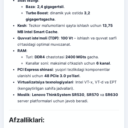
Soat tezligi
:
Baza
:
2,4 gigagertsli
.
Turbo Boost
: dinamik yuk ostida
3,2
gigagertsgacha
.
Kesh
: Tezkor ma’lumotlarni qayta ishlash uchun
13,75
MB Intel Smart Cache
.
Quvvat iste’moli (TDP)
:
100 Vt
– ishlash va quvvat sarfi
o’rtasidagi optimal muvozanat.
RAM
:
Turi:
DDR4
chastotasi
2400 MGts
gacha.
Kanallar soni: maksimal o’tkazish uchun
6 kanal
.
PCI Express shinasi
: yuqori tezlikdagi komponentlar
ulanishi uchun
48 PCIe 3.0 yo’llari
.
Virtualizatsiya texnologiyalari
: Intel VT-x, VT-d va EPT
(kengaytirilgan sahifa jadvallari).
Moslik
:
Lenovo ThinkSystem SR530
,
SR570
va
SR630
server platformalari uchun javob beradi.
Afzalliklari: