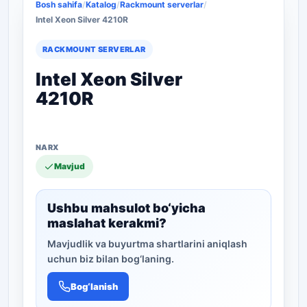
Bosh sahifa
/
Katalog
/
Rackmount serverlar
/
Intel Xeon Silver 4210R
RACKMOUNT SERVERLAR
Intel Xeon Silver
4210R
Mavjud
Ushbu mahsulot bo‘yicha
maslahat kerakmi?
Mavjudlik va buyurtma shartlarini aniqlash
uchun biz bilan bog‘laning.
Bog‘lanish