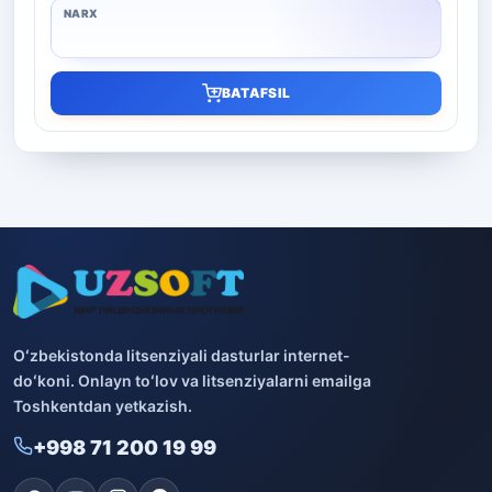
BATAFSIL
Oʻzbekistonda litsenziyali dasturlar internet-
doʻkoni. Onlayn toʻlov va litsenziyalarni emailga
Toshkentdan yetkazish.
+998 71 200 19 99