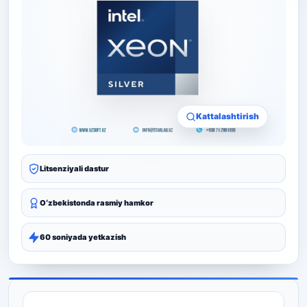
Kattalashtirish
Litsenziyali dastur
Oʻzbekistonda rasmiy hamkor
60 soniyada yetkazish