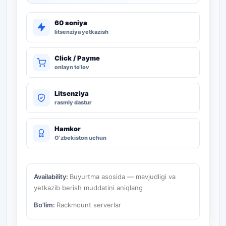
60 soniya
litsenziya yetkazish
Click / Payme
onlayn to‘lov
Litsenziya
rasmiy dastur
Hamkor
O‘zbekiston uchun
Availability:
Buyurtma asosida — mavjudligi va
yetkazib berish muddatini aniqlang
Bo'lim:
Rackmount serverlar