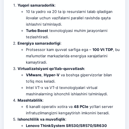
Yuqori samaradorlik
:
10 ta yadro va 20 ta ip resurslarni talab qiladigan
ilovalar uchun vazifalarni parallel ravishda qayta
ishlashni ta’minlaydi.
Turbo Boost
texnologiyasi muhim jarayonlarni
tezlashtiradi.
Energiya samaradorligi
:
Protsessor kam quvvat sarfiga ega –
100 Vt TDP
, bu
ma’lumotlar markazlarida energiya xarajatlarini
kamaytiradi.
Virtualizatsiyani qo’llab-quvvatlash
:
VMware
,
Hyper-V
va boshqa gipervizorlar bilan
to’liq mos keladi.
Intel VT-x va VT-d texnologiyalari virtual
mashinalarning ishonchli ishlashini ta’minlaydi
.
Masshtablilik
:
6 kanalli operativ xotira va
48 PCIe
yo‘llari server
infratuzilmangizni kengaytirish imkonini beradi.
Ishonchlilik va muvofiqlik
:
Lenovo ThinkSystem SR530/SR570/SR630