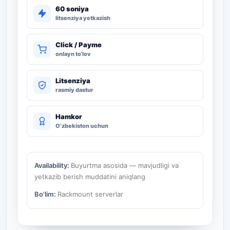
60 soniya
litsenziya yetkazish
Click / Payme
onlayn to‘lov
Litsenziya
rasmiy dastur
Hamkor
O‘zbekiston uchun
Availability:
Buyurtma asosida — mavjudligi va
yetkazib berish muddatini aniqlang
Bo'lim:
Rackmount serverlar