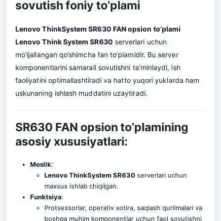
sovutish foniy to’plami
Lenovo ThinkSystem SR630 FAN opsion to’plami
Lenovo Think System SR630
serverlari uchun
mo’ljallangan qo’shimcha fan to’plamidir. Bu server
komponentlarini samarali sovutishni ta’minlaydi, ish
faoliyatini optimallashtiradi va hatto yuqori yuklarda ham
uskunaning ishlash muddatini uzaytiradi.
SR630 FAN opsion to’plamining
asosiy xususiyatlari:
Moslik
:
Lenovo ThinkSystem SR630
serverlari uchun
maxsus ishlab chiqilgan.
Funktsiya
:
Protsessorlar, operativ xotira, saqlash qurilmalari va
boshqa muhim komponentlar uchun faol sovutishni