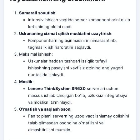
Samarali sovutish
:
Intensiv ishlash vaqtida server komponentlarini qizib
ketishining oldini oladi.
Uskunaning xizmat qilish muddatini uzaytirish
:
Komponentlarning aşınmasını minimallashtirib
,
tegmaslik ish haroratini saqlaydi.
Maksimal ishlash
:
Uskunalar haddan tashqari issiqlik tufayli
ishlashning pasayishi xavfisiz o’zining eng yuqori
nuqtasida ishlaydi.
Moslik
:
Lenovo ThinkSystem SR630
serverlari uchun
maxsus ishlab chiqilgan bo’lib, uzluksiz integratsiya
va moslikni ta’minlaydi.
O’rnatish va saqlash oson
:
Fan to’plami serverning uzoq vaqt ishlamay qolishini
talab qilmasdan osongina o’rnatilishi va
almashtirilishi mumkin.