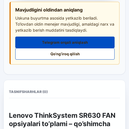
Mavjudligini oldindan aniqlang
Uskuna buyurtma asosida yetkazib beriladi.
To‘lovdan oldin menejer mavjudligi, amaldagi narx va
yetkazib berish muddatini tasdiqlaydi.
Telegram orqali aniqlash
Qo‘ng‘iroq qilish
TASNIF
SHARHLAR (0)
Lenovo ThinkSystem SR630 FAN
opsiyalari to’plami – qo’shimcha