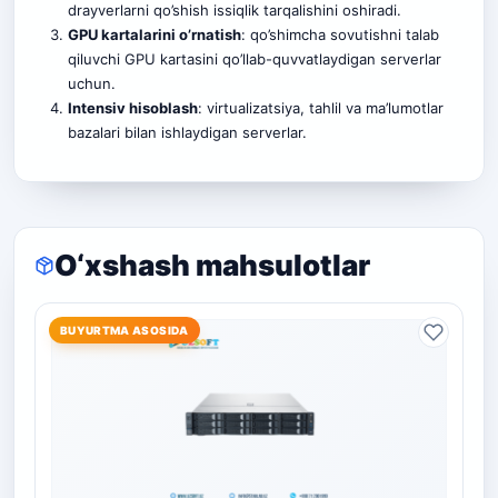
drayverlarni qo’shish issiqlik tarqalishini oshiradi.
GPU kartalarini o’rnatish
: qo’shimcha sovutishni talab
qiluvchi GPU kartasini qo’llab-quvvatlaydigan serverlar
uchun.
Intensiv hisoblash
: virtualizatsiya, tahlil va ma’lumotlar
bazalari bilan ishlaydigan serverlar.
O‘xshash mahsulotlar
BUYURTMA ASOSIDA