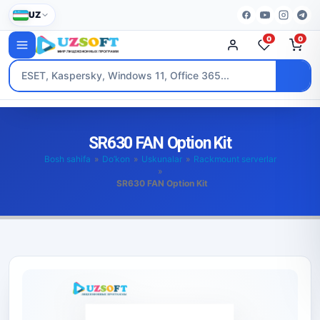
UZ
0
0
SR630 FAN Option Kit
Bosh sahifa
»
Do’kon
»
Uskunalar
»
Rackmount serverlar
»
SR630 FAN Option Kit