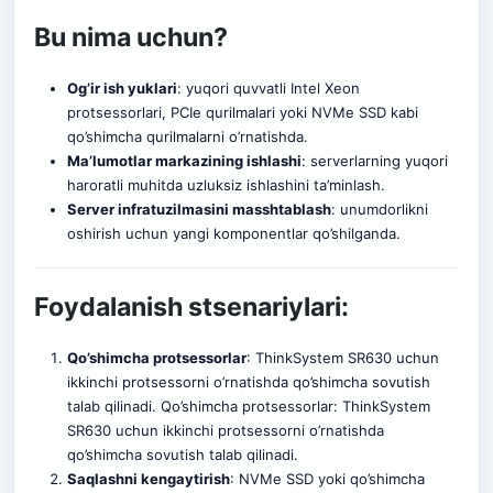
Bu nima uchun?
Og’ir ish yuklari
: yuqori quvvatli Intel Xeon
protsessorlari, PCIe qurilmalari yoki NVMe SSD kabi
qo’shimcha qurilmalarni o’rnatishda.
Ma’lumotlar markazining ishlashi
: serverlarning yuqori
haroratli muhitda uzluksiz ishlashini ta’minlash.
Server infratuzilmasini masshtablash
: unumdorlikni
oshirish uchun yangi komponentlar qo’shilganda.
Foydalanish stsenariylari:
Qo’shimcha protsessorlar
: ThinkSystem SR630 uchun
ikkinchi protsessorni o’rnatishda qo’shimcha sovutish
talab qilinadi. Qo’shimcha protsessorlar: ThinkSystem
SR630 uchun ikkinchi protsessorni o’rnatishda
qo’shimcha sovutish talab qilinadi.
Saqlashni kengaytirish
: NVMe SSD yoki qo’shimcha