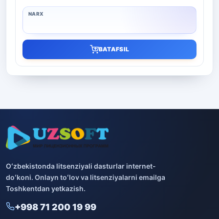
BATAFSIL
Oʻzbekistonda litsenziyali dasturlar internet-
doʻkoni. Onlayn toʻlov va litsenziyalarni emailga
Toshkentdan yetkazish.
+998 71 200 19 99