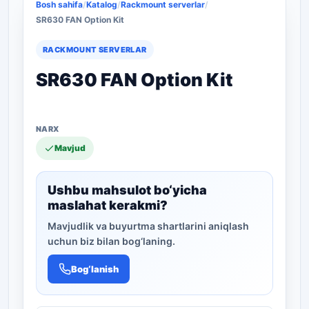
Bosh sahifa
/
Katalog
/
Rackmount serverlar
/
SR630 FAN Option Kit
RACKMOUNT SERVERLAR
SR630 FAN Option Kit
Mavjud
Ushbu mahsulot bo‘yicha
maslahat kerakmi?
Mavjudlik va buyurtma shartlarini aniqlash
uchun biz bilan bog‘laning.
Bog‘lanish