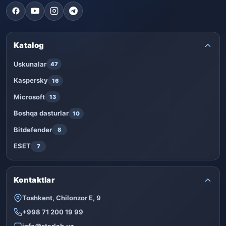
Katalog
Uskunalar
47
Kaspersky
16
Microsoft
13
Boshqa dasturlar
10
Bitdefender
8
ESET
7
Kontaktlar
Toshkent, Chilonzor E, 9
+998 71 200 19 99
info@starlab.uz