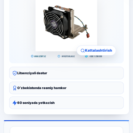
Kattalashtirish
Litsenziyali dastur
Oʻzbekistonda rasmiy hamkor
60 soniyada yetkazish