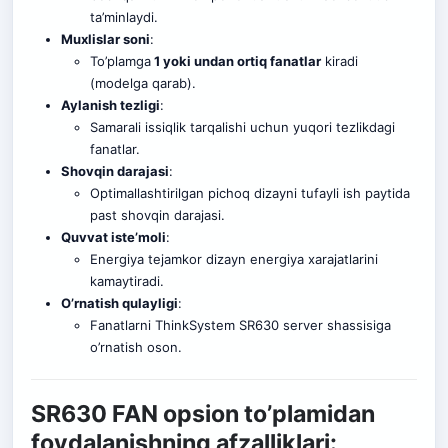
ta’minlaydi.
Muxlislar soni
:
To’plamga
1 yoki undan ortiq fanatlar
kiradi
(modelga qarab).
Aylanish tezligi
:
Samarali issiqlik tarqalishi uchun yuqori tezlikdagi
fanatlar.
Shovqin darajasi
:
Optimallashtirilgan pichoq dizayni tufayli ish paytida
past shovqin darajasi.
Quvvat iste’moli
:
Energiya tejamkor dizayn energiya xarajatlarini
kamaytiradi.
O’rnatish qulayligi
:
Fanatlarni ThinkSystem SR630 server shassisiga
o’rnatish oson.
SR630 FAN opsion to’plamidan
foydalanishning afzalliklari: