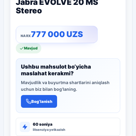
Jabra EVOLVE 20 MS
Stereo
777 000
UZS
Mavjud
Ushbu mahsulot bo‘yicha
maslahat kerakmi?
Mavjudlik va buyurtma shartlarini aniqlash
uchun biz bilan bog‘laning.
Bog‘lanish
60 soniya
litsenziya yetkazish