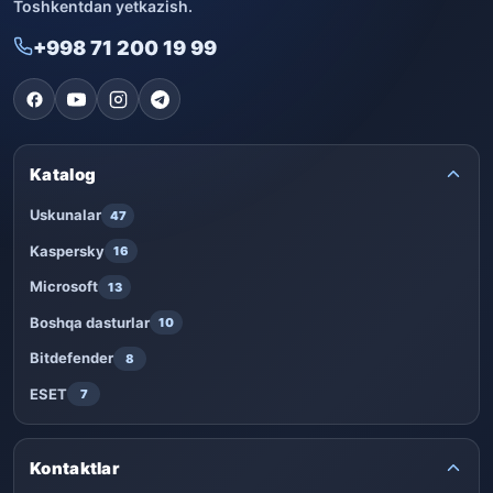
Toshkentdan yetkazish.
+998 71 200 19 99
Katalog
Uskunalar
47
Kaspersky
16
Microsoft
13
Boshqa dasturlar
10
Bitdefender
8
ESET
7
Kontaktlar