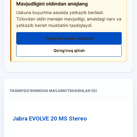
Mavjudligini oldindan aniqlang
Uskuna buyurtma asosida yetkazib beriladi.
To‘lovdan oldin menejer mavjudligi, amaldagi narx va
yetkazib berish muddatini tasdiqlaydi.
Telegram orqali aniqlash
Qo‘ng‘iroq qilish
TASNIF
QO'SHIMCHA MA'LUMOT
SHARHLAR (0)
Jabra EVOLVE 20 MS Stereo