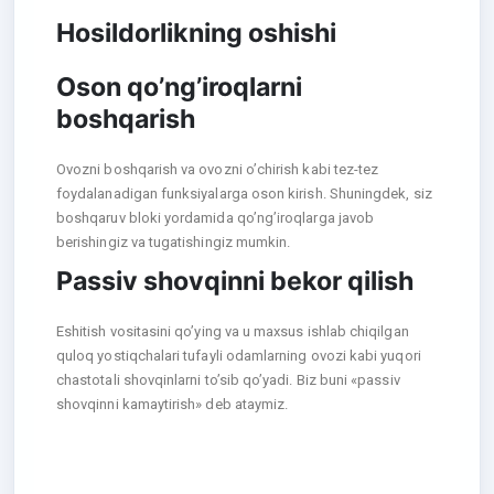
Hosildorlikning oshishi
Oson qo’ng’iroqlarni
boshqarish
Ovozni boshqarish va ovozni o’chirish kabi tez-tez
foydalanadigan funksiyalarga oson kirish. Shuningdek, siz
boshqaruv bloki yordamida qo’ng’iroqlarga javob
berishingiz va tugatishingiz mumkin.
Passiv shovqinni bekor qilish
Eshitish vositasini qo’ying va u maxsus ishlab chiqilgan
quloq yostiqchalari tufayli odamlarning ovozi kabi yuqori
chastotali shovqinlarni to’sib qo’yadi. Biz buni «passiv
shovqinni kamaytirish» deb ataymiz.