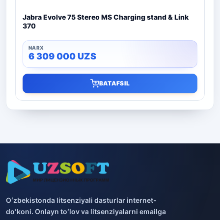
Jabra Evolve 75 Stereo MS Charging stand & Link
370
6 309 000
UZS
BATAFSIL
Oʻzbekistonda litsenziyali dasturlar internet-
doʻkoni. Onlayn toʻlov va litsenziyalarni emailga