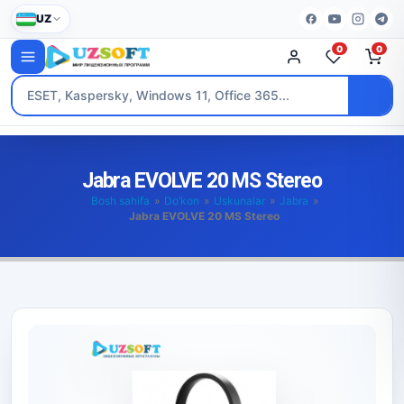
UZ
0
0
Jabra EVOLVE 20 MS Stereo
Bosh sahifa
»
Do’kon
»
Uskunalar
»
Jabra
»
Jabra EVOLVE 20 MS Stereo