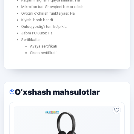
Raqamli signalni qayta ishlash: Ha
Mikrofon turi: Shovqinni bekor qilish
Ovozni o’chirish funktsiyasi: Ha
Kiyish: bosh bandi
Quloq yostig’i turi: ko’pik L
Jabra PC Suite: Ha
Sertifikatlar:
Avaya sertifikati
Cisco sertifikati
O‘xshash mahsulotlar