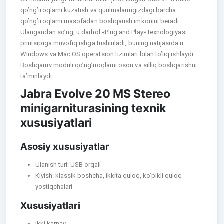
qo’ng’iroqlarni kuzatish va qurilmalaringizdagi barcha
qo’ng’iroqlarni masofadan boshqarish imkonini beradi.
Ulangandan so’ng, u darhol «Plug and Play» texnologiyasi
printsipiga muvofiq ishga tushiriladi, buning natijasida u
Windows va Mac OS operatsion tizimlari bilan to’liq ishlaydi.
Boshqaruv moduli qo’ng’iroqlarni oson va silliq boshqarishni
ta’minlaydi.
Jabra Evolve 20 MS Stereo
minigarniturasining texnik
xususiyatlari
Asosiy xususiyatlar
Ulanish turi: USB orqali
Kiyish: klassik boshcha, ikkita quloq, ko’pikli quloq
yostiqchalari
Xususiyatlari
Ikki karnay