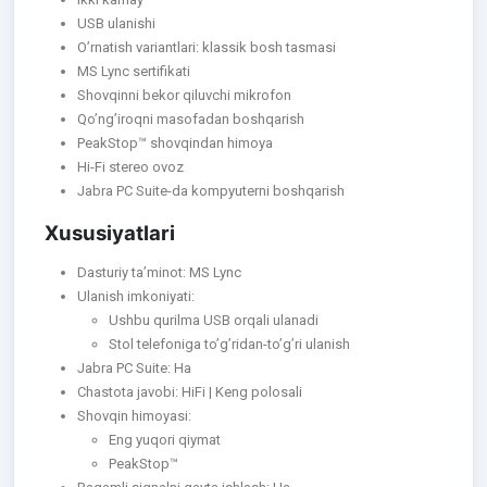
USB ulanishi
O’rnatish variantlari: klassik bosh tasmasi
MS Lync sertifikati
Shovqinni bekor qiluvchi mikrofon
Qo’ng’iroqni masofadan boshqarish
PeakStop™ shovqindan himoya
Hi-Fi stereo ovoz
Jabra PC Suite-da kompyuterni boshqarish
Xususiyatlari
Dasturiy ta’minot: MS Lync
Ulanish imkoniyati:
Ushbu qurilma USB orqali ulanadi
Stol telefoniga to’g’ridan-to’g’ri ulanish
Jabra PC Suite: Ha
Chastota javobi: HiFi | Keng polosali
Shovqin himoyasi:
Eng yuqori qiymat
PeakStop™