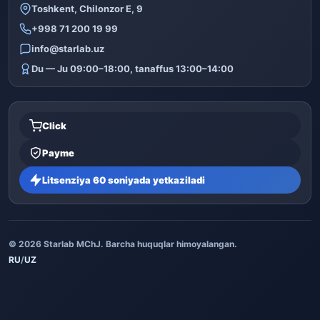
Toshkent, Chilonzor E, 9
+998 71 200 19 99
info@starlab.uz
Du — Ju 09:00–18:00, tanaffus 13:00–14:00
Click
Payme
Litsenziya 60 soniyada yetkaziladi
© 2026 Starlab MChJ. Barcha huquqlar himoyalangan.
RU
/
UZ