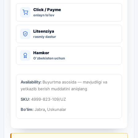
Click / Payme
onlayn to‘lov
Litsenziya
rasmiy dastur
Hamkor
O‘zbekiston uchun
Availability:
Buyurtma asosida — mavjudligi va
yetkazib berish muddatini aniqlang
SKU:
4999-823-109/UZ
Bo'lim:
Jabra
,
Uskunalar