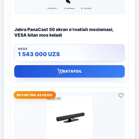
Jabra PanaCast 50 ekran o'rnatish moslamasi,
VESA bilan mos keladi
1 543 000
UZS
BATAFSIL
BUYURTMA ASOSIDA