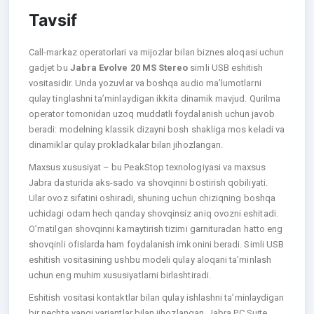
Tavsif
Call-markaz operatorlari va mijozlar bilan biznes aloqasi uchun
gadjet bu
Jabra Evolve 20 MS Stereo
simli USB eshitish
vositasidir. Unda yozuvlar va boshqa audio ma’lumotlarni
qulay tinglashni ta’minlaydigan ikkita dinamik mavjud. Qurilma
operator tomonidan uzoq muddatli foydalanish uchun javob
beradi: modelning klassik dizayni bosh shakliga mos keladi va
dinamiklar qulay prokladkalar bilan jihozlangan.
Maxsus xususiyat – bu PeakStop texnologiyasi va maxsus
Jabra dasturida aks-sado va shovqinni bostirish qobiliyati.
Ular ovoz sifatini oshiradi, shuning uchun chiziqning boshqa
uchidagi odam hech qanday shovqinsiz aniq ovozni eshitadi.
O’rnatilgan shovqinni kamaytirish tizimi garnituradan hatto eng
shovqinli ofislarda ham foydalanish imkonini beradi. Simli USB
eshitish vositasining ushbu modeli qulay aloqani ta’minlash
uchun eng muhim xususiyatlarni birlashtiradi.
Eshitish vositasi kontaktlar bilan qulay ishlashni ta’minlaydigan
bir nechta yangi variantlar bilan jihozlangan. Jabra PC Suite