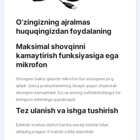
O’zingizning ajralmas
huquqingizdan foydalaning
Maksimal shovqinni
kamaytirish funksiyasiga ega
mikrofon
Shovqinni bekor qiluvchi mikrofon fon shovqinini yo’q
qiladi. Quloq yostiqchalarining dizayni yuqori chastotali
shovqinni kamaytiradi. Siz va sizning suhbatdoshingiz bir-
biringizni eshitishga qiynalmaydi.
Tez ulanish va ishga tushirish
Eshitish vositasi darhol barcha asosiy tizimlar bilan
ishlashga tayyor. O’rnatish oddiy ulanishdir.